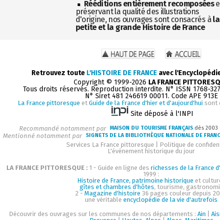
Rééditions entièrement recomposées
e
préservant la qualité des illustrations
d'origine, nos ouvrages sont consacrés à
la
petite et la grande Histoire de France
Retrouvez toute
L'HISTOIRE DE FRANCE
avec l'Encyclopédi
Copyright © 1999-2026
LA FRANCE PITTORES
Tous droits réservés. Reproduction interdite. N° ISSN 1768-32
N° Siret 481 246619 00011. Code APE 913E
La France pittoresque
et
Guide de la France d'hier et d'aujourd'hui
sont 
Site déposé à l'INPI
Recommandé notamment par
MAISON DU TOURISME FRANÇAIS
dès 2003
Mentionné notamment par
SIGNETS DE LA BIBLIOTHÈQUE NATIONALE DE FRAN
Services La France pittoresque
|
Politique de confident
L'événement historique du jour
LA FRANCE PITTORESQUE :
1 - Guide en ligne des
richesses de la France d'
1999 :
Histoire de France, patrimoine historique
et cultur
gîtes et chambres d'hôtes
, tourisme, gastronom
2 -
Magazine d'histoire
36 pages couleur depuis 20
une véritable
encyclopédie de la vie d'autrefois
Découvrir des ouvrages sur les communes de nos départements :
Ain
|
Ai