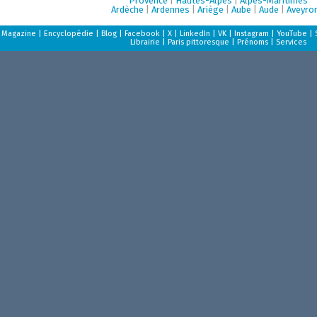
Provence
|
Hautes-Alpes
|
Alpes-Maritimes
Ardèche
|
Ardennes
|
Ariège
|
Aube
|
Aude
|
Aveyro
Magazine
|
Encyclopédie
|
Blog
|
Facebook
|
X
|
LinkedIn
|
VK
|
Instagram
|
YouTube
|
Librairie
|
Paris pittoresque
|
Prénoms
|
Services