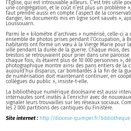
l’Église, qui est introuvable ailleurs. C’est très utile 
une congrégation, et le coût n’est plus un problème », 
faut prendre aussi en compte l’aspect de la conservat
danger, les documents mis en ligne sont sauvés », ajo
Loussouarn.
Parmi le « kilomètre d’archives » numérisé, celle-ci a 
ensemble de photos prises pendant l’Occupation, à Bre
habitants ont formé un vœu à la Vierge Marie pour la
ville pendant la durée de la guerre. Chaque mois, des 
brestois se retrouvaient pour prier dans une paroisse 
chaque fois, ils étaient plus de 10 000 personnes », dé
photographique montre ainsi des pans entiers de la c
aujourd’hui disparus, car bombardés à la fin de la gue
de numérisation doit maintenant continuer, en coopé
collègues du public », insiste-t-elle.
La bibliothèque numérique diocésaine est aussi intera
internautes sont invités à l’enrichir avec de nouveau
signaler leurs trouvailles sur les réseaux sociaux. C
les 2 000 partitions des cantiques du Finistère.
Site internet :
http://diocese-quimper.fr/bibliotheque