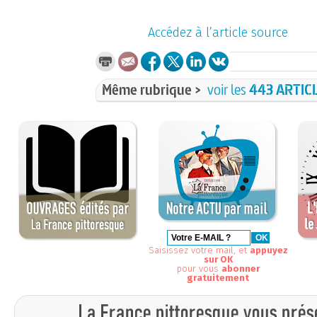
Accédez à l’article source
Même rubrique >
voir les
443 ARTIC
Saisissez votre mail, et
appuyez
sur OK
pour vous
abonner
gratuitement