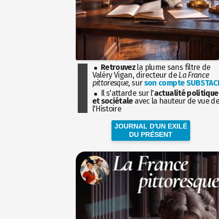
Retrouvez
la plume sans filtre de
Valéry Vigan, directeur de
La France
pittoresque
, sur
son compte SUBSTAC
Il s'attarde sur l'
actualité politique
et sociétale
avec la hauteur de vue d
l'Histoire
JOURNAL D'UN EXILÉ
DU PRÉSENT