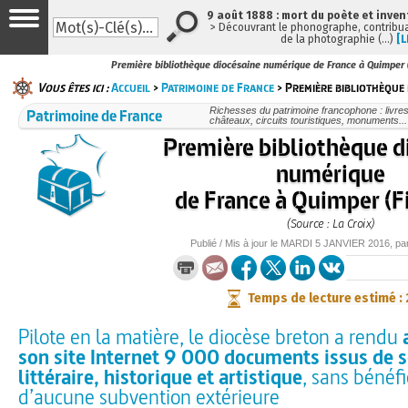
9 août 1888 : mort du poète et inven
> Découvrant le phonographe, contribuan
de la photographie (…)
[L
Première bibliothèque diocésaine numérique de France à Quimper (
Vous êtes ici :
Accueil
>
Patrimoine de France
> Première bibliothèque 
Patrimoine de France
Richesses du patrimoine francophone : livre
châteaux, circuits touristiques, monuments...
Première bibliothèque d
numérique
de France à Quimper (Fi
(Source : La Croix)
Publié / Mis à jour le
MARDI
5 JANVIER 2016
, pa
Temps de lecture estimé :
Pilote en la matière, le diocèse breton a rendu
son site Internet 9 000 documents issus de 
littéraire, historique et artistique
, sans bénéfi
d’aucune subvention extérieure