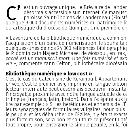
C’
est un ouvrage unique. Le Bréviaire de Lander
désormais accessible sur Internet. Ce manuscri
paroisse Saint-Thomas de Landerneau (Finistèr
quelque 9 000 documents numérisés du patrimoine litt
ou artistique du diocèse de Quimper. Une première en
« L’aventure de la bibliothèque numérique a commenc
l’acquisition d’un banc de numérisation. Je souhaitai
quelques-unes de nos 24 000 références bibliographi
le P. dominicain Najeeb Michaeel de Mossoul, en Irak
caché est un manuscrit mort. Une fois numérisé et exp
vie
», commente Yann Celton, bibliothécaire diocésain
Bibliothèque numérique « low cost »
C’est le cas du Catéchisme de Kerampuil. Appartenant
privée, c’est le premier livre imprimé en langue breto
lecteur-internaute peut désormais découvrir instan
l’incroyable proximité avec notre langue actuelle de c
trilingue (français, latin, breton). Dans l’« épître aux 
lire par exemple : « Si les hérétiques et ennemis de l’É
leurs synagogues de formulaires vulgaires, pour plus
le peuple, et les débaucher de l’Église, n’y étant exact
plus forte raison, sera bon et salutaire ce présent Cat
tout propre, pour enseigner le simple peuple, en la foi