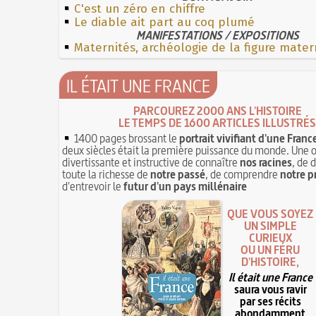
C'est un zéro en chiffre
Le diable ait part au coq plumé
MANIFESTATIONS / EXPOSITIONS
Maternités, archéologie de la figure mater
IL ÉTAIT UNE FRANCE
PARCOUREZ 2000 ANS L'HISTOIRE
LE TEMPS DE 1600 ARTICLES ILLUSTRÉS
1400 pages brossant le
portrait vivifiant d'une Franc
deux siècles était la première puissance du monde. Une 
divertissante et instructive de connaître
nos racines
, de 
toute la richesse de
notre passé
, de comprendre
notre p
d'entrevoir le
futur d'un pays millénaire
QUE VOUS SOYEZ
UN SIMPLE
CURIEUX
OU UN FÉRU
D'HISTOIRE,
Il était une France
saura vous ravir
par ses récits
abondamment