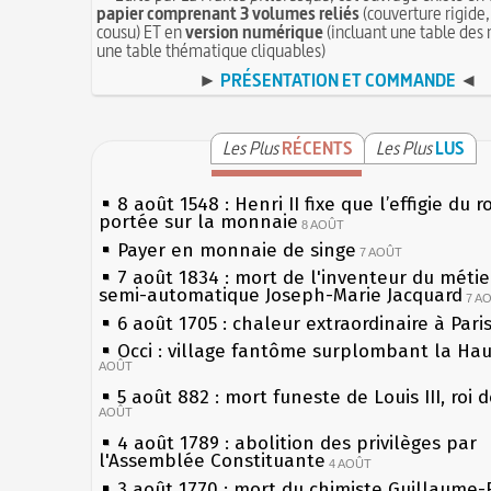
papier comprenant 3 volumes reliés
(couverture rigide,
cousu) ET en
version numérique
(incluant une table des 
une table thématique cliquables)
►
PRÉSENTATION ET COMMANDE
◄
Les Plus
RÉCENTS
Les Plus
LUS
8 août 1548 : Henri II fixe que l’effigie du r
portée sur la monnaie
8 AOÛT
Payer en monnaie de singe
7 AOÛT
7 août 1834 : mort de l'inventeur du métier
semi-automatique Joseph-Marie Jacquard
7 A
6 août 1705 : chaleur extraordinaire à Pari
Occi : village fantôme surplombant la Ha
AOÛT
5 août 882 : mort funeste de Louis III, roi 
AOÛT
4 août 1789 : abolition des privilèges par
l'Assemblée Constituante
4 AOÛT
3 août 1770 : mort du chimiste Guillaume-