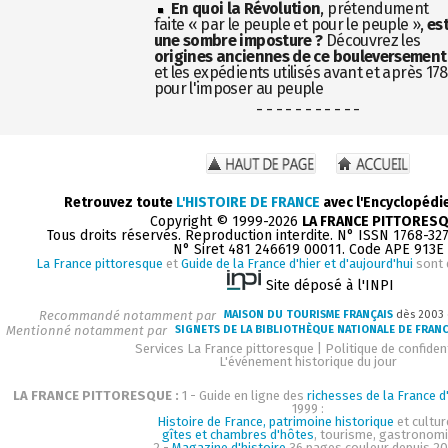
En quoi la Révolution
, prétendument
faite « par le peuple et pour le peuple »,
es
une sombre imposture ?
Découvrez les
origines anciennes de ce bouleversement
et les expédients utilisés avant et après 17
pour l'imposer au peuple
- - - - - - - - - - -
Retrouvez toute
L'HISTOIRE DE FRANCE
avec l'Encyclopédi
Copyright © 1999-2026
LA FRANCE PITTORES
Tous droits réservés. Reproduction interdite. N° ISSN 1768-32
N° Siret 481 246619 00011. Code APE 913E
La France pittoresque
et
Guide de la France d'hier et d'aujourd'hui
sont 
Site déposé à l'INPI
Recommandé notamment par
MAISON DU TOURISME FRANÇAIS
dès 2003
Mentionné notamment par
SIGNETS DE LA BIBLIOTHÈQUE NATIONALE DE FRAN
Services La France pittoresque
|
Politique de confident
L'événement historique du jour
LA FRANCE PITTORESQUE :
1 - Guide en ligne des
richesses de la France d'
1999 :
Histoire de France, patrimoine historique
et cultur
gîtes et chambres d'hôtes
, tourisme, gastronom
2 -
Magazine d'histoire
36 pages couleur depuis 20