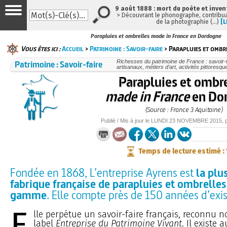
9 août 1888 : mort du poète et inven
> Découvrant le phonographe, contribuan
de la photographie (…)
[L
Parapluies et ombrelles made in France en Dordogne
Vous êtes ici :
Accueil
>
Patrimoine : Savoir-faire
> Parapluies et ombre
Patrimoine : Savoir-faire
Richesses du patrimoine de France : savoir-f
artisanaux, métiers d’art, activités pittoresque
Parapluies et ombre
made in France
en Do
(Source : France 3 Aquitaine)
Publié / Mis à jour le
LUNDI
23 NOVEMBRE 2015
, 
Temps de lecture estimé :
Fondée en 1868, L’entreprise Ayrens est
la plu
fabrique française de parapluies et ombrelles
gamme
. Elle compte près de 150 années d’exi
E
lle perpétue un savoir-faire français, reconnu 
label
Entreprise du Patrimoine Vivant
. Il existe