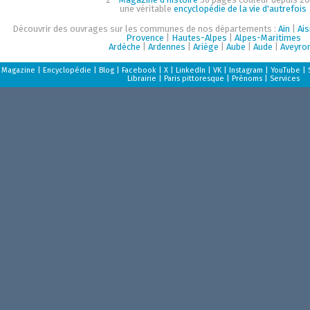
une véritable
encyclopédie de la vie d'autrefois
Découvrir des ouvrages sur les communes de nos départements :
Ain
|
Ai
Provence
|
Hautes-Alpes
|
Alpes-Maritimes
Ardèche
|
Ardennes
|
Ariège
|
Aube
|
Aude
|
Aveyro
Magazine
|
Encyclopédie
|
Blog
|
Facebook
|
X
|
LinkedIn
|
VK
|
Instagram
|
YouTube
|
Librairie
|
Paris pittoresque
|
Prénoms
|
Services