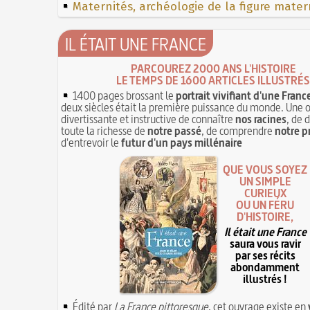
Maternités, archéologie de la figure mater
IL ÉTAIT UNE FRANCE
PARCOUREZ 2000 ANS L'HISTOIRE
LE TEMPS DE 1600 ARTICLES ILLUSTRÉS
1400 pages brossant le
portrait vivifiant d'une Franc
deux siècles était la première puissance du monde. Une 
divertissante et instructive de connaître
nos racines
, de 
toute la richesse de
notre passé
, de comprendre
notre p
d'entrevoir le
futur d'un pays millénaire
QUE VOUS SOYEZ
UN SIMPLE
CURIEUX
OU UN FÉRU
D'HISTOIRE,
Il était une France
saura vous ravir
par ses récits
abondamment
illustrés !
Édité par
La France pittoresque
, cet ouvrage existe en