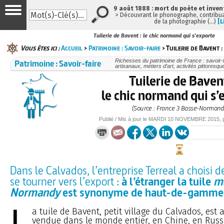
9 août 1888 : mort du poète et inven
> Découvrant le phonographe, contribuan
de la photographie (…)
[L
Tuilerie de Bavent : le chic normand qui s'exporte
Vous êtes ici :
Accueil
>
Patrimoine : Savoir-faire
> Tuilerie de Bavent 
Patrimoine : Savoir-faire
Richesses du patrimoine de France : savoir-f
artisanaux, métiers d’art, activités pittoresque
Tuilerie de Bavent
le chic normand qui s’
(Source : France 3 Basse-Normand
Publié / Mis à jour le
MARDI
10 NOVEMBRE 2015
,
Dans le Calvados, l’entreprise Terreal a choisi
se tourner vers l’export :
à l’étranger la tuile
m
Normandy
est synonyme de haut-de-gamme
L
a tuile de Bavent, petit village du Calvados, est
vendue dans le monde entier, en Chine, en Russi