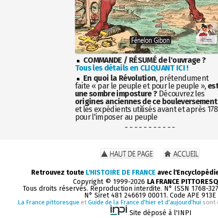
COMMANDE / RÉSUMÉ de l'ouvrage ?
Tous les détails en CLIQUANT ICI !
En quoi la Révolution
, prétendument
faite « par le peuple et pour le peuple »,
es
une sombre imposture ?
Découvrez les
origines anciennes de ce bouleversement
et les expédients utilisés avant et après 17
pour l'imposer au peuple
- - - - - - - - - - -
Retrouvez toute
L'HISTOIRE DE FRANCE
avec l'Encyclopédi
Copyright © 1999-2026
LA FRANCE PITTORES
Tous droits réservés. Reproduction interdite. N° ISSN 1768-32
N° Siret 481 246619 00011. Code APE 913E
La France pittoresque
et
Guide de la France d'hier et d'aujourd'hui
sont 
Site déposé à l'INPI