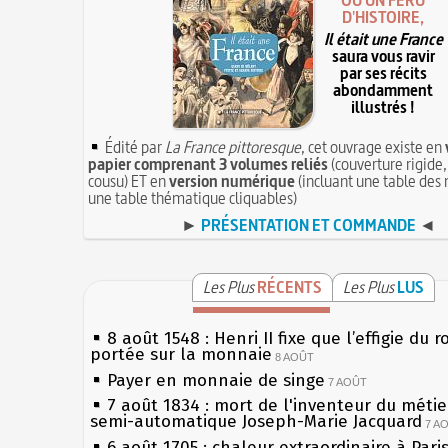
OU UN FÉRU
D'HISTOIRE,
Il était une France
saura vous ravir
par ses récits
abondamment
illustrés !
Édité par
La France pittoresque
, cet ouvrage existe en
papier comprenant 3 volumes reliés
(couverture rigide,
cousu) ET en
version numérique
(incluant une table des 
une table thématique cliquables)
►
PRÉSENTATION ET COMMANDE
◄
Les Plus
RÉCENTS
Les Plus
LUS
8 août 1548 : Henri II fixe que l’effigie du r
portée sur la monnaie
8 AOÛT
Payer en monnaie de singe
7 AOÛT
7 août 1834 : mort de l'inventeur du métier
semi-automatique Joseph-Marie Jacquard
7 A
6 août 1705 : chaleur extraordinaire à Pari