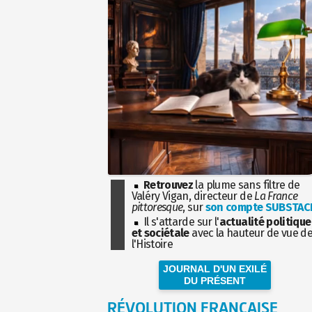
Retrouvez
la plume sans filtre de
Valéry Vigan, directeur de
La France
pittoresque
, sur
son compte SUBSTAC
Il s'attarde sur l'
actualité politique
et sociétale
avec la hauteur de vue d
l'Histoire
JOURNAL D'UN EXILÉ
DU PRÉSENT
RÉVOLUTION FRANÇAISE