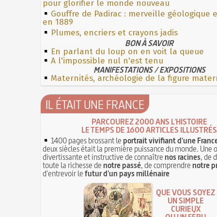
pour glorifier le monde nouveau
Gouffre de Padirac : merveille géologique 
en 1889
Plumes, encriers et crayons jadis
BON À SAVOIR
En parlant du loup on en voit la queue
A l'impossible nul n'est tenu
MANIFESTATIONS / EXPOSITIONS
Maternités, archéologie de la figure mater
IL ÉTAIT UNE FRANCE
PARCOUREZ 2000 ANS L'HISTOIRE
LE TEMPS DE 1600 ARTICLES ILLUSTRÉS
1400 pages brossant le
portrait vivifiant d'une Franc
deux siècles était la première puissance du monde. Une 
divertissante et instructive de connaître
nos racines
, de 
toute la richesse de
notre passé
, de comprendre
notre p
d'entrevoir le
futur d'un pays millénaire
QUE VOUS SOYEZ
UN SIMPLE
CURIEUX