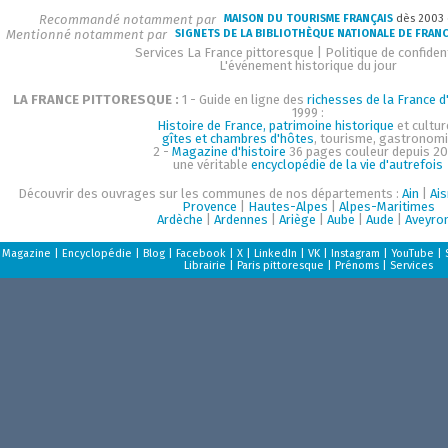
Recommandé notamment par
MAISON DU TOURISME FRANÇAIS
dès 2003
Mentionné notamment par
SIGNETS DE LA BIBLIOTHÈQUE NATIONALE DE FRAN
Services La France pittoresque
|
Politique de confident
L'événement historique du jour
LA FRANCE PITTORESQUE :
1 - Guide en ligne des
richesses de la France d'
1999 :
Histoire de France, patrimoine historique
et cultur
gîtes et chambres d'hôtes
, tourisme, gastronom
2 -
Magazine d'histoire
36 pages couleur depuis 20
une véritable
encyclopédie de la vie d'autrefois
Découvrir des ouvrages sur les communes de nos départements :
Ain
|
Ai
Provence
|
Hautes-Alpes
|
Alpes-Maritimes
Ardèche
|
Ardennes
|
Ariège
|
Aube
|
Aude
|
Aveyro
Magazine
|
Encyclopédie
|
Blog
|
Facebook
|
X
|
LinkedIn
|
VK
|
Instagram
|
YouTube
|
Librairie
|
Paris pittoresque
|
Prénoms
|
Services