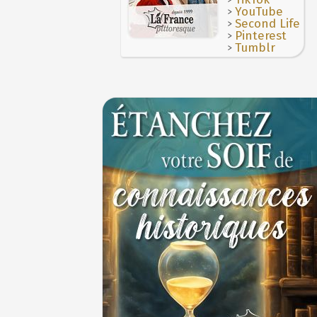
29 J
>
YouTube
>
Second Life
>
Pinterest
>
Tumblr