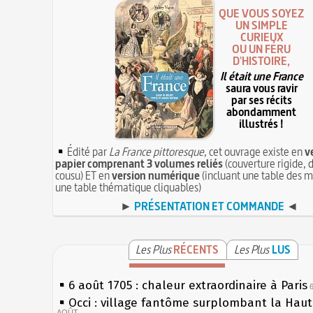
QUE VOUS SOYEZ
UN SIMPLE
CURIEUX
OU UN FÉRU
D'HISTOIRE,
Il était une France
saura vous ravir
par ses récits
abondamment
illustrés !
Édité par
La France pittoresque
, cet ouvrage existe en
v
papier comprenant 3 volumes reliés
(couverture rigide, d
cousu) ET en
version numérique
(incluant une table des m
une table thématique cliquables)
►
PRÉSENTATION ET COMMANDE
◄
Les Plus
RÉCENTS
Les Plus
LUS
6 août 1705 : chaleur extraordinaire à Paris
Occi : village fantôme surplombant la Hau