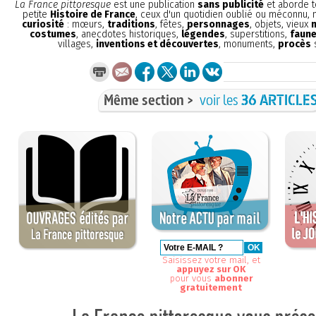
La France pittoresque
est une publication
sans publicité
et aborde t
petite
Histoire de France
, ceux d'un quotidien oublié ou méconnu,
curiosité
: mœurs,
traditions
, fêtes,
personnages
, objets, vieux
costumes
, anecdotes historiques,
légendes
, superstitions,
faune
villages,
inventions et découvertes
, monuments,
procès
s
Même section >
voir les
36 ARTICLE
Saisissez votre mail, et
appuyez sur OK
pour vous
abonner
gratuitement