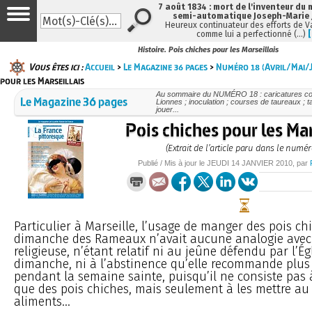
7 août 1834 : mort de l'inventeur du 
semi-automatique Joseph-Marie
Heureux continuateur des efforts de V
comme lui a perfectionné (…)
Histoire. Pois chiches pour les Marseillais
Vous êtes ici :
Accueil
>
Le Magazine 36 pages
>
Numéro 18 (Avril/Mai/J
pour les Marseillais
Au sommaire du NUMÉRO 18 : caricatures cont
Le Magazine 36 pages
Lionnes ; inoculation ; courses de taureaux ; t
jouer...
Pois chiches pour les Mar
(Extrait de l’article paru dans le numér
Publié / Mis à jour le
JEUDI
14 JANVIER 2010
, par
Particulier à Marseille, l’usage de manger des pois ch
dimanche des Rameaux n’avait aucune analogie avec
religieuse, n’étant relatif ni au jeûne défendu par l’Égl
dimanche, ni à l’abstinence qu’elle recommande plus
pendant la semaine sainte, puisqu’il ne consiste pas
que des pois chiches, mais seulement à les mettre a
aliments...