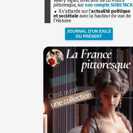
Valéry Vigan, directeur de
La France
pittoresque
, sur
son compte SUBSTACK
Il s'attarde sur l'
actualité politique
et sociétale
avec la hauteur de vue de
l'Histoire
JOURNAL D'UN EXILÉ
DU PRÉSENT