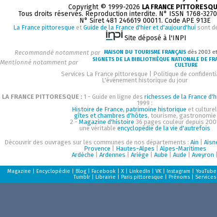
Copyright © 1999-2026
LA FRANCE PITTORESQ
Tous droits réservés. Reproduction interdite. N° ISSN 1768-327
N° Siret 481 246619 00011. Code APE 913E
La France pittoresque
et
Guide de la France d'hier et d'aujourd'hui
sont d
Site déposé à l'INPI
Recommandé notamment par
MAISON DU TOURISME FRANÇAIS
dès 2003 e
SIGNETS DE LA BIBLIOTHÈQUE NATIONALE DE FR
Mentionné notamment par
CULTURE
Services La France pittoresque
|
Politique de confidenti
L'événement historique du jour
LA FRANCE PITTORESQUE :
1 - Guide en ligne des
richesses de la France d'h
1999 :
Histoire de France, patrimoine historique
et culturel
gîtes et chambres d'hôtes
, tourisme, gastronomie
2 -
Magazine d'histoire
36 pages couleur depuis 200
une véritable
encyclopédie de la vie d'autrefois
Découvrir des ouvrages sur les communes de nos départements :
Ain
|
Aisn
Provence
|
Hautes-Alpes
|
Alpes-Maritimes
Ardèche
|
Ardennes
|
Ariège
|
Aube
|
Aude
|
Aveyron
Magazine
|
Encyclopédie
|
Blog
|
Facebook
|
X
|
LinkedIn
|
VK
|
Instagram
|
YouTube
Tumblr
|
Librairie
|
Paris pittoresque
|
Prénoms
|
Services