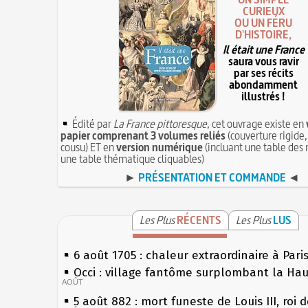
CURIEUX
OU UN FÉRU
D'HISTOIRE,
Il était une France
saura vous ravir
par ses récits
abondamment
illustrés !
Édité par
La France pittoresque
, cet ouvrage existe en
papier comprenant 3 volumes reliés
(couverture rigide,
cousu) ET en
version numérique
(incluant une table des 
une table thématique cliquables)
►
PRÉSENTATION ET COMMANDE
◄
Les Plus
RÉCENTS
Les Plus
LUS
6 août 1705 : chaleur extraordinaire à Pari
Occi : village fantôme surplombant la Ha
AOÛT
5 août 882 : mort funeste de Louis III, roi 