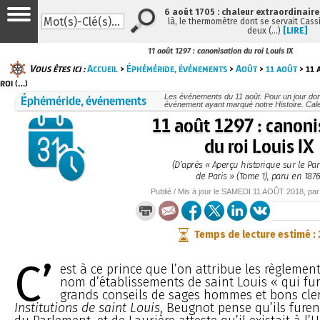
6 août 1705 : chaleur extraordinaire
là, le thermomètre dont se servait Cass
deux (…)
[LIRE]
11 août 1297 : canonisation du roi Louis IX
Vous êtes ici :
Accueil
>
Éphéméride, événements
>
Août
>
11 août
> 11 
roi (…)
Éphéméride, événements
Les événements du 11 août. Pour un jour do
événement ayant marqué notre Histoire. Cale
11 août 1297 : canoni
du roi Louis IX
(D’après « Aperçu historique sur le Pa
de Paris » (Tome 1), paru en 1876
Publié / Mis à jour le
SAMEDI
11 AOÛT 2018
, pa
Temps de lecture estimé :
C’
est à ce prince que l’on attribue les règlemen
nom d’établissements de saint Louis « qui fur
grands conseils de sages hommes et bons cler
Institutions de saint Louis
, Beugnot pense qu’ils furen