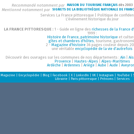
Recommandé notamment par
MAISON DU TOURISME FRANÇAIS
dès 2003
Mentionné notamment par
SIGNETS DE LA BIBLIOTHÈQUE NATIONALE DE FRAN
Services La France pittoresque
|
Politique de confident
L'événement historique du jour
LA FRANCE PITTORESQUE :
1 - Guide en ligne des
richesses de la France d'
1999 :
Histoire de France, patrimoine historique
et cultur
gîtes et chambres d'hôtes
, tourisme, gastronom
2 -
Magazine d'histoire
36 pages couleur depuis 20
une véritable
encyclopédie de la vie d'autrefois
Découvrir des ouvrages sur les communes de nos départements :
Ain
|
Ai
Provence
|
Hautes-Alpes
|
Alpes-Maritimes
Ardèche
|
Ardennes
|
Ariège
|
Aube
|
Aude
|
Aveyro
Magazine
|
Encyclopédie
|
Blog
|
Facebook
|
X
|
LinkedIn
|
VK
|
Instagram
|
YouTube
|
Librairie
|
Paris pittoresque
|
Prénoms
|
Services