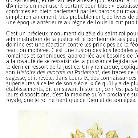
du Parlement, et de Laurière atteste qu’il existait à l’H
d’Amiens un manuscrit portant pour titre : « Etabliss
confirmés en plein parlement par les barons du royau
simple remaniement, très probablement, de livres de 
une époque antérieure au règne de Louis IX, fut publi
C’est un précieux monument du zèle du saint roi pou
administration de la justice et le bonheur de ses peupl
domine est une réaction contre les principes de la fé
réaction modérée. C’est une fusion des lois féodales av
romaines et canoniques, appropriée aux besoins de l’
à la royauté de se ressaisir de la puissance législativ
le dernier ressort de la justice. On y remarque, expli
son
Histoire des avocats au Parlement
, des traces de 
sagesse, et il révèle, dans Louis IX, des connaissances 
supérieures à celles de son siècle. « Ce qu’il y a de p
établissements, dit un savant historien, ce n’est pas te
leurs dispositions, c’est la maxime qu’on proclame su
royale, que le roi ne tient que de Dieu et de son épée.