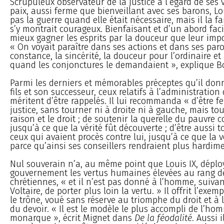
Scrupuleux observateur de la justice à l’égard de ses v
paix, aussi ferme que bienveillant avec ses barons, Lo
pas la guerre quand elle était nécessaire, mais il la f
s’y montrait courageux. Bienfaisant et d’un abord facil
mieux gagner les esprits par la douceur que leur impo
« On voyait paraître dans ses actions et dans ses parol
constance, la sincérité, la douceur pour l’ordinaire et 
quand les conjonctures le demandaient », explique B
Parmi les derniers et mémorables préceptes qu’il don
fils et son successeur, ceux relatifs à l’administration 
méritent d’être rappelés. Il lui recommanda « d’être f
justice, sans tourner ni à droite ni à gauche, mais to
raison et le droit ; de soutenir la querelle du pauvre co
jusqu’à ce que la vérité fût découverte ; d’être aussi 
ceux qui avaient procès contre lui, jusqu’à ce que la v
parce qu’ainsi ses conseillers rendraient plus hardimen
Nul souverain n’a, au même point que Louis IX, déplo
gouvernement les vertus humaines élevées au rang d
chrétiennes, « et il n’est pas donné à l’homme, suivan
Voltaire, de porter plus loin la vertu. » Il offrit l’exem
le trône, voué sans réserve au triomphe du droit et à
du devoir. « Il est le modèle le plus accompli de l’ho
monarque », écrit Mignet dans
De la féodalité
. Aussi 