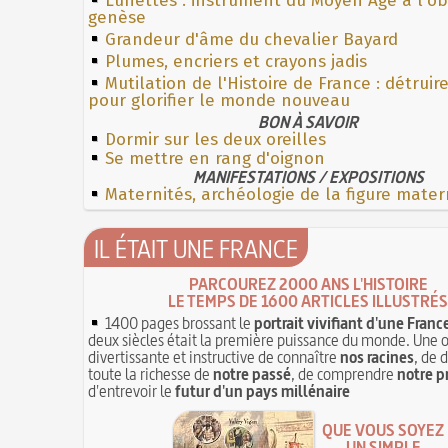
Lunettes : instrument du Moyen Âge à l'o
genèse
Grandeur d'âme du chevalier Bayard
Plumes, encriers et crayons jadis
Mutilation de l'Histoire de France : détruir
pour glorifier le monde nouveau
BON À SAVOIR
Dormir sur les deux oreilles
Se mettre en rang d'oignon
MANIFESTATIONS / EXPOSITIONS
Maternités, archéologie de la figure mater
IL ÉTAIT UNE FRANCE
PARCOUREZ 2000 ANS L'HISTOIRE
LE TEMPS DE 1600 ARTICLES ILLUSTRÉS
1400 pages brossant le
portrait vivifiant d'une Franc
deux siècles était la première puissance du monde. Une 
divertissante et instructive de connaître
nos racines
, de 
toute la richesse de
notre passé
, de comprendre
notre p
d'entrevoir le
futur d'un pays millénaire
QUE VOUS SOYEZ
UN SIMPLE