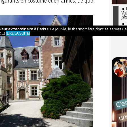
figurants en costume et en armes. De quoi
Val
pit
I
so
l'H