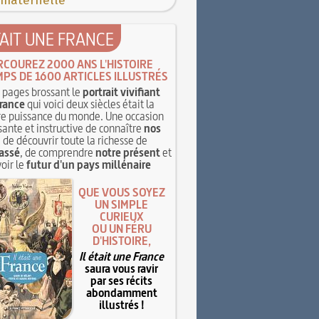
 maternelle
TAIT UNE FRANCE
RCOUREZ 2000 ANS L'HISTOIRE
MPS DE 1600 ARTICLES ILLUSTRÉS
pages brossant le
portrait vivifiant
rance
qui voici deux siècles était la
e puissance du monde. Une occasion
sante et instructive de connaître
nos
, de découvrir toute la richesse de
assé
, de comprendre
notre présent
et
oir le
futur d'un pays millénaire
QUE VOUS SOYEZ
UN SIMPLE
CURIEUX
OU UN FÉRU
D'HISTOIRE,
Il était une France
saura vous ravir
par ses récits
abondamment
illustrés !