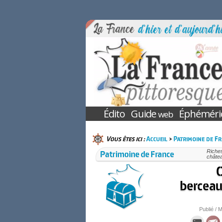
Édito
Guide
Éphéméri
web
Vous êtes ici :
Accueil
>
Patrimoine de F
Patrimoine de France
Riches
châtea
C
berceau
Publié / M