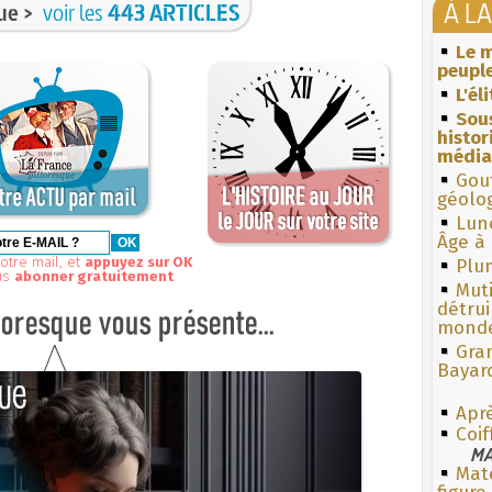
À L
ue >
voir les
443 ARTICLES
Le m
peuple
L'él
Sous
histo
média
Gouf
géolo
Lun
Âge à 
otre mail, et
appuyez sur OK
Plum
us
abonner gratuitement
Muti
détrui
monde
Gra
Bayar
Aprè
Coif
MA
Mate