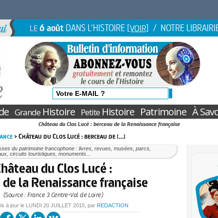
6 août
DANS L'HISTOIRE
/ NOTRE LIBRAIRI
LE
[VOIR]
de
Histoire
Histoire
Patrimoine
À Savo
Grande
Petite
Château du Clos Lucé : berceau de la Renaissance française
rance
> Château du Clos Lucé : berceau de (…)
ses du patrimoine francophone : livres, revues, musées, parcs,
ux, circuits touristiques, monuments...
hâteau du Clos Lucé :
 de la Renaissance française
(Source : France 3 Centre-Val de Loire)
is à jour le
LUNDI
20 JUILLET 2015
, par
REDACTION