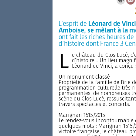
L’esprit de
Léonard de Vinci
Amboise, se mêlant à la mé
ont fait les riches heures d
d’histoire dont France 3 Cen
L
e château du Clos Lucé, c’
d’histoire... Un lieu magni
Léonard de Vinci, a conçu 
Un monument classé
Propriété de la famille de Brie 
programmation culturelle très ric
permanentes, de nombreuses tro
scène du Clos Lucé, ressuscitant
travers spectacles et concerts.
Marignan 1515/2015
Le rendez-vous incontournable d
quelques mots : Marignan 1515/
victoire française, le château p