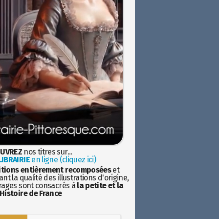
UVREZ
nos titres sur...
IBRAIRIE
en ligne (cliquez ici)
itions entièrement recomposées
et
nt la qualité des illustrations d'origine,
rages sont consacrés à
la petite et la
Histoire de France