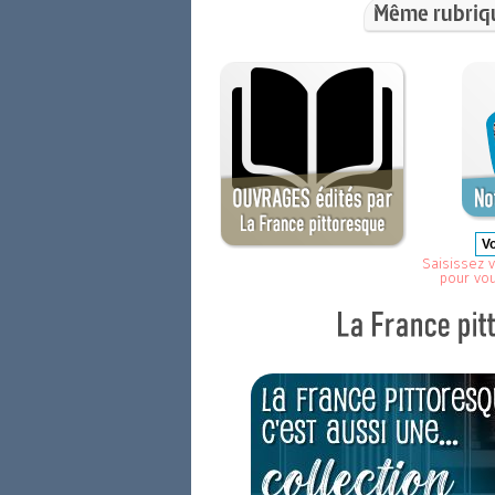
Même rubriq
Saisissez v
pour vo