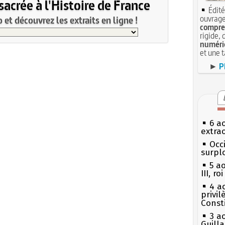
acrée à l'Histoire de France
Édité
ouvrage
et découvrez les extraits en ligne !
compren
rigide, 
numéri
et une 
►
P
6 a
extrao
Occi
surpl
5 a
III, r
4 a
privi
Const
3 a
Guill