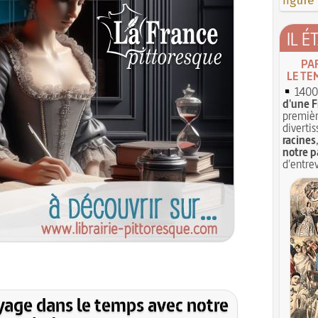
figure
IL É
PA
LE TE
1400 
d'une F
premièr
divertis
racines
notre p
d'entrev
yage dans le temps avec notre