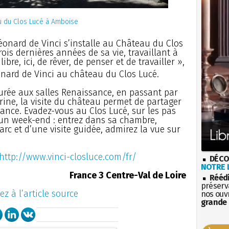
u du Clos Lucé à Amboise
 Léonard de Vinci s’installe au Château du Clos
ois dernières années de sa vie, travaillant à
bre, ici, de rêver, de penser et de travailler »,
onard de Vinci au château du Clos Lucé.
rée aux salles Renaissance, en passant par
rine, la visite du château permet de partager
sance. Evadez-vous au Clos Lucé, sur les pas
’un week-end : entrez dans sa chambre,
arc et d’une visite guidée, admirez la vue sur
http://www.vinci-closluce.com/fr/
DÉCO
NOTRE L
France 3 Centre-Val de Loire
Rééd
préserva
ez à l’article source
nos ouv
grande 