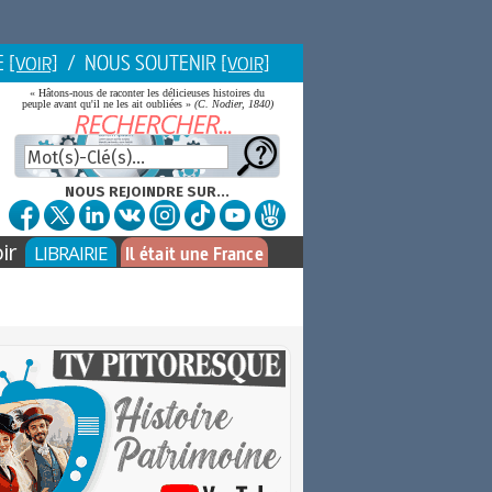
E
/ NOUS SOUTENIR
[VOIR]
[VOIR]
« Hâtons-nous de raconter les délicieuses histoires du
peuple avant qu'il ne les ait oubliées »
(C. Nodier, 1840)
NOUS REJOINDRE SUR...
ir
LIBRAIRIE
Il était une France