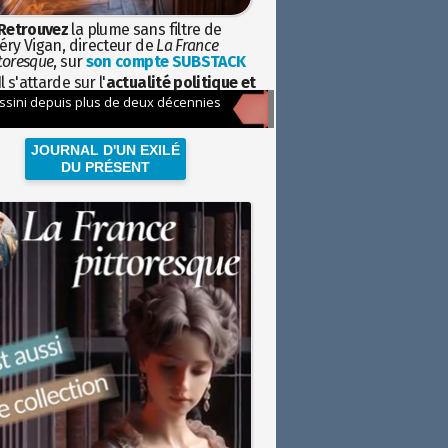
Retrouvez
la plume sans filtre de
éry Vigan, directeur de
La France
toresque
, sur
son compte SUBSTACK
l s'attarde sur l'
actualité politique et
ciétale
avec la hauteur de vue de
istoire
JOURNAL D'UN EXILÉ
DU PRÉSENT