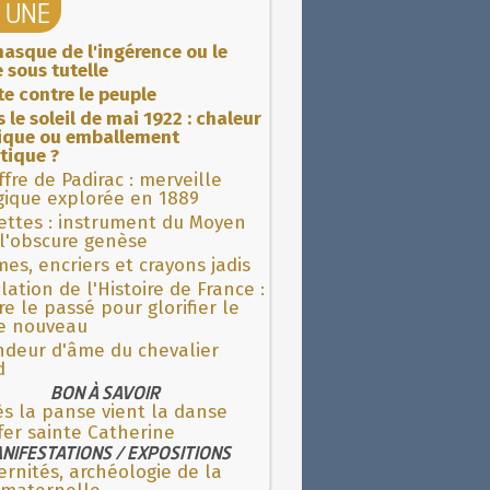
A UNE
asque de l'ingérence ou le
 sous tutelle
ite contre le peuple
 le soleil de mai 1922 : chaleur
rique ou emballement
tique ?
fre de Padirac : merveille
gique explorée en 1889
ettes : instrument du Moyen
l'obscure genèse
es, encriers et crayons jadis
lation de l'Histoire de France :
re le passé pour glorifier le
 nouveau
ndeur d'âme du chevalier
d
BON À SAVOIR
s la panse vient la danse
fer sainte Catherine
NIFESTATIONS / EXPOSITIONS
rnités, archéologie de la