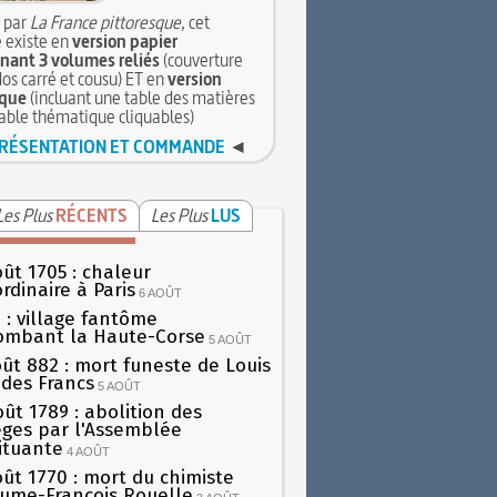
 par
La France pittoresque
, cet
 existe en
version papier
ant 3 volumes reliés
(couverture
dos carré et cousu) ET en
version
que
(incluant une table des matières
table thématique cliquables)
RÉSENTATION ET COMMANDE
◄
Les Plus
RÉCENTS
Les Plus
LUS
oût 1705 : chaleur
rdinaire à Paris
6 AOÛT
 : village fantôme
ombant la Haute-Corse
5 AOÛT
oût 882 : mort funeste de Louis
oi des Francs
5 AOÛT
oût 1789 : abolition des
lèges par l'Assemblée
ituante
4 AOÛT
oût 1770 : mort du chimiste
aume-François Rouelle