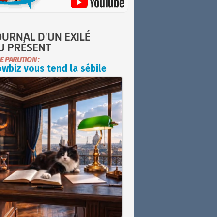
OURNAL D'UN EXILÉ
U PRÉSENT
E PARUTION :
wbiz vous tend la sébile