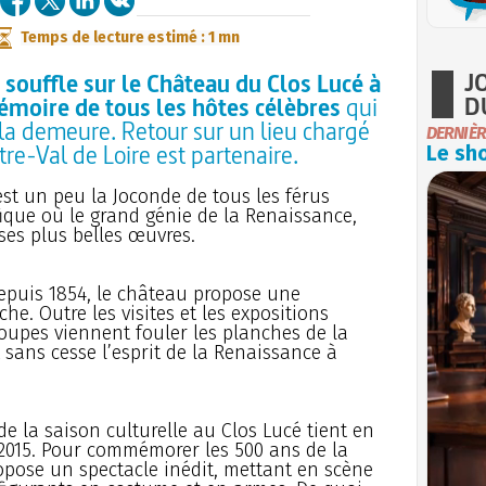
Temps de lecture estimé : 1 mn
J
 souffle sur le Château du Clos Lucé à
D
moire de tous les hôtes célèbres
qui
e la demeure. Retour sur un lieu chargé
DERNIÈR
tre-Val de Loire est partenaire.
Le sho
est un peu la Joconde de tous les férus
fique où le grand génie de la Renaissance,
ses plus belles œuvres.
depuis 1854, le château propose une
he. Outre les visites et les expositions
upes viennent fouler les planches de la
 sans cesse l’esprit de la Renaissance à
e la saison culturelle au Clos Lucé tient en
2015. Pour commémorer les 500 ans de la
ropose un spectacle inédit, mettant en scène