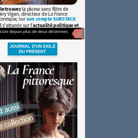
Retrouvez
la plume sans filtre de
éry Vigan, directeur de
La France
toresque
, sur
son compte SUBSTACK
l s'attarde sur l'
actualité politique et
ciétale
avec la hauteur de vue de
istoire
JOURNAL D'UN EXILÉ
DU PRÉSENT