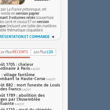
 par
La France pittoresque
, cet
 existe en
version papier
ant 3 volumes reliés
(couverture
dos carré et cousu) ET en
version
que
(incluant une table des matières
table thématique cliquables)
RÉSENTATION ET COMMANDE
◄
Les Plus
RÉCENTS
Les Plus
LUS
oût 1705 : chaleur
rdinaire à Paris
6 AOÛT
 : village fantôme
ombant la Haute-Corse
5 AOÛT
oût 882 : mort funeste de Louis
oi des Francs
5 AOÛT
oût 1789 : abolition des
lèges par l'Assemblée
ituante
4 AOÛT
oût 1770 : mort du chimiste