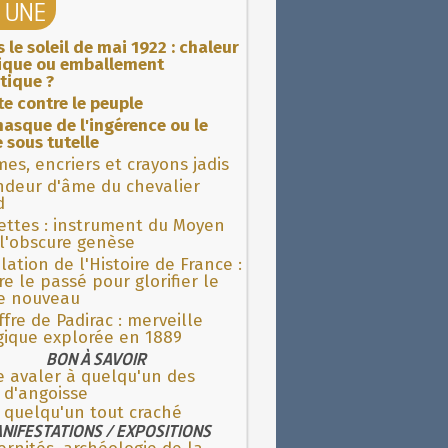
A UNE
 le soleil de mai 1922 : chaleur
rique ou emballement
tique ?
ite contre le peuple
asque de l'ingérence ou le
 sous tutelle
es, encriers et crayons jadis
ndeur d'âme du chevalier
d
ettes : instrument du Moyen
l'obscure genèse
lation de l'Histoire de France :
re le passé pour glorifier le
 nouveau
fre de Padirac : merveille
gique explorée en 1889
BON À SAVOIR
e avaler à quelqu'un des
 d'angoisse
 quelqu'un tout craché
NIFESTATIONS / EXPOSITIONS