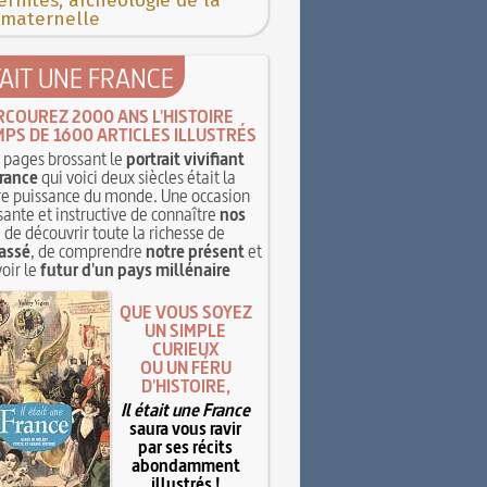
rnités, archéologie de la
 maternelle
TAIT UNE FRANCE
RCOUREZ 2000 ANS L'HISTOIRE
MPS DE 1600 ARTICLES ILLUSTRÉS
pages brossant le
portrait vivifiant
rance
qui voici deux siècles était la
e puissance du monde. Une occasion
sante et instructive de connaître
nos
, de découvrir toute la richesse de
assé
, de comprendre
notre présent
et
oir le
futur d'un pays millénaire
QUE VOUS SOYEZ
UN SIMPLE
CURIEUX
OU UN FÉRU
D'HISTOIRE,
Il était une France
saura vous ravir
par ses récits
abondamment
illustrés !