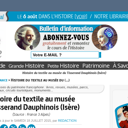
6 août
DANS L'HISTOIRE
/ NOTRE LIBRAIRI
LE
[VOIR]
de
Histoire
Histoire
Patrimoine
À Savo
Grande
Petite
Histoire du textile au musée du Tisserand Dauphinois (Isère)
rance
> Histoire du textile au musée du (…)
ses du patrimoine francophone : livres, revues, musées, parcs,
ux, circuits touristiques, monuments...
oire du textile au musée
sserand Dauphinois (Isère)
(Source : France 3 Alpes)
s à jour le
SAMEDI
18 JUILLET 2015
, par
REDACTION