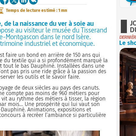
Temps de lecture estimé : 1 mn
J
e, de la naissance du ver à soie au
D
ropose au visiteur le musée du Tisserand
ie-Montgascon dans le nord Isère.
DERNIÈR
trimoine industriel et économique.
Le sho
st faire un bond en arrière de 150 ans qui
re du textile qui a si profondément marqué la
t tout le bas Dauphiné. Installées dans une
n’ont pas pris une ride grâce à la passion des
erver les outils et le savoir faire.
voyage de deux siècles au pays des canuts.
ne compte pas moins de 960 métiers pour
r vit au rythme des métiers à tisser, la région
par mois... Une prospérité qui lui vaut son
Dauphiné. Animations, expositions et
oncours à recréer l’ambiance si particulière