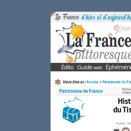
Édito
Guide
Éphéméri
web
Vous êtes ici :
Accueil
>
Patrimoine de F
Patrimoine de France
Riches
châtea
Hist
du Ti
Publié / Mi