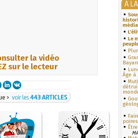
À L
Sous
histo
média
L'él
Le m
peuple
Plum
nsulter la vidéo
Gra
Bayar
Z sur le lecteur
Lun
Âge à 
Muti
détrui
monde
ue >
voir les
443 ARTICLES
Gouf
géolo
Fair
poires
Être
MA