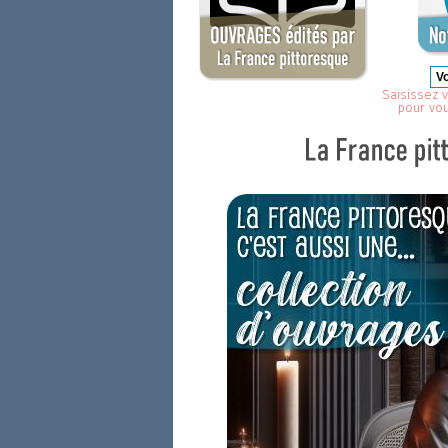
Saisissez v
pour vo