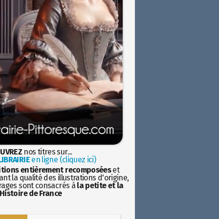
UVREZ
nos titres sur...
IBRAIRIE
en ligne (cliquez ici)
itions entièrement recomposées
et
nt la qualité des illustrations d'origine,
rages sont consacrés à
la petite et la
Histoire de France