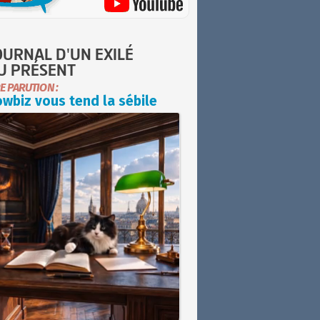
OURNAL D'UN EXILÉ
U PRÉSENT
E PARUTION :
wbiz vous tend la sébile