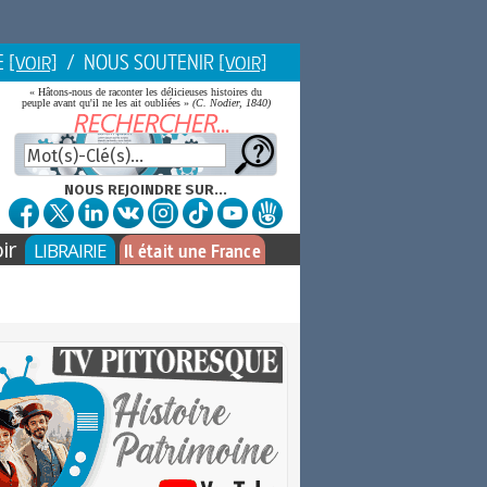
E
/ NOUS SOUTENIR
[VOIR]
[VOIR]
« Hâtons-nous de raconter les délicieuses histoires du
peuple avant qu'il ne les ait oubliées »
(C. Nodier, 1840)
NOUS REJOINDRE SUR...
ir
LIBRAIRIE
Il était une France