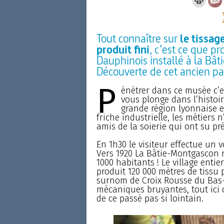
Tout connaître sur
le tissag
produit fini
, c’est ce que p
Dauphinois installé à la Bât
Découverte de cet ancien pa
P
énétrer dans ce musée c’e
vous plonge dans l’histoi
grande région lyonnaise e
friche industrielle, les métiers 
amis de la soierie qui ont su prés
En 1h30 le visiteur effectue un 
Vers 1920 La Bâtie-Montgascon 
1000 habitants ! Le village entie
produit 120 000 mètres de tissu 
surnom de Croix Rousse du Bas-
mécaniques bruyantes, tout ici c
de ce passé pas si lointain.