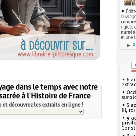
Édité
ouvrage
compren
rigide, 
numéri
et une 
►
P
6 a
yage dans le temps avec notre
extrao
Occi
acrée à l'Histoire de France
surpl
et découvrez les extraits en ligne !
5 a
III, r
4 a
privi
Const
3 a