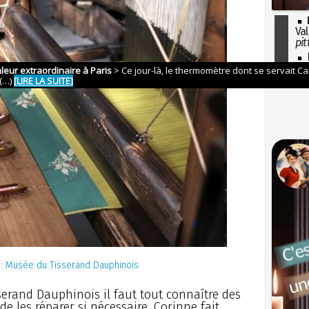
Val
pit
I
so
l'H
 :
Musée du Tisserand Dauphinois
serand Dauphinois il faut tout connaître des
 de les réparer si nécessaire. Corinne fait