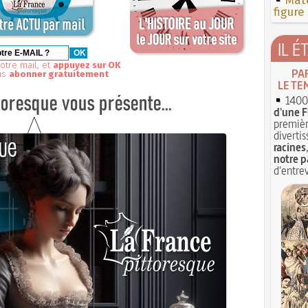
Mate
figure
IL É
otre mail, et
appuyez sur OK
PA
us
abonner gratuitement
LE TE
1400 
d'une F
premièr
divertis
racines
notre p
d'entrev