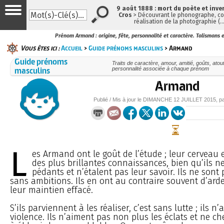
9 août 1888 : mort du poète et inve
Cros
> Découvrant le phonographe, con
réalisation de la photographie (
Prénom Armand : origine, fête, personnalité et caractère. Talismans 
Vous êtes ici :
Accueil
>
Guide prénoms masculins
> Armand
Guide prénoms
Traits de caractère, amour, amitié, goûts, atou
masculins
personnalité associée à chaque prénom
Armand
Publié / Mis à jour le
DIMANCHE
12 JUILLET 2015
, p
L
es Armand ont le goût de l’étude ; leur cerveau 
des plus brillantes connaissances, bien qu’ils n
pédants et n’étalent pas leur savoir. Ils ne sont
sans ambitions. Ils en ont au contraire souvent d’ard
leur maintien effacé.
S’ils parviennent à les réaliser, c’est sans lutte ; ils n
violence. Ils n’aiment pas non plus les éclats et ne c