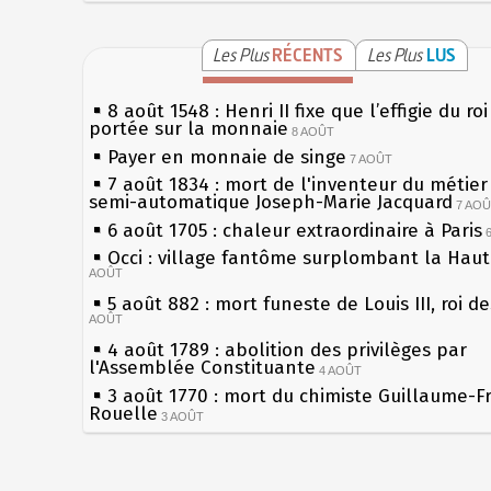
Les Plus
RÉCENTS
Les Plus
LUS
8 août 1548 : Henri II fixe que l’effigie du ro
portée sur la monnaie
8 AOÛT
Payer en monnaie de singe
7 AOÛT
7 août 1834 : mort de l'inventeur du métier 
semi-automatique Joseph-Marie Jacquard
7 AO
6 août 1705 : chaleur extraordinaire à Paris
Occi : village fantôme surplombant la Hau
AOÛT
5 août 882 : mort funeste de Louis III, roi d
AOÛT
4 août 1789 : abolition des privilèges par
l'Assemblée Constituante
4 AOÛT
3 août 1770 : mort du chimiste Guillaume-F
Rouelle
3 AOÛT
Musée Jean de La Fontaine : réouverture a
rénovation
2 AOÛT
2 août 1802 : Bonaparte est nommé consul 