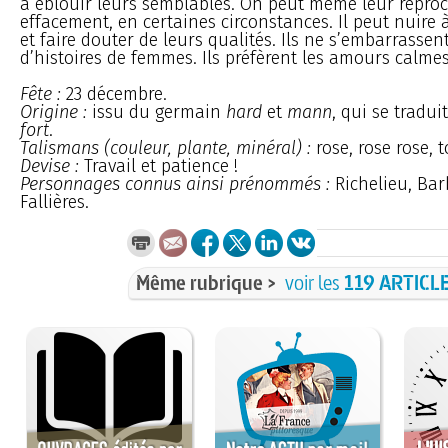
à éblouir leurs semblables. On peut même leur reproc
effacement, en certaines circonstances. Il peut nuire
et faire douter de leurs qualités. Ils ne s’embarrassen
d’histoires de femmes. Ils préfèrent les amours calmes
Fête :
23 décembre.
Origine :
issu du germain
hard
et
mann
, qui se tradui
fort
.
Talismans (couleur, plante, minéral) :
rose, rose rose, 
Devise :
Travail et patience !
Personnages connus ainsi prénommés :
Richelieu, Barb
Fallières.
Même rubrique >
voir les
119 ARTICL