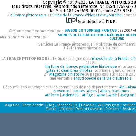
Copyright © 1999-2026
LA FRANCE PITTORESQ
Tous droits réservés. Reproduction interdite. N° ISSN 1768-327
N° Siret 481 246619 00011. Code APE 913E
La France pittoresque
et
Guide de la France d'hier et d'aujourd'hui
sont d
Site déposé à l'INPI
Recommandé notamment par
MAISON DU TOURISME FRANÇAIS
dès 2003 e
SIGNETS DE LA BIBLIOTHÈQUE NATIONALE DE FR
Mentionné notamment par
CULTURE
Services La France pittoresque
|
Politique de confidenti
L'événement historique du jour
LA FRANCE PITTORESQUE :
1 - Guide en ligne des
richesses de la France d'h
1999 :
Histoire de France, patrimoine historique
et culturel
gîtes et chambres d'hôtes
, tourisme, gastronomie
2 -
Magazine d'histoire
36 pages couleur depuis 200
une véritable
encyclopédie de la vie d'autrefois
Découvrir des ouvrages sur les communes de nos départements :
Ain
|
Aisn
Provence
|
Hautes-Alpes
|
Alpes-Maritimes
Ardèche
|
Ardennes
|
Ariège
|
Aube
|
Aude
|
Aveyron
Magazine
|
Encyclopédie
|
Blog
|
Facebook
|
X
|
LinkedIn
|
VK
|
Instagram
|
YouTube
Tumblr
|
Librairie
|
Paris pittoresque
|
Prénoms
|
Services