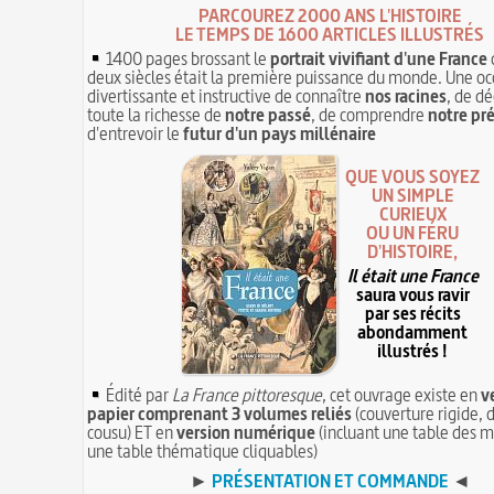
PARCOUREZ 2000 ANS L'HISTOIRE
LE TEMPS DE 1600 ARTICLES ILLUSTRÉS
1400 pages brossant le
portrait vivifiant d'une France
deux siècles était la première puissance du monde. Une oc
divertissante et instructive de connaître
nos racines
, de dé
toute la richesse de
notre passé
, de comprendre
notre pr
d'entrevoir le
futur d'un pays millénaire
QUE VOUS SOYEZ
UN SIMPLE
CURIEUX
OU UN FÉRU
D'HISTOIRE,
Il était une France
saura vous ravir
par ses récits
abondamment
illustrés !
Édité par
La France pittoresque
, cet ouvrage existe en
v
papier comprenant 3 volumes reliés
(couverture rigide, d
cousu) ET en
version numérique
(incluant une table des m
une table thématique cliquables)
►
PRÉSENTATION ET COMMANDE
◄