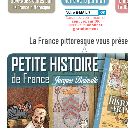
Saisissez votre mail, et
appuyez sur OK
pour vous
abonner
gratuitement