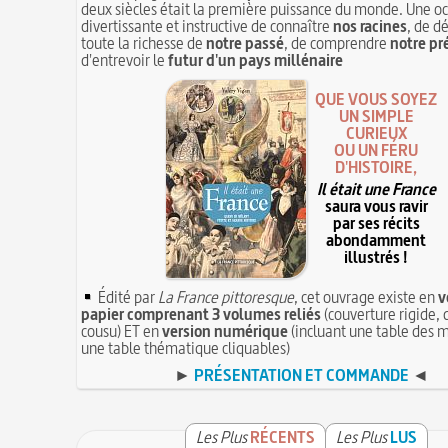
deux siècles était la première puissance du monde. Une o
divertissante et instructive de connaître
nos racines
, de d
toute la richesse de
notre passé
, de comprendre
notre pr
d'entrevoir le
futur d'un pays millénaire
QUE VOUS SOYEZ
UN SIMPLE
CURIEUX
OU UN FÉRU
D'HISTOIRE,
Il était une France
saura vous ravir
par ses récits
abondamment
illustrés !
Édité par
La France pittoresque
, cet ouvrage existe en
v
papier comprenant 3 volumes reliés
(couverture rigide, 
cousu) ET en
version numérique
(incluant une table des m
une table thématique cliquables)
►
PRÉSENTATION ET COMMANDE
◄
Les Plus
RÉCENTS
Les Plus
LUS