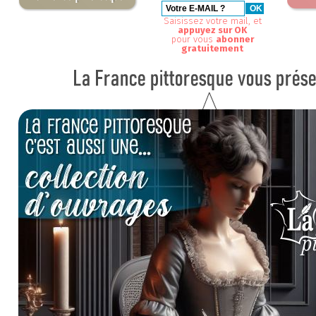
Saisissez votre mail, et
appuyez sur OK
pour vous
abonner
gratuitement