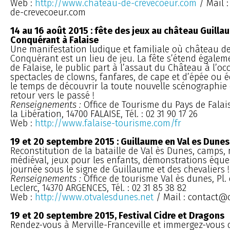
Web :
http://www.chateau-de-crevecoeur.com
/ Mail 
de-crevecoeur.com
14 au 16 août 2015 : fête des jeux au château Guilla
Conquérant à Falaise
Une manifestation ludique et familiale où château d
Conquérant est un lieu de jeu. La fête s’étend égalem
de Falaise, le public part à l’assaut du Château à l’oc
spectacles de clowns, fanfares, de cape et d’épée ou 
le temps de découvrir la toute nouvelle scénographie
retour vers le passé !
Renseignements :
Office de Tourisme du Pays de Falai
la Libération, 14700 FALAISE, Tél. : 02 31 90 17 26
Web :
http://www.falaise-tourisme.com/fr
19 et 20 septembre 2015 : Guillaume en Val es Dune
Reconstitution de la bataille de Val ès Dunes, camps,
médiéval, jeux pour les enfants, démonstrations éques
journée sous le signe de Guillaume et des chevaliers !
Renseignements :
Office de tourisme Val ès dunes, Pl.
Leclerc, 14370 ARGENCES, Tél. : 02 31 85 38 82
Web :
http://www.otvalesdunes.net
/ Mail : contact@
19 et 20 septembre 2015, Festival Cidre et Dragons
Rendez-vous à Merville-Franceville et immergez-vous