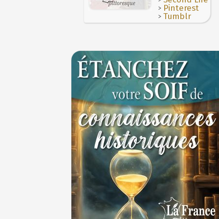
cycliste
>
Pinterest
1ER JUILLET
>
Tumblr
30 juin 1559 : Henri II est mortellement ble
coup de lance lors d’un tournoi
30 JUIN
Thérapeutique alcoolique au Moyen Âge
29 