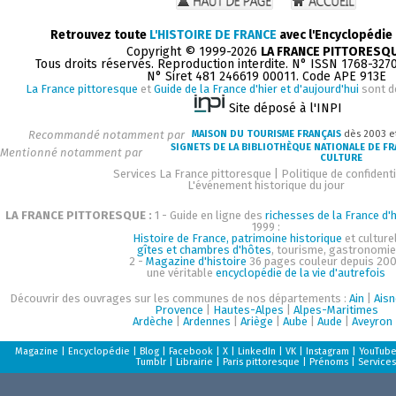
Retrouvez toute
L'HISTOIRE DE FRANCE
avec l'Encyclopédie
Copyright © 1999-2026
LA FRANCE PITTORESQ
Tous droits réservés. Reproduction interdite. N° ISSN 1768-327
N° Siret 481 246619 00011. Code APE 913E
La France pittoresque
et
Guide de la France d'hier et d'aujourd'hui
sont d
Site déposé à l'INPI
Recommandé notamment par
MAISON DU TOURISME FRANÇAIS
dès 2003 e
SIGNETS DE LA BIBLIOTHÈQUE NATIONALE DE F
Mentionné notamment par
CULTURE
Services La France pittoresque
|
Politique de confidenti
L'événement historique du jour
LA FRANCE PITTORESQUE :
1 - Guide en ligne des
richesses de la France d'h
1999 :
Histoire de France, patrimoine historique
et culturel
gîtes et chambres d'hôtes
, tourisme, gastronomie
2 -
Magazine d'histoire
36 pages couleur depuis 200
une véritable
encyclopédie de la vie d'autrefois
Découvrir des ouvrages sur les communes de nos départements :
Ain
|
Aisn
Provence
|
Hautes-Alpes
|
Alpes-Maritimes
Ardèche
|
Ardennes
|
Ariège
|
Aube
|
Aude
|
Aveyron
Magazine
|
Encyclopédie
|
Blog
|
Facebook
|
X
|
LinkedIn
|
VK
|
Instagram
|
YouTub
Tumblr
|
Librairie
|
Paris pittoresque
|
Prénoms
|
Services