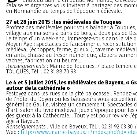
Falaise et Argences vous invitent à partager des mom
en Normandie au temps de l’époque médiévale.
27 et 28 juin 2015 : les médiévales de Touques
Profitez des médiévales pour vous balader à Touques
village aux maisons à pans de bois, à deux pas de Dea
Le temps d’un week-end, immergez-vous dans la vie 
Moyen Âge : spectacles de fauconnerie, reconstitution
médiéval (échoppes, ferme, gueux..), taverne médiévale
enfants, chasse au trésor numérique, ateliers vannerie
vaches, fabrication du beurre...
Renseignements :
Mairie de Touques, 7 place Lemercie
TOUQUES, Tél. : 02 31 88 70 93
Le 4 et 5 juillet 2015, les médiévales de Bayeux, « G
autour de la cathédrale »
Festoyez dans les rues de la cité bajocasse ! Rendez-
de l’hôtel du Doyen où les bâtisseurs vous accueillent
général de Gaulle, visitez un campement. Spectacles d
d’art, salon du livre médiéval, jeux d’époque pour les
des gueux à la Cathédrale... Tout y est pour revivre 
âge à Bayeux.
Renseignements :
Ville de Bayeux, Tél. : 02 31 92 03 30 /
Web :
http://www.mairie-bayeux.fr/index.php?id=fete