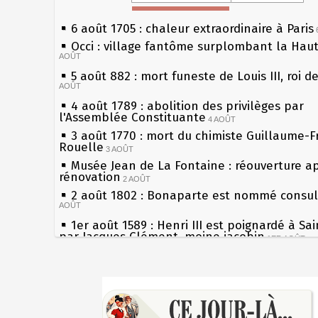
6 août 1705 : chaleur extraordinaire à Paris
Occi : village fantôme surplombant la Hau
AOÛT
5 août 882 : mort funeste de Louis III, roi d
AOÛT
4 août 1789 : abolition des privilèges par
l'Assemblée Constituante
4 AOÛT
3 août 1770 : mort du chimiste Guillaume-F
Rouelle
3 AOÛT
Musée Jean de La Fontaine : réouverture a
rénovation
2 AOÛT
2 août 1802 : Bonaparte est nommé consul 
AOÛT
1er août 1589 : Henri III est poignardé à Sa
par Jacques Clément, moine jacobin
1ER AOÛT
31 juillet 1899 : décret instaurant les moug
boîtes aux lettres en fonte de Léon Mougeot
Sécheresses (Grandes), étés caniculaires à 
30 juillet 1918 : mort d'Auguste Poulain, fo
les siècles
Chocolat Poulain
30 JUILLET
27 mai 1610 : supplice de François Ravaillac
29 juillet 1881 : loi sur la liberté de la pres
du roi Henri IV