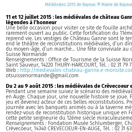
Médiévales 2015 de Bayeux. © Mairie de Bayeu
11 et 12 juillet 2015 : les médiévales de château Gann
légendes à l’honneur
Une belle occasion pour visiter ce site de fouille arch
rarement ouvert au public. Cette fortification du 11èm
reprend vie. Les vestiges de Château Ganne sont le t
end le théâtre de reconstitutions médiévales, d’un dî
du moyen-âge, d’un marché... Une fête conviviale au 
Suisse Normande
Renseignements : Office de Tourisme de la Suisse Nor
Saint Sauveur, 14220 THURY-HARCOURT, Tél. : 02 31 79 7
Web :
http://medievales-chateau-ganne.e-monsite.c
otsuissenormande@gmail.com
Du 2 au 9 août 2015 : les médiévales de Crèvecoeur
Pendant une semaine suivez le scénario des médiéval
en Auge. Chaque jour, une nouvelle histoire se joue.
jeu et devenez acteur de ces belles reconstitutions. P
journée avec les banquets animés ou à la taverne mé
rendez-vous de reconstitution historique unique en F
cette petite seigneurie du 12ème siècle miraculeuseme
Renseignements :
Fondation Musée Schlumberger, Ch
Crèvecoeur, 14340 CREVECOEUR-EN-AUGE, Tél. : 02 31 63