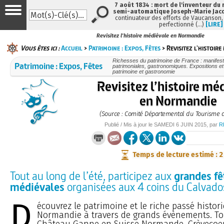
7 août 1834 : mort de l'inventeur du 
semi-automatique Joseph-Marie Jac
continuateur des efforts de Vaucanson,
perfectionné (…)
[LIRE]
Revisitez l'histoire médiévale en Normandie
Vous êtes ici :
Accueil
>
Patrimoine : Expos, Fêtes
> Revisitez l'histoire
Richesses du patrimoine de France : manifesta
Patrimoine : Expos, Fêtes
patrimoniales, gastronomiques. Expositions et f
patrimoine et gastronomie
Revisitez l’histoire mé
en Normandie
(Source : Comité Départemental du Tourisme 
Publié / Mis à jour le
SAMEDI
6 JUIN 2015
, par
R
Temps de lecture estimé : 
Tout au long de l’été, participez aux
grandes fê
médiévales
organisées aux 4 coins du Calvado
D
écouvrez le patrimoine et le riche passé histor
Normandie à travers de grands évènements. To
Château Ganne en Suisse Normande, Crèvecoe