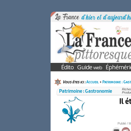
Édito
Guide
Éphéméri
web
Vous êtes ici :
Accueil
>
Patrimoine : Ga
Patrimoine : Gastronomie
Riches
Produc
Il é
Publié / M