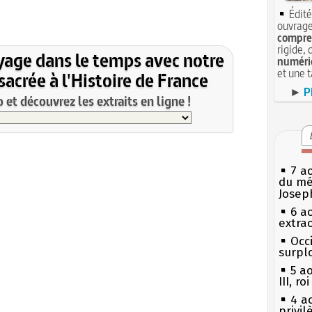
Édité
ouvrage
compren
rigide, 
yage dans le temps avec notre
numéri
et une 
acrée à l'Histoire de France
►
P
et découvrez les extraits en ligne !
7 a
du mé
Josep
6 a
extrao
Occi
surpl
5 a
III, r
4 a
privi