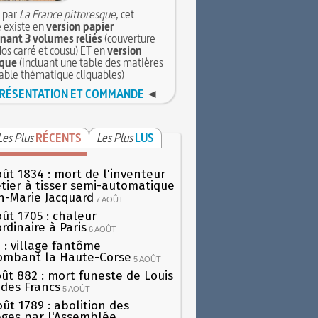
 par
La France pittoresque
, cet
 existe en
version papier
ant 3 volumes reliés
(couverture
dos carré et cousu) ET en
version
que
(incluant une table des matières
table thématique cliquables)
RÉSENTATION ET COMMANDE
◄
Les Plus
RÉCENTS
Les Plus
LUS
oût 1834 : mort de l'inventeur
tier à tisser semi-automatique
h-Marie Jacquard
7 AOÛT
oût 1705 : chaleur
rdinaire à Paris
6 AOÛT
 : village fantôme
ombant la Haute-Corse
5 AOÛT
oût 882 : mort funeste de Louis
oi des Francs
5 AOÛT
oût 1789 : abolition des
lèges par l'Assemblée