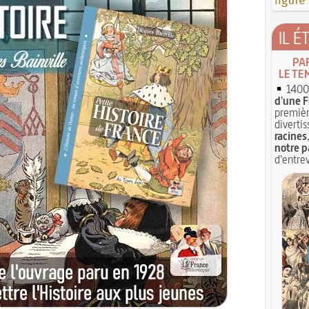
figure
IL É
PA
LE TE
1400 
d'une F
premièr
divertis
racines
notre p
d'entrev