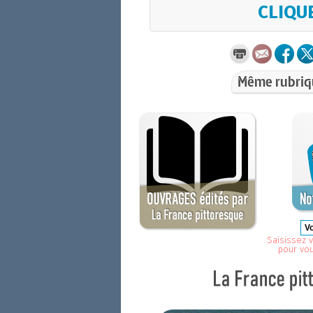
CLIQUE
Même rubriq
Saisissez v
pour vo