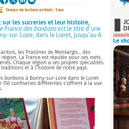
Temps de lecture estimé : 1 mn
J
 sur les sucreries et leur histoire,
D
de France des bonbons
est le titre d’une
ny-sur-Loire, dans le Loiret, jusqu’au 6
DERNIÈR
Le sho
aritois, les Praslines de Montargis... des
 région. La France est réputée pour ses mets
eries. Chaque région a ses propres spécialités.
aditions et à l’histoire de notre pays.
es bonbons
à Bonny-sur-Loire dans le Loiret
 150 confiseries différentes s’offrent à la vue
.