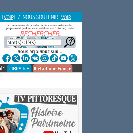
E
/ NOUS SOUTENIR
[VOIR]
[VOIR]
« Hâtons-nous de raconter les délicieuses histoires du
peuple avant qu'il ne les ait oubliées »
(C. Nodier, 1840)
NOUS REJOINDRE SUR...
ir
LIBRAIRIE
Il était une France