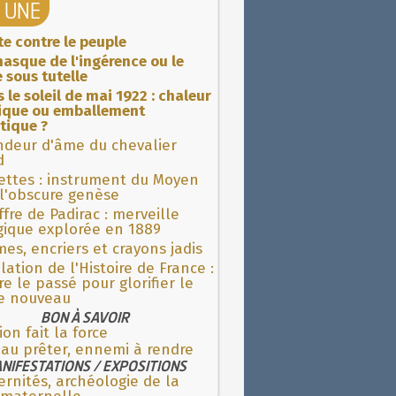
A UNE
ite contre le peuple
asque de l'ingérence ou le
 sous tutelle
 le soleil de mai 1922 : chaleur
rique ou emballement
tique ?
ndeur d'âme du chevalier
d
ettes : instrument du Moyen
l'obscure genèse
fre de Padirac : merveille
gique explorée en 1889
es, encriers et crayons jadis
lation de l'Histoire de France :
re le passé pour glorifier le
 nouveau
BON À SAVOIR
ion fait la force
 au prêter, ennemi à rendre
NIFESTATIONS / EXPOSITIONS
rnités, archéologie de la