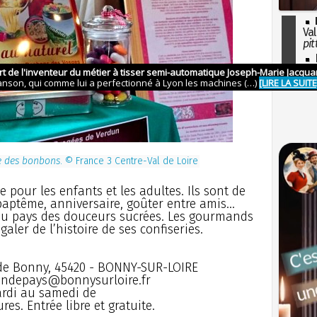
Val
pit
I
so
l'H
e des bonbons
. © France 3 Centre-Val de Loire
e pour les enfants et les adultes. Ils sont de
baptême, anniversaire, goûter entre amis...
 au pays des douceurs sucrées. Les gourmands
aler de l’histoire de ses confiseries.
 de Bonny, 45420 - BONNY-SUR-LOIRE
aisondepays@bonnysurloire.fr
ardi au samedi de
res. Entrée libre et gratuite.