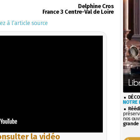
Delphine Cros
France 3 Centre-Val de Loire
ez à l’article source
DÉCO
NOTRE L
Rééd
préserva
nos ouv
grande 
nsulter la vidéo