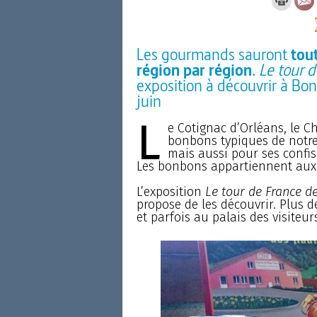
Les gourmands sauront
tout
région par région
.
Le tour 
exposition à découvrir à Bon
juin
L
e Cotignac d’Orléans, le Ch
bonbons typiques de notre
mais aussi pour ses confis
Les bonbons appartiennent aux tr
L’exposition
Le tour de France d
propose de les découvrir. Plus de
et parfois au palais des visiteurs