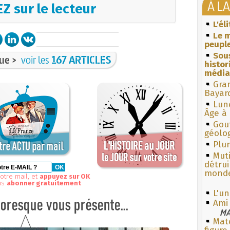
À L
Z sur le lecteur
L'él
Le m
peuple
Sous
ue >
voir les
167 ARTICLES
histo
média
Gra
Bayar
Lun
Âge à 
Gouf
géolo
Plum
Muti
détrui
monde
otre mail, et
appuyez sur OK
us
abonner gratuitement
L'un
Ami
MA
Mate