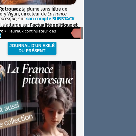
Retrouvez
la plume sans filtre de
éry Vigan, directeur de
La France
toresque
, sur
son compte SUBSTACK
l s'attarde sur l'
actualité politique et
ciétale
avec la hauteur de vue de
istoire
JOURNAL D'UN EXILÉ
DU PRÉSENT