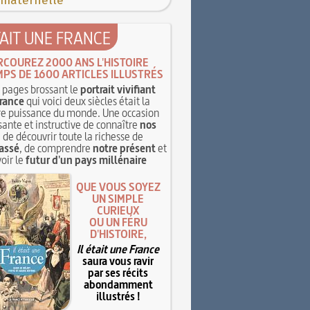
 maternelle
TAIT UNE FRANCE
RCOUREZ 2000 ANS L'HISTOIRE
MPS DE 1600 ARTICLES ILLUSTRÉS
pages brossant le
portrait vivifiant
rance
qui voici deux siècles était la
e puissance du monde. Une occasion
sante et instructive de connaître
nos
, de découvrir toute la richesse de
assé
, de comprendre
notre présent
et
oir le
futur d'un pays millénaire
QUE VOUS SOYEZ
UN SIMPLE
CURIEUX
OU UN FÉRU
D'HISTOIRE,
Il était une France
saura vous ravir
par ses récits
abondamment
illustrés !