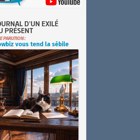
OURNAL D'UN EXILÉ
U PRÉSENT
E PARUTION :
wbiz vous tend la sébile