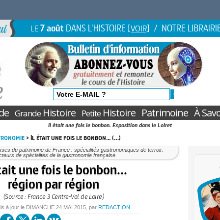
7 août
DANS L'HISTOIRE
/ NOTRE LIBRAIRI
LE
[VOIR]
de
Histoire
Histoire
Patrimoine
À Savo
Grande
Petite
Il était une fois le bonbon. Exposition dans le Loiret
stronomie
> Il était une fois le bonbon... (…)
ses du patrimoine de France : spécialités gastronomiques de terroir.
teurs de spécialités de la gastronomie française
tait une fois le bonbon...
région par région
(Source : France 3 Centre-Val de Loire)
is à jour le
DIMANCHE
24 MAI 2015
, par
REDACTION