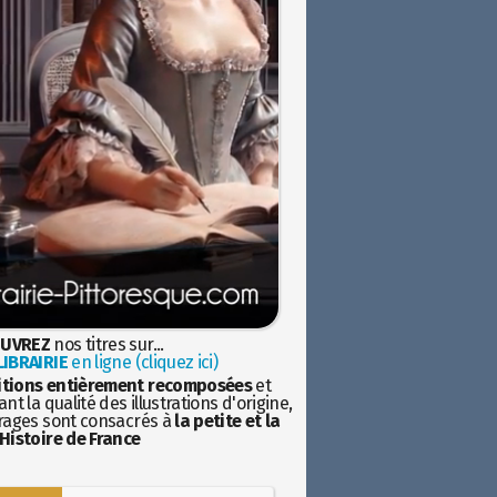
UVREZ
nos titres sur...
IBRAIRIE
en ligne (cliquez ici)
itions entièrement recomposées
et
nt la qualité des illustrations d'origine,
rages sont consacrés à
la petite et la
Histoire de France