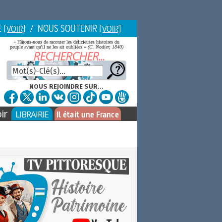
E
/ NOUS SOUTENIR
[VOIR]
[VOIR]
« Hâtons-nous de raconter les délicieuses histoires du
peuple avant qu'il ne les ait oubliées »
(C. Nodier, 1840)
NOUS REJOINDRE SUR...
ir
LIBRAIRIE
Il était une France