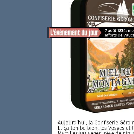
Aujourd’hui, la Confiserie Géromo
Et ça tombe bien, les Vosges et
Myrtilles sauvages, sève de pin,