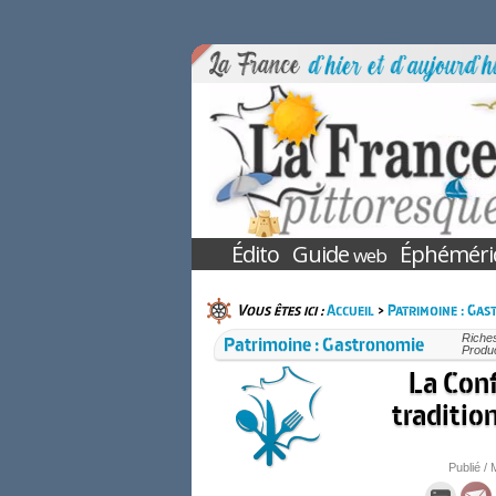
Édito
Guide
Éphéméri
web
Vous êtes ici :
Accueil
>
Patrimoine : Ga
Patrimoine : Gastronomie
Riches
Produc
La Con
traditio
Publié / 