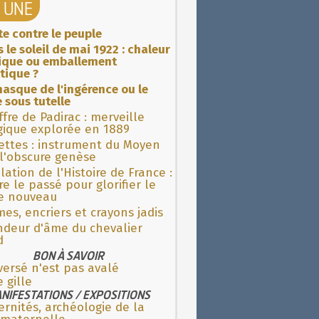
A UNE
ite contre le peuple
 le soleil de mai 1922 : chaleur
rique ou emballement
tique ?
asque de l'ingérence ou le
 sous tutelle
fre de Padirac : merveille
gique explorée en 1889
ettes : instrument du Moyen
l'obscure genèse
lation de l'Histoire de France :
re le passé pour glorifier le
 nouveau
es, encriers et crayons jadis
ndeur d'âme du chevalier
d
BON À SAVOIR
versé n'est pas avalé
e gille
NIFESTATIONS / EXPOSITIONS
rnités, archéologie de la