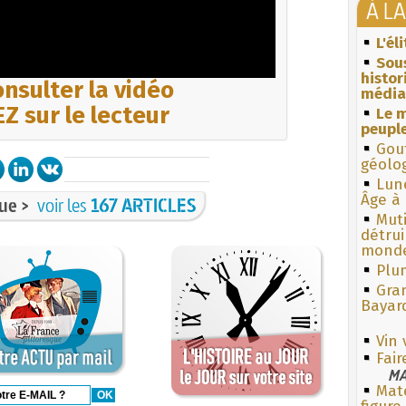
À L
L'él
Sous
histo
nsulter la vidéo
média
Z sur le lecteur
Le m
peuple
Gouf
géolo
Lun
Âge à 
ue >
voir les
167 ARTICLES
Muti
détrui
monde
Plum
Gra
Bayar
Vin 
Fair
MA
Mate