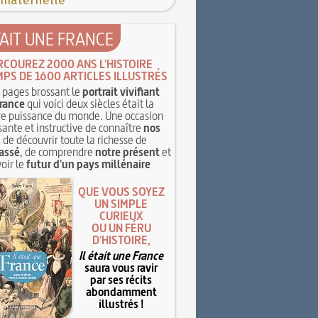
 maternelle
TAIT UNE FRANCE
RCOUREZ 2000 ANS L'HISTOIRE
MPS DE 1600 ARTICLES ILLUSTRÉS
pages brossant le
portrait vivifiant
rance
qui voici deux siècles était la
e puissance du monde. Une occasion
sante et instructive de connaître
nos
, de découvrir toute la richesse de
assé
, de comprendre
notre présent
et
oir le
futur d'un pays millénaire
QUE VOUS SOYEZ
UN SIMPLE
CURIEUX
OU UN FÉRU
D'HISTOIRE,
Il était une France
saura vous ravir
par ses récits
abondamment
illustrés !