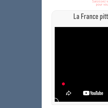
Saisissez v
pour vo