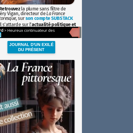
Retrouvez
la plume sans filtre de
éry Vigan, directeur de
La France
toresque
, sur
son compte SUBSTACK
l s'attarde sur l'
actualité politique et
ciétale
avec la hauteur de vue de
istoire
JOURNAL D'UN EXILÉ
DU PRÉSENT