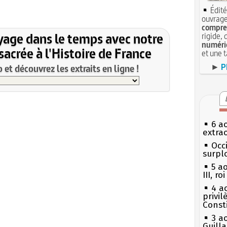
Édité
ouvrage
compren
yage dans le temps avec notre
rigide, 
numéri
acrée à l'Histoire de France
et une 
►
P
et découvrez les extraits en ligne !
6 a
extrao
Occi
surpl
5 a
III, r
4 a
privi
Const
3 a
Guill