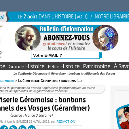
7 août
DANS L'HISTOIRE
/ NOTRE LIBRAIRI
LE
[VOIR]
de
Histoire
Histoire
Patrimoine
À Savo
Grande
Petite
La Confiserie Géromoise à Gérardmer : bonbons traditionnels des Vosges
stronomie
> La Confiserie Géromoise : bonbons (…)
ses du patrimoine de France : spécialités gastronomiques de terroir.
teurs de spécialités de la gastronomie française
fiserie Géromoise : bonbons
nnels des Vosges (Gérardmer)
(Source : France 3 Lorraine)
Mis à jour le
SAMEDI
15 AVRIL 2023
, par
REDACTION