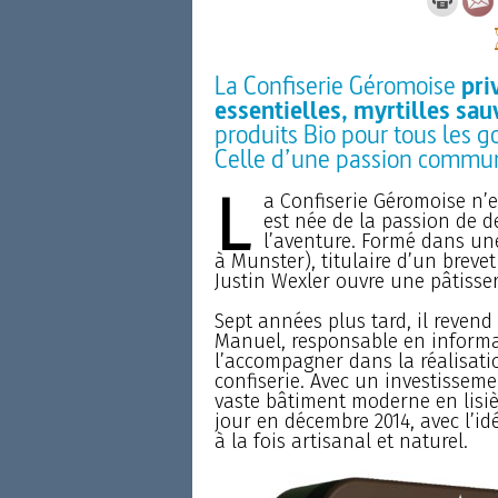
La Confiserie Géromoise
pri
essentielles, myrtilles sa
produits Bio pour tous les go
Celle d’une passion commu
L
a Confiserie Géromoise n’e
est née de la passion de d
l’aventure. Formé dans une
à Munster), titulaire d’un breve
Justin Wexler ouvre une pâtisseri
Sept années plus tard, il reven
Manuel, responsable en informa
l’accompagner dans la réalisatio
confiserie. Avec un investisseme
vaste bâtiment moderne en lisièr
jour en décembre 2014, avec l’i
à la fois artisanal et naturel.