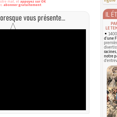
figure
otre mail, et
appuyez sur OK
us
abonner gratuitement
IL É
PA
LE TE
1400 
d'une F
premièr
divertis
racines
notre p
d'entrev