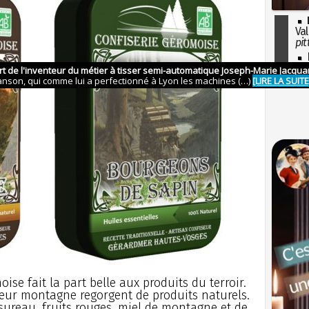
Val
pit
I
so
l'H
ise fait la part belle aux produits du terroir.
 leur montagne regorgent de produits naturels.
 sureau, fruits rouges, miel de montagne et de