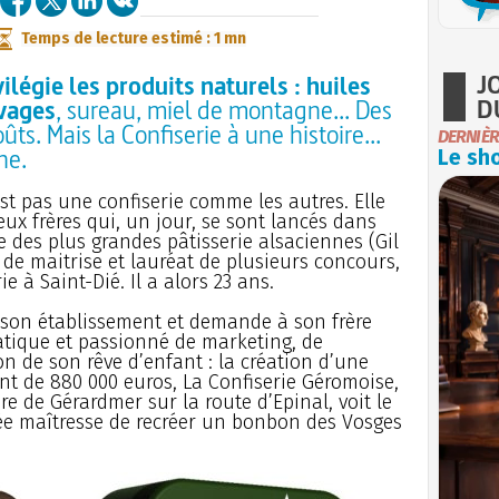
Temps de lecture estimé : 1 mn
J
vilégie les produits naturels : huiles
D
uvages
, sureau, miel de montagne... Des
ûts. Mais la Confiserie à une histoire...
DERNIÈR
ne.
Le sho
st pas une confiserie comme les autres. Elle
eux frères qui, un jour, se sont lancés dans
 des plus grandes pâtisserie alsaciennes (Gil
t de maitrise et lauréat de plusieurs concours,
e à Saint-Dié. Il a alors 23 ans.
d son établissement et demande à son frère
tique et passionné de marketing, de
n de son rêve d’enfant : la création d’une
nt de 880 000 euros, La Confiserie Géromoise,
e de Gérardmer sur la route d’Epinal, voit le
dée maîtresse de recréer un bonbon des Vosges