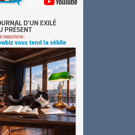
OURNAL D'UN EXILÉ
U PRÉSENT
E PARUTION :
wbiz vous tend la sébile