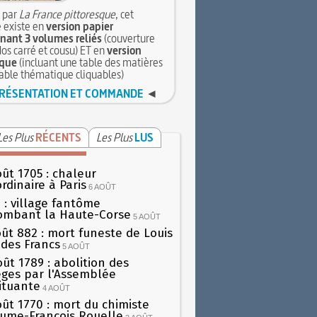
 par
La France pittoresque
, cet
 existe en
version papier
ant 3 volumes reliés
(couverture
dos carré et cousu) ET en
version
que
(incluant une table des matières
table thématique cliquables)
RÉSENTATION ET COMMANDE
◄
Les Plus
RÉCENTS
Les Plus
LUS
oût 1705 : chaleur
rdinaire à Paris
6 AOÛT
 : village fantôme
ombant la Haute-Corse
5 AOÛT
oût 882 : mort funeste de Louis
oi des Francs
5 AOÛT
oût 1789 : abolition des
lèges par l'Assemblée
ituante
4 AOÛT
oût 1770 : mort du chimiste
aume-François Rouelle