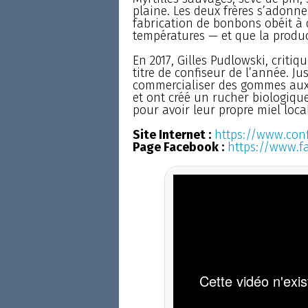
plaine. Les deux frères s’adonne
fabrication de bonbons obéit 
températures — et que la produc
En 2017, Gilles Pudlowski, criti
titre de confiseur de l’année. Ju
commercialiser des gommes aux f
et ont créé un rucher biologiqu
pour avoir leur propre miel local
Site Internet :
https://www.conf
Page Facebook :
https://www.f