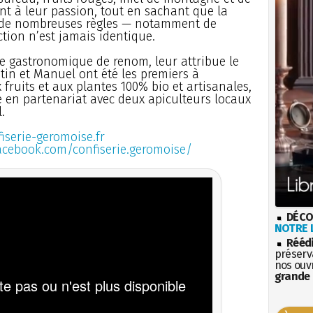
nt à leur passion, tout en sachant que la
à de nombreuses règles — notamment de
tion n’est jamais identique.
que gastronomique de renom, leur attribue le
stin et Manuel ont été les premiers à
ruits et aux plantes 100% bio et artisanales,
e en partenariat avec deux apiculteurs locaux
.
iserie-geromoise.fr
acebook.com/confiserie.geromoise/
DÉCO
NOTRE L
Rééd
préserva
nos ouv
grande 