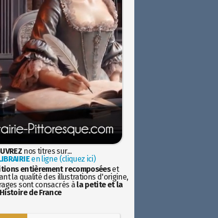
UVREZ
nos titres sur...
IBRAIRIE
en ligne (cliquez ici)
itions entièrement recomposées
et
nt la qualité des illustrations d'origine,
rages sont consacrés à
la petite et la
Histoire de France