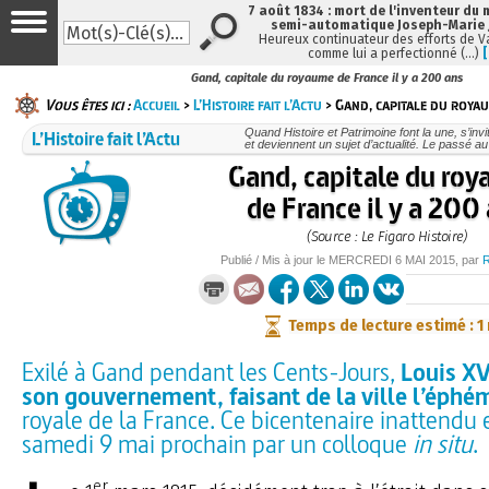
7 août 1834 : mort de l'inventeur du 
semi-automatique Joseph-Marie
Heureux continuateur des efforts de V
comme lui a perfectionné (…)
Gand, capitale du royaume de France il y a 200 ans
Vous êtes ici :
Accueil
>
L’Histoire fait l’Actu
> Gand, capitale du royau
L’Histoire fait l’Actu
Quand Histoire et Patrimoine font la une, s’inv
et deviennent un sujet d’actualité. Le passé au
Gand, capitale du ro
de France il y a 200
(Source : Le Figaro Histoire)
Publié / Mis à jour le
MERCREDI
6 MAI 2015
, par
Temps de lecture estimé : 1
Exilé à Gand pendant les Cents-Jours,
Louis XVI
son gouvernement, faisant de la ville l’éphé
royale de la France. Ce bicentenaire inattendu e
samedi 9 mai prochain par un colloque
in situ
.
er