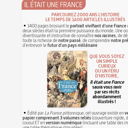
IL ÉTAIT UNE FRANCE
PARCOUREZ 2000 ANS L'HISTOIRE
LE TEMPS DE 1600 ARTICLES ILLUSTRÉS
1400 pages brossant le
portrait vivifiant d'une France
deux siècles était la première puissance du monde. Une oc
divertissante et instructive de connaître
nos racines
, de dé
toute la richesse de
notre passé
, de comprendre
notre pr
d'entrevoir le
futur d'un pays millénaire
QUE VOUS SOYEZ
UN SIMPLE
CURIEUX
OU UN FÉRU
D'HISTOIRE,
Il était une France
saura vous ravir
par ses récits
abondamment
illustrés !
Édité par
La France pittoresque
, cet ouvrage existe en
v
papier comprenant 3 volumes reliés
(couverture rigide, d
cousu) ET en
version numérique
(incluant une table des m
une table thématique cliquables)