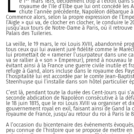
L
e 1
mars 1815, décidément trop à l’étroit dans s
royaume de l’Ile d’Elbe que lui ont concédé les A
chute l’année précédente, Napoléon débarque à 
Commence alors, selon la propre expression de l’Emper
l’Aigle » qui va, de clocher en clocher, le conduire le 
jusqu’aux tours de Notre-Dame à Paris, où il retrouv
Palais des Tuileries.
La veille, le 19 mars, le roi Louis XVIII, abandonné pr
tous ceux qui lui avaient juré fidélité comme le Maréc
lui promettait de « ramener l’usurpateur dans une ca
va se rallier à « son » Empereur), prend à nouveau le 
évitant ainsi à la France une guerre civile inutile et fra
refuge à Gand, alors incluse dans le royaume des Pay
l’hospitalité lui est accordée par le comte Jean-Bapti
Steenhuyse qui l’installe dans son hôtel particulier 
C’est là, pendant toute la durée des Cent-Jours qui s’
seconde abdication de Napoléon consécutive à la déf
le 18 juin 1815, que le roi Louis XVIII va organiser et di
gouvernement royal en exil, faisant ainsi de Gand la 
royaume de France, jusqu’au retour du roi à Paris le 8 
A l’occasion du bicentenaire des événements évoqués, 
peu connue de l’histoire que se propose de mettre en 