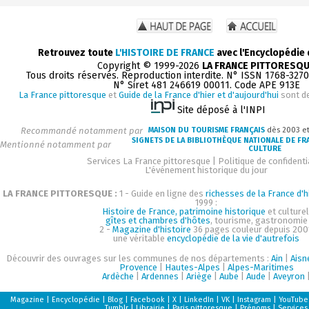
Retrouvez toute
L'HISTOIRE DE FRANCE
avec l'Encyclopédie
Copyright © 1999-2026
LA FRANCE PITTORESQ
Tous droits réservés. Reproduction interdite. N° ISSN 1768-327
N° Siret 481 246619 00011. Code APE 913E
La France pittoresque
et
Guide de la France d'hier et d'aujourd'hui
sont d
Site déposé à l'INPI
Recommandé notamment par
MAISON DU TOURISME FRANÇAIS
dès 2003 e
SIGNETS DE LA BIBLIOTHÈQUE NATIONALE DE FR
Mentionné notamment par
CULTURE
Services La France pittoresque
|
Politique de confidenti
L'événement historique du jour
LA FRANCE PITTORESQUE :
1 - Guide en ligne des
richesses de la France d'h
1999 :
Histoire de France, patrimoine historique
et culturel
gîtes et chambres d'hôtes
, tourisme, gastronomie
2 -
Magazine d'histoire
36 pages couleur depuis 200
une véritable
encyclopédie de la vie d'autrefois
Découvrir des ouvrages sur les communes de nos départements :
Ain
|
Aisn
Provence
|
Hautes-Alpes
|
Alpes-Maritimes
Ardèche
|
Ardennes
|
Ariège
|
Aube
|
Aude
|
Aveyron
Magazine
|
Encyclopédie
|
Blog
|
Facebook
|
X
|
LinkedIn
|
VK
|
Instagram
|
YouTube
Tumblr
|
Librairie
|
Paris pittoresque
|
Prénoms
|
Services