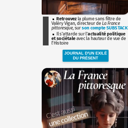
Retrouvez
la plume sans filtre de
Valéry Vigan, directeur de
La France
pittoresque
, sur
son compte SUBSTACK
Il s'attarde sur l'
actualité politique
et sociétale
avec la hauteur de vue de
l'Histoire
JOURNAL D'UN EXILÉ
DU PRÉSENT