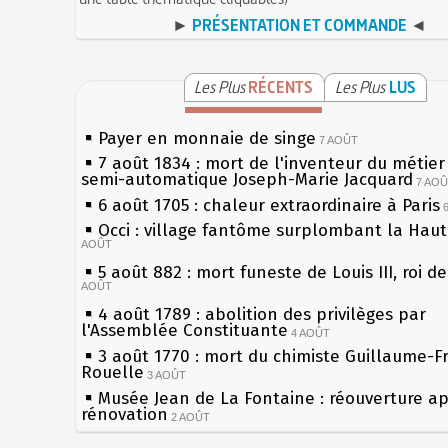
►
PRÉSENTATION ET COMMANDE
◄
Les Plus
RÉCENTS
Les Plus
LUS
Payer en monnaie de singe
7 AOÛT
7 août 1834 : mort de l'inventeur du métier 
semi-automatique Joseph-Marie Jacquard
7 AO
6 août 1705 : chaleur extraordinaire à Paris
Occi : village fantôme surplombant la Hau
AOÛT
5 août 882 : mort funeste de Louis III, roi d
AOÛT
4 août 1789 : abolition des privilèges par
l'Assemblée Constituante
4 AOÛT
3 août 1770 : mort du chimiste Guillaume-F
Rouelle
3 AOÛT
Musée Jean de La Fontaine : réouverture a
rénovation
2 AOÛT
2 août 1802 : Bonaparte est nommé consul 