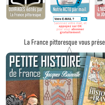
Saisissez votre mail, et
appuyez sur OK
pour vous
abonner
gratuitement