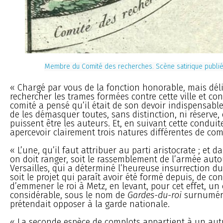
Membre du Comité des recherches. Scène satirique publi
« Chargé par vous de la fonction honorable, mais déli
rechercher les trames formées contre cette ville et cont
comité a pensé qu’il était de son devoir indispensable 
de les démasquer toutes, sans distinction, ni réserve,
puissent être les auteurs. Et, en suivant cette conduite
apercevoir clairement trois natures différentes de com
« L’une, qu’il faut attribuer au parti aristocrate ; et d
on doit ranger, soit le rassemblement de l’armée auto
Versailles, qui a déterminé l’heureuse insurrection du 
soit le projet qui paraît avoir été formé depuis, de co
d’emmener le roi à Metz, en levant, pour cet effet, un
considérable, sous le nom de
Gardes-du-roi
surnuméra
prétendait opposer à la garde nationale.
« La seconde espèce de complots appartient à un autre