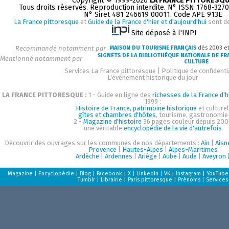
Copyright © 1999-2026
LA FRANCE PITTORESQ
Tous droits réservés. Reproduction interdite. N° ISSN 1768-327
N° Siret 481 246619 00011. Code APE 913E
La France pittoresque
et
Guide de la France d'hier et d'aujourd'hui
sont d
Site déposé à l'INPI
Recommandé notamment par
MAISON DU TOURISME FRANÇAIS
dès 2003 e
SIGNETS DE LA BIBLIOTHÈQUE NATIONALE DE FR
Mentionné notamment par
CULTURE
Services La France pittoresque
|
Politique de confidenti
L'événement historique du jour
LA FRANCE PITTORESQUE :
1 - Guide en ligne des
richesses de la France d'h
1999 :
Histoire de France, patrimoine historique
et culturel
gîtes et chambres d'hôtes
, tourisme, gastronomie
2 -
Magazine d'histoire
36 pages couleur depuis 200
une véritable
encyclopédie de la vie d'autrefois
Découvrir des ouvrages sur les communes de nos départements :
Ain
|
Aisn
Provence
|
Hautes-Alpes
|
Alpes-Maritimes
Ardèche
|
Ardennes
|
Ariège
|
Aube
|
Aude
|
Aveyron
Magazine
|
Encyclopédie
|
Blog
|
Facebook
|
X
|
LinkedIn
|
VK
|
Instagram
|
YouTube
Tumblr
|
Librairie
|
Paris pittoresque
|
Prénoms
|
Services