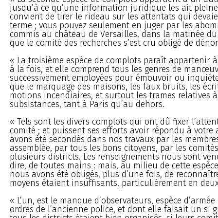
jusqu’à ce qu’une information juridique les ait pleine
convient de tirer le rideau sur les attentats qui devaie
terme ; vous pouvez seulement en juger par les abom
commis au château de Versailles, dans la matinée du 
que le comité des recherches s’est cru obligé de déno
« La troisième espèce de complots paraît appartenir à 
à la fois, et elle comprend tous les genres de manœuv
successivement employées pour émouvoir ou inquiéter
que le marquage des maisons, les faux bruits, les écrit
motions incendiaires, et surtout les trames relatives 
subsistances, tant à Paris qu’au dehors.
« Tels sont les divers complots qui ont dû fixer l’atten
comité ; et puissent ses efforts avoir répondu à votre 
avons été secondés dans nos travaux par les membres
assemblée, par tous les bons citoyens, par les comités 
plusieurs districts. Les renseignements nous sont ven
dire, de toutes mains : mais, au milieu de cette espè
nous avons été obligés, plus d’une fois, de reconnaît
moyens étaient insuffisants, particulièrement en deux
« L’un, est le manque d’observateurs, espèce d’armée 
ordres de l’ancienne police, et dont elle faisait un si 
tous les districts étaient bien organisés, si leurs comi