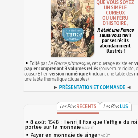
QUE VOUS SOYEZ
UN SIMPLE
CURIEUX
OU UN FÉRU
D'HISTOIRE,
Il était une France
saura vous ravir
par ses récits
abondamment
illustrés !
Édité par
La France pittoresque
, cet ouvrage existe en
v
papier comprenant 3 volumes reliés
(couverture rigide, d
cousu) ET en
version numérique
(incluant une table des m
une table thématique cliquables)
►
PRÉSENTATION ET COMMANDE
◄
Les Plus
RÉCENTS
Les Plus
LUS
8 août 1548 : Henri II fixe que l’effigie du ro
portée sur la monnaie
8 AOÛT
Payer en monnaie de singe
7 AOÛT