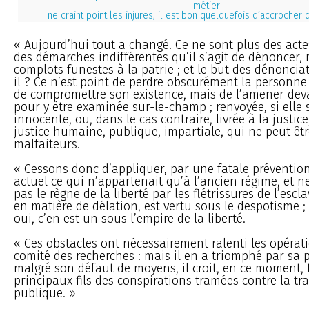
métier
ne craint point les injures, il est bon quelquefois d’accrocher
« Aujourd’hui tout a changé. Ce ne sont plus des acte
des démarches indifférentes qu’il s’agit de dénoncer,
complots funestes à la patrie ; et le but des dénonciat
il ? Ce n’est point de perdre obscurément la personn
de compromettre son existence, mais de l’amener deva
pour y être examinée sur-le-champ ; renvoyée, si elle 
innocente, ou, dans le cas contraire, livrée à la justic
justice humaine, publique, impartiale, qui ne peut êtr
malfaiteurs.
« Cessons donc d’appliquer, par une fatale préventio
actuel ce qui n’appartenait qu’à l’ancien régime, et 
pas le règne de la liberté par les flétrissures de l’escla
en matière de délation, est vertu sous le despotisme ; 
oui, c’en est un sous l’empire de la liberté.
« Ces obstacles ont nécessairement ralenti les opérat
comité des recherches : mais il en a triomphé par sa p
malgré son défaut de moyens, il croit, en ce moment, t
principaux fils des conspirations tramées contre la tra
publique. »