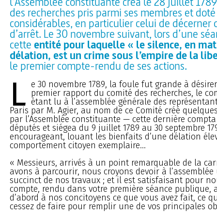
l’Assemblée constituante créa le 28 juillet 178
des recherches pris parmi ses membres et doté
considérables, en particulier celui de décerne
d’arrêt. Le 30 novembre suivant, lors d’une sé
cette
entité pour laquelle « le silence, en mat
délation, est un crime sous l’empire de la lib
le premier compte-rendu de ses actions.
L
e 30 novembre 1789, la foule fut grande à désire
premier rapport du comité des recherches, le c
étant lu à l’assemblée générale des représentants
Paris par M. Agier, au nom de ce Comité créé quelques
par l’Assemblée constituante — cette dernière compta
députés et siégea du 9 juillet 1789 au 30 septembre 17
encourageant, louant les bienfaits d’une délation éle
comportement citoyen exemplaire...
« Messieurs, arrivés à un point remarquable de la ca
avons à parcourir, nous croyons devoir à l’assemblé
succinct de nos travaux ; et il est satisfaisant pour n
compte, rendu dans votre première séance publique,
d’abord à nos concitoyens ce que vous avez fait, ce q
cessez de faire pour remplir une de vos principales ob