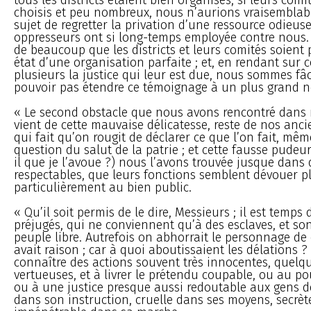
choisis et peu nombreux, nous n’aurions vraisembla
sujet de regretter la privation d’une ressource odieus
oppresseurs ont si long-temps employée contre nous. M
de beaucoup que les districts et leurs comités soient
état d’une organisation parfaite ; et, en rendant sur c
plusieurs la justice qui leur est due, nous sommes fâ
pouvoir pas étendre ce témoignage à un plus grand 
« Le second obstacle que nous avons rencontré dans 
vient de cette mauvaise délicatesse, reste de nos an
qui fait qu’on rougit de déclarer ce que l’on fait, même
question du salut de la patrie ; et cette fausse pudeu
il que je l’avoue ?) nous l’avons trouvée jusque dan
respectables, que leurs fonctions semblent dévouer p
particulièrement au bien public.
« Qu’il soit permis de le dire, Messieurs ; il est temps
préjugés, qui ne conviennent qu’à des esclaves, et so
peuple libre. Autrefois on abhorrait le personnage de d
avait raison ; car à quoi aboutissaient les délations ? 
connaître des actions souvent très innocentes, quel
vertueuses, et à livrer le prétendu coupable, ou au pou
ou à une justice presque aussi redoutable aux gens de
dans son instruction, cruelle dans ses moyens, secrèt