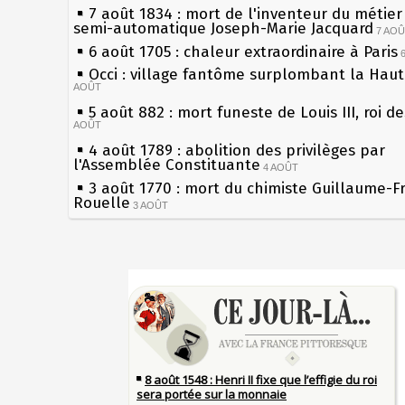
7 août 1834 : mort de l'inventeur du métier 
semi-automatique Joseph-Marie Jacquard
7 AO
6 août 1705 : chaleur extraordinaire à Paris
Occi : village fantôme surplombant la Hau
AOÛT
5 août 882 : mort funeste de Louis III, roi d
AOÛT
4 août 1789 : abolition des privilèges par
l'Assemblée Constituante
4 AOÛT
3 août 1770 : mort du chimiste Guillaume-F
Rouelle
3 AOÛT
Musée Jean de La Fontaine : réouverture a
rénovation
2 AOÛT
2 août 1802 : Bonaparte est nommé consul 
Sécheresses (Grandes), étés caniculaires à 
AOÛT
les siècles
1er août 1589 : Henri III est poignardé à Sa
27 mai 1610 : supplice de François Ravaillac
par Jacques Clément, moine jacobin
du roi Henri IV
1ER AOÛT
31 juillet 1899 : décret instaurant les moug
Pierre qui roule n'amasse pas mousse
boîtes aux lettres en fonte de Léon Mougeot
Qui aime bien châtie bien
30 juillet 1918 : mort d'Auguste Poulain, fo
Tout vient à point à qui sait attendre
Chocolat Poulain
30 JUILLET
François II (né le 19 janvier 1544, mort le 