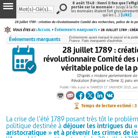
8 août 1548 : Henri II fixe que l’effig
portée sur la monnaie
> Jusqu’à la fin
les monnaies étaient fort grossièrement 
qui les (…)
[LIRE]
28 juillet 1789 : création du révolutionnaire Comité des recherches, police de la p
Vous êtes ici :
Accueil
>
Événements marquants
> 28 juillet 1789 : cré
Événements marquants
Evénements ayant marqué le passé et la petite
France. Faits marquants d’autrefois.
28 juillet 1789 : créat
révolutionnaire Comité des 
véritable police de la 
(D’après « Histoire parlementaire de
Révolution française » (Tome 3), paru en
Publié / Mis à jour le
SAMEDI
17 JANVIER 2015
, pa
Temps de lecture estimé : 3
La crise de l’été 1789 posant très tôt le problè
politique destinée à
déjouer les intrigues du 
aristocratique » et à prévenir les crimes de l