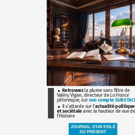
Retrouvez
la plume sans filtre de
Valéry Vigan, directeur de
La France
pittoresque
, sur
son compte SUBSTAC
Il s'attarde sur l'
actualité politique
et sociétale
avec la hauteur de vue d
l'Histoire
JOURNAL D'UN EXILÉ
DU PRÉSENT