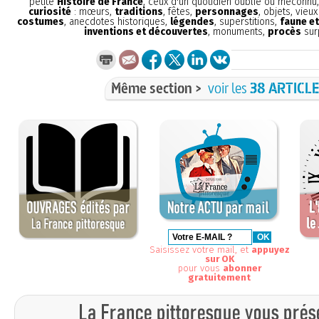
petite
Histoire de France
, ceux d'un quotidien oublié ou méconnu
curiosité
: mœurs,
traditions
, fêtes,
personnages
, objets, vieu
costumes
, anecdotes historiques,
légendes
, superstitions,
faune et
inventions et découvertes
, monuments,
procès
sur
Même section >
voir les
38 ARTICL
Saisissez votre mail, et
appuyez
sur OK
pour vous
abonner
gratuitement