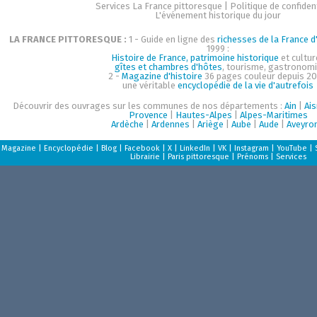
Services La France pittoresque
|
Politique de confident
L'événement historique du jour
LA FRANCE PITTORESQUE :
1 - Guide en ligne des
richesses de la France d'
1999 :
Histoire de France, patrimoine historique
et cultur
gîtes et chambres d'hôtes
, tourisme, gastronom
2 -
Magazine d'histoire
36 pages couleur depuis 20
une véritable
encyclopédie de la vie d'autrefois
Découvrir des ouvrages sur les communes de nos départements :
Ain
|
Ai
Provence
|
Hautes-Alpes
|
Alpes-Maritimes
Ardèche
|
Ardennes
|
Ariège
|
Aube
|
Aude
|
Aveyro
Magazine
|
Encyclopédie
|
Blog
|
Facebook
|
X
|
LinkedIn
|
VK
|
Instagram
|
YouTube
|
Librairie
|
Paris pittoresque
|
Prénoms
|
Services