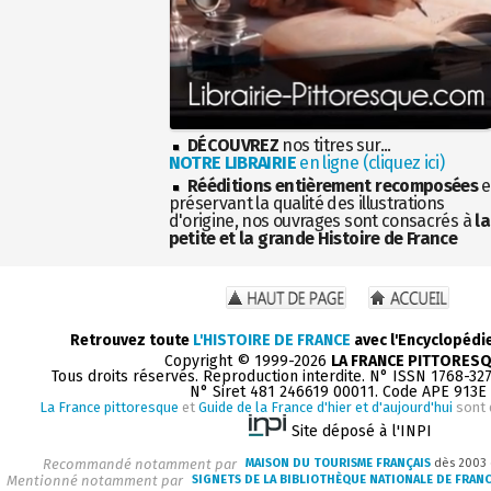
DÉCOUVREZ
nos titres sur...
NOTRE LIBRAIRIE
en ligne (cliquez ici)
Rééditions entièrement recomposées
e
préservant la qualité des illustrations
d'origine, nos ouvrages sont consacrés à
la
petite et la grande Histoire de France
Retrouvez toute
L'HISTOIRE DE FRANCE
avec l'Encyclopédi
Copyright © 1999-2026
LA FRANCE PITTORES
Tous droits réservés. Reproduction interdite. N° ISSN 1768-32
N° Siret 481 246619 00011. Code APE 913E
La France pittoresque
et
Guide de la France d'hier et d'aujourd'hui
sont 
Site déposé à l'INPI
Recommandé notamment par
MAISON DU TOURISME FRANÇAIS
dès 2003
Mentionné notamment par
SIGNETS DE LA BIBLIOTHÈQUE NATIONALE DE FRAN