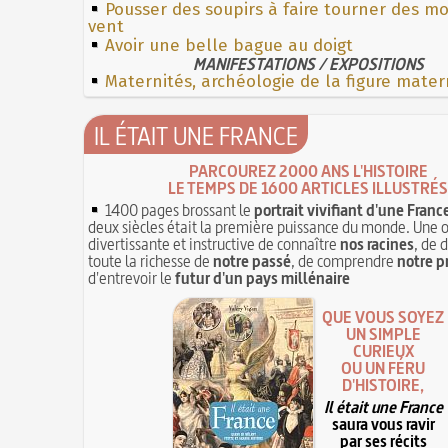
Pousser des soupirs à faire tourner des mo
vent
Avoir une belle bague au doigt
MANIFESTATIONS / EXPOSITIONS
Maternités, archéologie de la figure mater
IL ÉTAIT UNE FRANCE
PARCOUREZ 2000 ANS L'HISTOIRE
LE TEMPS DE 1600 ARTICLES ILLUSTRÉS
1400 pages brossant le
portrait vivifiant d'une Franc
deux siècles était la première puissance du monde. Une 
divertissante et instructive de connaître
nos racines
, de 
toute la richesse de
notre passé
, de comprendre
notre p
d'entrevoir le
futur d'un pays millénaire
QUE VOUS SOYEZ
UN SIMPLE
CURIEUX
OU UN FÉRU
D'HISTOIRE,
Il était une France
saura vous ravir
par ses récits