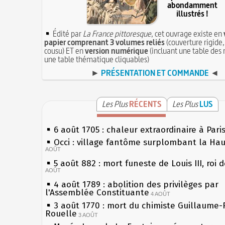
abondamment
illustrés !
Édité par
La France pittoresque
, cet ouvrage existe en
papier comprenant 3 volumes reliés
(couverture rigide,
cousu) ET en
version numérique
(incluant une table des 
une table thématique cliquables)
►
PRÉSENTATION ET COMMANDE
◄
Les Plus
RÉCENTS
Les Plus
LUS
6 août 1705 : chaleur extraordinaire à Pari
Occi : village fantôme surplombant la Ha
AOÛT
5 août 882 : mort funeste de Louis III, roi 
AOÛT
4 août 1789 : abolition des privilèges par
l'Assemblée Constituante
4 AOÛT
3 août 1770 : mort du chimiste Guillaume-
Rouelle
3 AOÛT