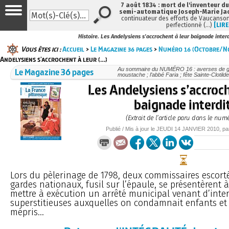
7 août 1834 : mort de l'inventeur du
semi-automatique Joseph-Marie Ja
continuateur des efforts de Vaucanson
perfectionné (…)
[LIRE
Histoire. Les Andelysiens s'accrochent à leur baignade inter
Vous êtes ici :
Accueil
>
Le Magazine 36 pages
>
Numéro 16 (Octobre/N
Andelysiens s'accrochent à leur (…)
Le Magazine 36 pages
Au sommaire du NUMÉRO 16 : averses de gre
moustache ; l’abbé Faria ; fête Sainte-Clotilde ;
Les Andelysiens s’accroch
baignade interdi
(Extrait de l’article paru dans le num
Publié / Mis à jour le
JEUDI
14 JANVIER 2010
, p
Lors du pèlerinage de 1798, deux commissaires escort
gardes nationaux, fusil sur l’épaule, se présentèrent 
mettre à exécution un arrêté municipal venant d’inter
superstitieuses auxquelles on condamnait enfants e
mépris...