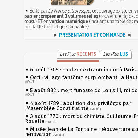
Édité par
La France pittoresque
, cet ouvrage existe en
v
papier comprenant 3 volumes reliés
(couverture rigide, d
cousu) ET en
version numérique
(incluant une table des m
une table thématique cliquables)
►
PRÉSENTATION ET COMMANDE
◄
Les Plus
RÉCENTS
Les Plus
LUS
6 août 1705 : chaleur extraordinaire à Paris
Occi : village fantôme surplombant la Hau
AOÛT
5 août 882 : mort funeste de Louis III, roi d
AOÛT
4 août 1789 : abolition des privilèges par
l'Assemblée Constituante
4 AOÛT
3 août 1770 : mort du chimiste Guillaume-F
Rouelle
3 AOÛT
Musée Jean de La Fontaine : réouverture a
rénovation
2 AOÛT