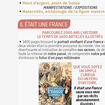
Point d'argent, point de Suisse
MANIFESTATIONS / EXPOSITIONS
Maternités, archéologie de la figure matern
IL ÉTAIT UNE FRANCE
PARCOUREZ 2000 ANS L'HISTOIRE
LE TEMPS DE 1600 ARTICLES ILLUSTRÉS
1400 pages brossant le
portrait vivifiant d'une France
deux siècles était la première puissance du monde. Une oc
divertissante et instructive de connaître
nos racines
, de dé
toute la richesse de
notre passé
, de comprendre
notre pr
d'entrevoir le
futur d'un pays millénaire
QUE VOUS SOYEZ
UN SIMPLE
CURIEUX
OU UN FÉRU
D'HISTOIRE,
Il était une France
saura vous ravir
par ses récits
abondamment
illustrés !