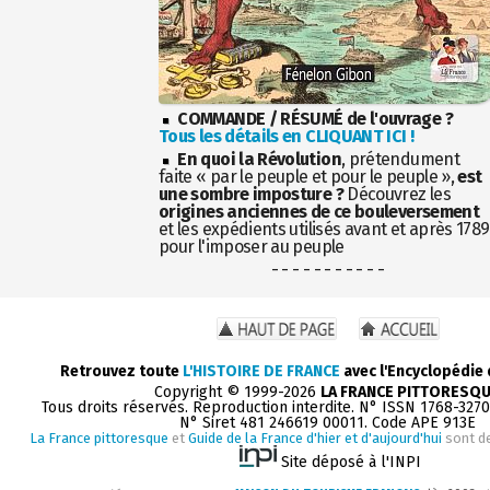
COMMANDE / RÉSUMÉ de l'ouvrage ?
Tous les détails en CLIQUANT ICI !
En quoi la Révolution
, prétendument
faite « par le peuple et pour le peuple »,
est
une sombre imposture ?
Découvrez les
origines anciennes de ce bouleversement
et les expédients utilisés avant et après 1789
pour l'imposer au peuple
- - - - - - - - - - -
Retrouvez toute
L'HISTOIRE DE FRANCE
avec l'Encyclopédie
Copyright © 1999-2026
LA FRANCE PITTORESQ
Tous droits réservés. Reproduction interdite. N° ISSN 1768-327
N° Siret 481 246619 00011. Code APE 913E
La France pittoresque
et
Guide de la France d'hier et d'aujourd'hui
sont d
Site déposé à l'INPI