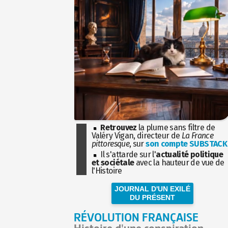
Retrouvez
la plume sans filtre de
Valéry Vigan, directeur de
La France
pittoresque
, sur
son compte SUBSTACK
Il s'attarde sur l'
actualité politique
et sociétale
avec la hauteur de vue de
l'Histoire
JOURNAL D'UN EXILÉ
DU PRÉSENT
RÉVOLUTION FRANÇAISE