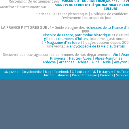
Recommandé notamment par
MAISON DU TOURISME FRANÇAIS
dès 2003 e
SIGNETS DE LA BIBLIOTHÈQUE NATIONALE DE FR
Mentionné notamment par
CULTURE
Services La France pittoresque
|
Politique de confidenti
L'événement historique du jour
LA FRANCE PITTORESQUE :
1 - Guide en ligne des
richesses de la France d'h
1999 :
Histoire de France, patrimoine historique
et culturel
gîtes et chambres d'hôtes
, tourisme, gastronomie
2 -
Magazine d'histoire
36 pages couleur depuis 200
une véritable
encyclopédie de la vie d'autrefois
Découvrir des ouvrages sur les communes de nos départements :
Ain
|
Aisn
Provence
|
Hautes-Alpes
|
Alpes-Maritimes
Ardèche
|
Ardennes
|
Ariège
|
Aube
|
Aude
|
Aveyron
Magazine
|
Encyclopédie
|
Blog
|
Facebook
|
X
|
LinkedIn
|
VK
|
Instagram
|
YouTube
Tumblr
|
Librairie
|
Paris pittoresque
|
Prénoms
|
Services