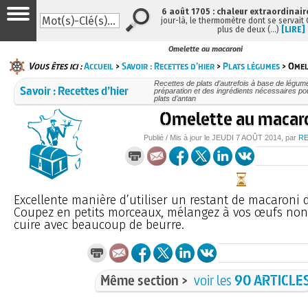
6 août 1705 : chaleur extraordinair
jour-là, le thermomètre dont se servait
plus de deux (…)
[LIRE]
Omelette au macaroni
Vous êtes ici :
Accueil
>
Savoir : Recettes d’hier
>
Plats légumes
> Omel
Recettes de plats d’autrefois à base de légume
Savoir : Recettes d’hier
préparation et des ingrédients nécessaires po
plats d’antan
Omelette au macar
Publié / Mis à jour le
JEUDI
7 AOÛT 2014
, par
R
Excellente manière d’utiliser un restant de macaroni de
Coupez en petits morceaux, mélangez à vos œufs non s
cuire avec beaucoup de beurre.
Même section >
voir les
90 ARTICLE