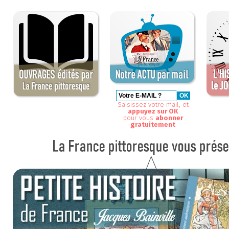
Saisissez votre mail, et
appuyez sur OK
pour vous
abonner
gratuitement