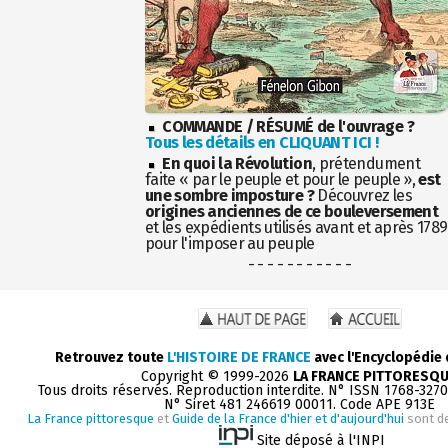
COMMANDE / RÉSUMÉ de l'ouvrage ?
Tous les détails en CLIQUANT ICI !
En quoi la Révolution
, prétendument
faite « par le peuple et pour le peuple »,
est
une sombre imposture ?
Découvrez les
origines anciennes de ce bouleversement
et les expédients utilisés avant et après 1789
pour l'imposer au peuple
- - - - - - - - - - -
Retrouvez toute
L'HISTOIRE DE FRANCE
avec l'Encyclopédie
Copyright © 1999-2026
LA FRANCE PITTORESQ
Tous droits réservés. Reproduction interdite. N° ISSN 1768-327
N° Siret 481 246619 00011. Code APE 913E
La France pittoresque
et
Guide de la France d'hier et d'aujourd'hui
sont d
Site déposé à l'INPI