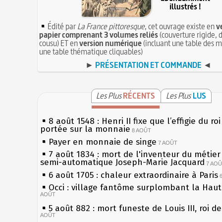
illustrés !
Édité par
La France pittoresque
, cet ouvrage existe en
v
papier comprenant 3 volumes reliés
(couverture rigide, d
cousu) ET en
version numérique
(incluant une table des m
une table thématique cliquables)
►
PRÉSENTATION ET COMMANDE
◄
Les Plus
RÉCENTS
Les Plus
LUS
8 août 1548 : Henri II fixe que l’effigie du ro
portée sur la monnaie
8 AOÛT
Payer en monnaie de singe
7 AOÛT
7 août 1834 : mort de l'inventeur du métier 
semi-automatique Joseph-Marie Jacquard
7 AO
6 août 1705 : chaleur extraordinaire à Paris
Occi : village fantôme surplombant la Hau
AOÛT
5 août 882 : mort funeste de Louis III, roi d
AOÛT