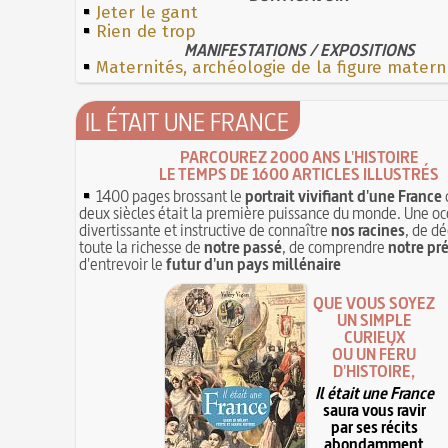
Jeter le gant
Rien de trop
MANIFESTATIONS / EXPOSITIONS
Maternités, archéologie de la figure matern
IL ÉTAIT UNE FRANCE
PARCOUREZ 2000 ANS L'HISTOIRE
LE TEMPS DE 1600 ARTICLES ILLUSTRÉS
1400 pages brossant le
portrait vivifiant d'une France
deux siècles était la première puissance du monde. Une oc
divertissante et instructive de connaître
nos racines
, de dé
toute la richesse de
notre passé
, de comprendre
notre pr
d'entrevoir le
futur d'un pays millénaire
QUE VOUS SOYEZ
UN SIMPLE
CURIEUX
OU UN FÉRU
D'HISTOIRE,
Il était une France
saura vous ravir
par ses récits
abondamment