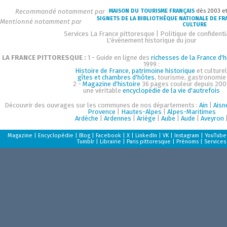
Recommandé notamment par
MAISON DU TOURISME FRANÇAIS
dès 2003 e
SIGNETS DE LA BIBLIOTHÈQUE NATIONALE DE FR
Mentionné notamment par
CULTURE
Services La France pittoresque
|
Politique de confidenti
L'événement historique du jour
LA FRANCE PITTORESQUE :
1 - Guide en ligne des
richesses de la France d'h
1999 :
Histoire de France, patrimoine historique
et culturel
gîtes et chambres d'hôtes
, tourisme, gastronomie
2 -
Magazine d'histoire
36 pages couleur depuis 200
une véritable
encyclopédie de la vie d'autrefois
Découvrir des ouvrages sur les communes de nos départements :
Ain
|
Aisn
Provence
|
Hautes-Alpes
|
Alpes-Maritimes
Ardèche
|
Ardennes
|
Ariège
|
Aube
|
Aude
|
Aveyron
Magazine
|
Encyclopédie
|
Blog
|
Facebook
|
X
|
LinkedIn
|
VK
|
Instagram
|
YouTube
Tumblr
|
Librairie
|
Paris pittoresque
|
Prénoms
|
Services