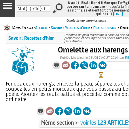
8 août 1548 : Henri II fixe que l’effig
portée sur la monnaie
> Jusqu’à la fin
les monnaies étaient fort grossièrement 
qui les (…)
[LIRE]
Omelette aux harengs saurs
Vous êtes ici :
Accueil
>
Savoir : Recettes d’hier
>
Plats poisson
> Omel
Recettes de plats d’autrefois à base de poisso
Savoir : Recettes d’hier
préparation et des ingrédients nécessaires po
plats d’antan
Omelette aux harengs
Publié / Mis à jour le
JEUDI
7 AOÛT 2014
, par
R
Fendez deux harengs, enlevez la peau, séparez les chai
coupez-les en petits morceaux que vous passez au b
poêle. Ajoutez les œufs battus et procédez comme pou
ordinaire.
Même section >
voir les
123 ARTICLE