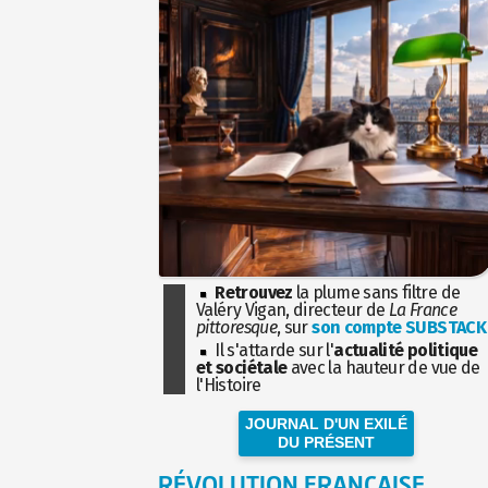
Retrouvez
la plume sans filtre de
Valéry Vigan, directeur de
La France
pittoresque
, sur
son compte SUBSTACK
Il s'attarde sur l'
actualité politique
et sociétale
avec la hauteur de vue de
l'Histoire
JOURNAL D'UN EXILÉ
DU PRÉSENT
RÉVOLUTION FRANÇAISE