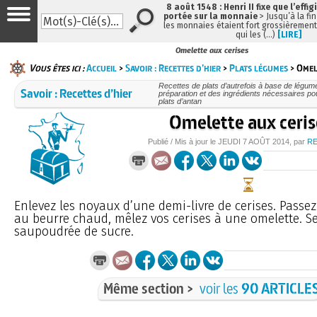
8 août 1548 : Henri II fixe que l’effig
portée sur la monnaie
> Jusqu’à la fin
les monnaies étaient fort grossièrement 
qui les (…)
[LIRE]
Omelette aux cerises
Vous êtes ici :
Accueil
>
Savoir : Recettes d’hier
>
Plats légumes
> Omel
Recettes de plats d’autrefois à base de légume
Savoir : Recettes d’hier
préparation et des ingrédients nécessaires po
plats d’antan
Omelette aux ceris
Publié / Mis à jour le
JEUDI
7 AOÛT 2014
, par
R
Enlevez les noyaux d’une demi-livre de cerises. Passez 
au beurre chaud, mêlez vos cerises à une omelette. S
saupoudrée de sucre.
Même section >
voir les
90 ARTICLE