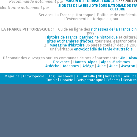
Recommandé notamment par
MAISON DU TOURISME FRANÇAIS
dès 2003 e
SIGNETS DE LA BIBLIOTHÈQUE NATIONALE DE FR
Mentionné notamment par
CULTURE
Services La France pittoresque
|
Politique de confidenti
L'événement historique du jour
LA FRANCE PITTORESQUE :
1 - Guide en ligne des
richesses de la France d'h
1999 :
Histoire de France, patrimoine historique
et culturel
gîtes et chambres d'hôtes
, tourisme, gastronomie
2 -
Magazine d'histoire
36 pages couleur depuis 200
une véritable
encyclopédie de la vie d'autrefois
Découvrir des ouvrages sur les communes de nos départements :
Ain
|
Aisn
Provence
|
Hautes-Alpes
|
Alpes-Maritimes
Ardèche
|
Ardennes
|
Ariège
|
Aube
|
Aude
|
Aveyron
Magazine
|
Encyclopédie
|
Blog
|
Facebook
|
X
|
LinkedIn
|
VK
|
Instagram
|
YouTube
Tumblr
|
Librairie
|
Paris pittoresque
|
Prénoms
|
Services