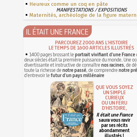
Heureux comme un coq en pâte
MANIFESTATIONS / EXPOSITIONS
Maternités, archéologie de la figure matern
IL ÉTAIT UNE FRANCE
PARCOUREZ 2000 ANS L'HISTOIRE
LE TEMPS DE 1600 ARTICLES ILLUSTRÉS
1400 pages brossant le
portrait vivifiant d'une France
deux siècles était la première puissance du monde. Une oc
divertissante et instructive de connaître
nos racines
, de dé
toute la richesse de
notre passé
, de comprendre
notre pr
d'entrevoir le
futur d'un pays millénaire
QUE VOUS SOYEZ
UN SIMPLE
CURIEUX
OU UN FÉRU
D'HISTOIRE,
Il était une France
saura vous ravir
par ses récits
abondamment
illustrés !