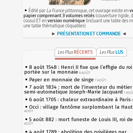
Édité par
La France pittoresque
, cet ouvrage existe en
v
papier comprenant 3 volumes reliés
(couverture rigide, d
cousu) ET en
version numérique
(incluant une table des m
une table thématique cliquables)
►
PRÉSENTATION ET COMMANDE
◄
Les Plus
RÉCENTS
Les Plus
LUS
8 août 1548 : Henri II fixe que l’effigie du ro
portée sur la monnaie
8 AOÛT
Payer en monnaie de singe
7 AOÛT
7 août 1834 : mort de l'inventeur du métier 
semi-automatique Joseph-Marie Jacquard
7 AO
6 août 1705 : chaleur extraordinaire à Paris
Occi : village fantôme surplombant la Hau
AOÛT
5 août 882 : mort funeste de Louis III, roi d
AOÛT
4 août 1789 : abolition des privilèges par