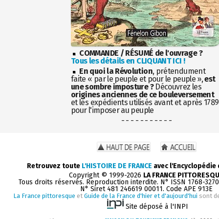
COMMANDE / RÉSUMÉ de l'ouvrage ?
Tous les détails en CLIQUANT ICI !
En quoi la Révolution
, prétendument
faite « par le peuple et pour le peuple »,
est
une sombre imposture ?
Découvrez les
origines anciennes de ce bouleversement
et les expédients utilisés avant et après 1789
pour l'imposer au peuple
- - - - - - - - - - -
Retrouvez toute
L'HISTOIRE DE FRANCE
avec l'Encyclopédie
Copyright © 1999-2026
LA FRANCE PITTORESQ
Tous droits réservés. Reproduction interdite. N° ISSN 1768-327
N° Siret 481 246619 00011. Code APE 913E
La France pittoresque
et
Guide de la France d'hier et d'aujourd'hui
sont d
Site déposé à l'INPI