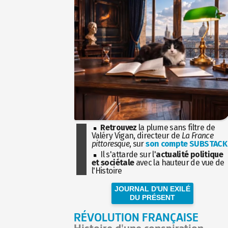
Retrouvez
la plume sans filtre de
Valéry Vigan, directeur de
La France
pittoresque
, sur
son compte SUBSTACK
Il s'attarde sur l'
actualité politique
et sociétale
avec la hauteur de vue de
l'Histoire
JOURNAL D'UN EXILÉ
DU PRÉSENT
RÉVOLUTION FRANÇAISE