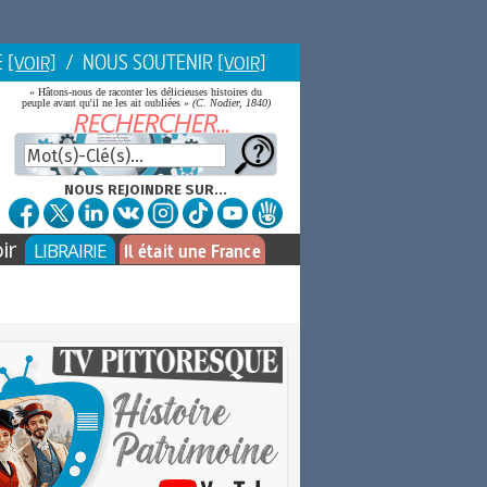
E
/ NOUS SOUTENIR
[VOIR]
[VOIR]
« Hâtons-nous de raconter les délicieuses histoires du
peuple avant qu'il ne les ait oubliées »
(C. Nodier, 1840)
NOUS REJOINDRE SUR...
ir
LIBRAIRIE
Il était une France