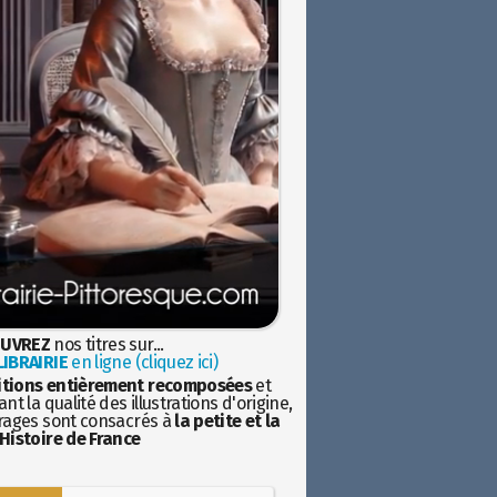
UVREZ
nos titres sur...
IBRAIRIE
en ligne (cliquez ici)
itions entièrement recomposées
et
nt la qualité des illustrations d'origine,
rages sont consacrés à
la petite et la
Histoire de France