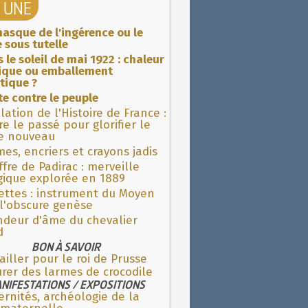
A UNE
asque de l'ingérence ou le
 sous tutelle
 le soleil de mai 1922 : chaleur
rique ou emballement
tique ?
ite contre le peuple
lation de l'Histoire de France :
re le passé pour glorifier le
 nouveau
es, encriers et crayons jadis
fre de Padirac : merveille
gique explorée en 1889
ettes : instrument du Moyen
l'obscure genèse
ndeur d'âme du chevalier
d
BON À SAVOIR
ailler pour le roi de Prusse
rer des larmes de crocodile
NIFESTATIONS / EXPOSITIONS
rnités, archéologie de la