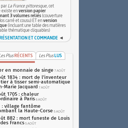
 par
La France pittoresque
, cet
 existe en
version papier
ant 3 volumes reliés
(couverture
dos carré et cousu) ET en
version
que
(incluant une table des matières
table thématique cliquables)
RÉSENTATION ET COMMANDE
◄
Les Plus
RÉCENTS
Les Plus
LUS
er en monnaie de singe
7 AOÛT
oût 1834 : mort de l'inventeur
tier à tisser semi-automatique
h-Marie Jacquard
7 AOÛT
oût 1705 : chaleur
rdinaire à Paris
6 AOÛT
 : village fantôme
ombant la Haute-Corse
5 AOÛT
oût 882 : mort funeste de Louis
oi des Francs
5 AOÛT