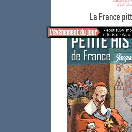
Saisissez v
pour vo