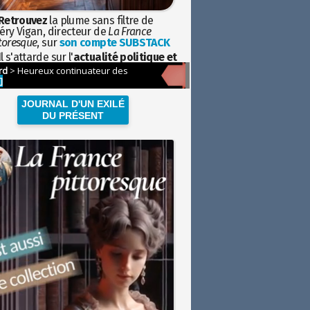
Retrouvez
la plume sans filtre de
éry Vigan, directeur de
La France
toresque
, sur
son compte SUBSTACK
l s'attarde sur l'
actualité politique et
ciétale
avec la hauteur de vue de
istoire
JOURNAL D'UN EXILÉ
DU PRÉSENT