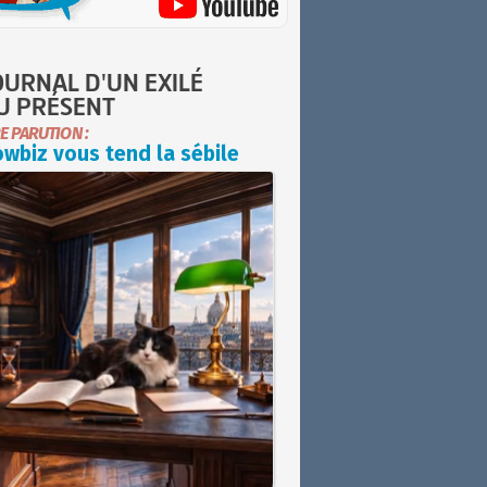
OURNAL D'UN EXILÉ
U PRÉSENT
E PARUTION :
wbiz vous tend la sébile