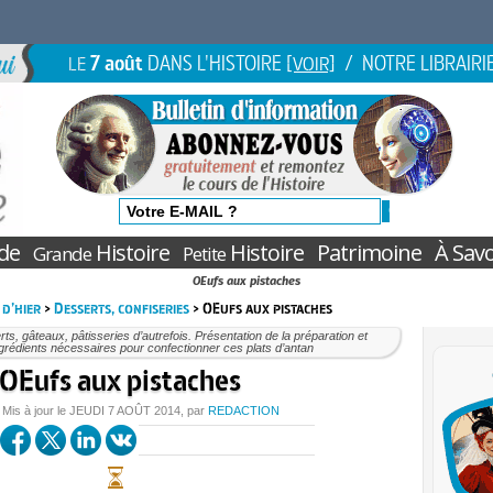
7 août
DANS L'HISTOIRE
/ NOTRE LIBRAIRI
LE
[VOIR]
de
Histoire
Histoire
Patrimoine
À Savo
Grande
Petite
OEufs aux pistaches
 d’hier
>
Desserts, confiseries
> OEufs aux pistaches
ts, gâteaux, pâtisseries d’autrefois. Présentation de la préparation et
grédients nécessaires pour confectionner ces plats d’antan
OEufs aux pistaches
 Mis à jour le
JEUDI
7 AOÛT 2014
, par
REDACTION