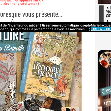
otre mail, et
appuyez sur OK
us
abonner gratuitement
Val
pit
I
so
l'H