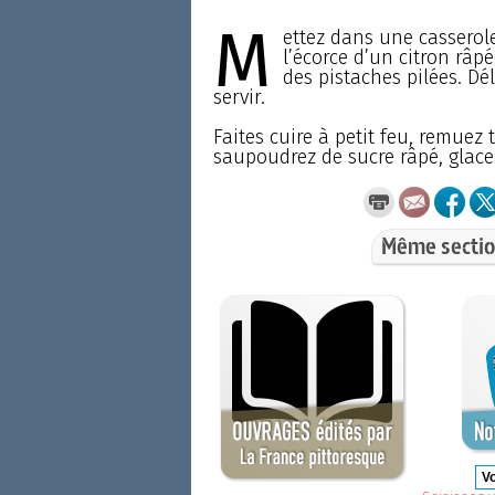
M
ettez dans une casserole
l’écorce d’un citron râp
des pistaches pilées. Dé
servir.
Faites cuire à petit feu, remuez 
saupoudrez de sucre râpé, glace
Même sectio