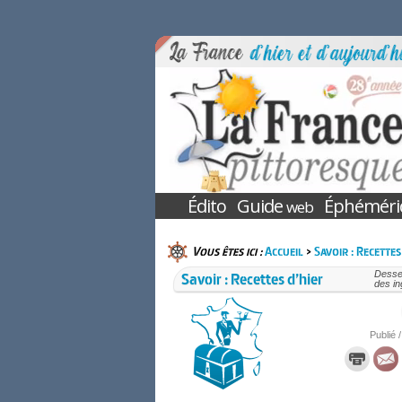
Édito
Guide
Éphéméri
web
Vous êtes ici :
Accueil
>
Savoir : Recettes
Savoir : Recettes d’hier
Desser
des in
Publié /