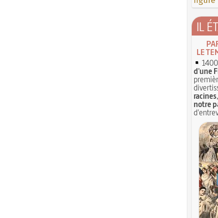
figure
IL É
PA
LE TE
1400 
d'une F
premièr
divertis
racines
notre p
d'entrev