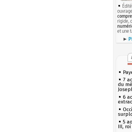
Édité
ouvrage
compren
rigide, 
numéri
et une 
►
P
Pay
7 a
du mé
Josep
6 a
extrao
Occi
surpl
5 a
III, r