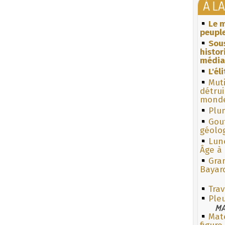
À L
Le m
peuple
Sous
histo
média
L'él
Muti
détrui
monde
Plum
Gouf
géolo
Lun
Âge à 
Gra
Bayar
Trav
Pleu
MA
Mate