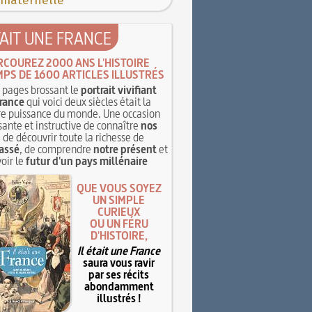
 maternelle
TAIT UNE FRANCE
RCOUREZ 2000 ANS L'HISTOIRE
MPS DE 1600 ARTICLES ILLUSTRÉS
pages brossant le
portrait vivifiant
rance
qui voici deux siècles était la
e puissance du monde. Une occasion
sante et instructive de connaître
nos
, de découvrir toute la richesse de
assé
, de comprendre
notre présent
et
oir le
futur d'un pays millénaire
QUE VOUS SOYEZ
UN SIMPLE
CURIEUX
OU UN FÉRU
D'HISTOIRE,
Il était une France
saura vous ravir
par ses récits
abondamment
illustrés !