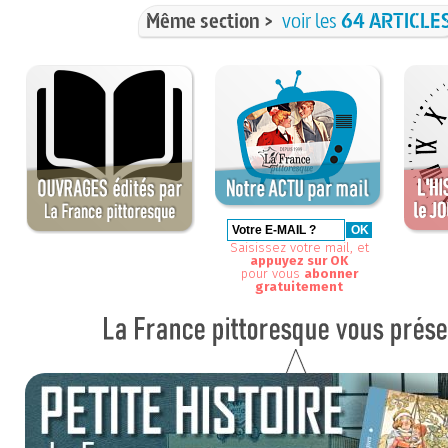
Même section >
voir les
64 ARTICLE
Saisissez votre mail, et
appuyez sur OK
pour vous
abonner
gratuitement