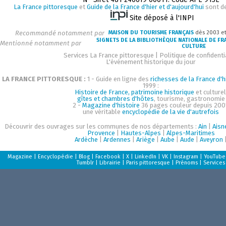
La France pittoresque
et
Guide de la France d'hier et d'aujourd'hui
sont d
Site déposé à l'INPI
Recommandé notamment par
MAISON DU TOURISME FRANÇAIS
dès 2003 e
SIGNETS DE LA BIBLIOTHÈQUE NATIONALE DE FR
Mentionné notamment par
CULTURE
Services La France pittoresque
|
Politique de confidenti
L'événement historique du jour
LA FRANCE PITTORESQUE :
1 - Guide en ligne des
richesses de la France d'h
1999 :
Histoire de France, patrimoine historique
et culturel
gîtes et chambres d'hôtes
, tourisme, gastronomie
2 -
Magazine d'histoire
36 pages couleur depuis 200
une véritable
encyclopédie de la vie d'autrefois
Découvrir des ouvrages sur les communes de nos départements :
Ain
|
Aisn
Provence
|
Hautes-Alpes
|
Alpes-Maritimes
Ardèche
|
Ardennes
|
Ariège
|
Aube
|
Aude
|
Aveyron
Magazine
|
Encyclopédie
|
Blog
|
Facebook
|
X
|
LinkedIn
|
VK
|
Instagram
|
YouTube
Tumblr
|
Librairie
|
Paris pittoresque
|
Prénoms
|
Services