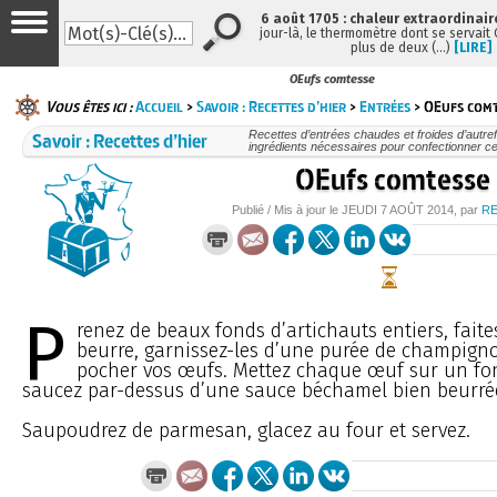
6 août 1705 : chaleur extraordinair
jour-là, le thermomètre dont se servait
plus de deux (…)
[LIRE]
OEufs comtesse
Vous êtes ici :
Accueil
>
Savoir : Recettes d’hier
>
Entrées
> OEufs comt
Savoir : Recettes d’hier
Recettes d’entrées chaudes et froides d’autref
ingrédients nécessaires pour confectionner ce
OEufs comtesse
Publié / Mis à jour le
JEUDI
7 AOÛT 2014
, par
R
P
renez de beaux fonds d’artichauts entiers, faite
beurre, garnissez-les d’une purée de champigno
pocher vos œufs. Mettez chaque œuf sur un fon
saucez par-dessus d’une sauce béchamel bien beurrée 
Saupoudrez de parmesan, glacez au four et servez.