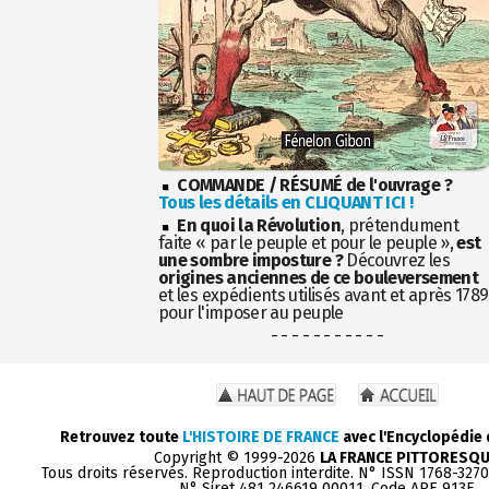
COMMANDE / RÉSUMÉ de l'ouvrage ?
Tous les détails en CLIQUANT ICI !
En quoi la Révolution
, prétendument
faite « par le peuple et pour le peuple »,
est
une sombre imposture ?
Découvrez les
origines anciennes de ce bouleversement
et les expédients utilisés avant et après 1789
pour l'imposer au peuple
- - - - - - - - - - -
Retrouvez toute
L'HISTOIRE DE FRANCE
avec l'Encyclopédie
Copyright © 1999-2026
LA FRANCE PITTORESQ
Tous droits réservés. Reproduction interdite. N° ISSN 1768-327
N° Siret 481 246619 00011. Code APE 913E