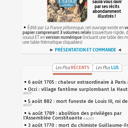
saura vous ravir
par ses récits
abondamment
illustrés !
Édité par
La France pittoresque
, cet ouvrage existe en
v
papier comprenant 3 volumes reliés
(couverture rigide, d
cousu) ET en
version numérique
(incluant une table des m
une table thématique cliquables)
►
PRÉSENTATION ET COMMANDE
◄
Les Plus
RÉCENTS
Les Plus
LUS
6 août 1705 : chaleur extraordinaire à Paris
Occi : village fantôme surplombant la Hau
AOÛT
5 août 882 : mort funeste de Louis III, roi d
AOÛT
4 août 1789 : abolition des privilèges par
l'Assemblée Constituante
4 AOÛT
3 août 1770 : mort du chimiste Guillaume-F