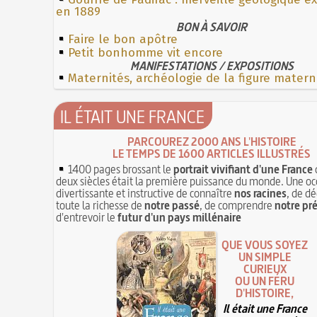
en 1889
BON À SAVOIR
Faire le bon apôtre
Petit bonhomme vit encore
MANIFESTATIONS / EXPOSITIONS
Maternités, archéologie de la figure matern
IL ÉTAIT UNE FRANCE
PARCOUREZ 2000 ANS L'HISTOIRE
LE TEMPS DE 1600 ARTICLES ILLUSTRÉS
1400 pages brossant le
portrait vivifiant d'une France
deux siècles était la première puissance du monde. Une oc
divertissante et instructive de connaître
nos racines
, de dé
toute la richesse de
notre passé
, de comprendre
notre pr
d'entrevoir le
futur d'un pays millénaire
QUE VOUS SOYEZ
UN SIMPLE
CURIEUX
OU UN FÉRU
D'HISTOIRE,
Il était une France