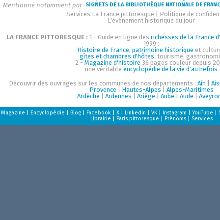
Mentionné notamment par
SIGNETS DE LA BIBLIOTHÈQUE NATIONALE DE FRAN
Services La France pittoresque
|
Politique de confident
L'événement historique du jour
LA FRANCE PITTORESQUE :
1 - Guide en ligne des
richesses de la France d'
1999 :
Histoire de France, patrimoine historique
et cultur
gîtes et chambres d'hôtes
, tourisme, gastronom
2 -
Magazine d'histoire
36 pages couleur depuis 20
une véritable
encyclopédie de la vie d'autrefois
Découvrir des ouvrages sur les communes de nos départements :
Ain
|
Ai
Provence
|
Hautes-Alpes
|
Alpes-Maritimes
Ardèche
|
Ardennes
|
Ariège
|
Aube
|
Aude
|
Aveyro
Magazine
|
Encyclopédie
|
Blog
|
Facebook
|
X
|
LinkedIn
|
VK
|
Instagram
|
YouTube
|
Librairie
|
Paris pittoresque
|
Prénoms
|
Services