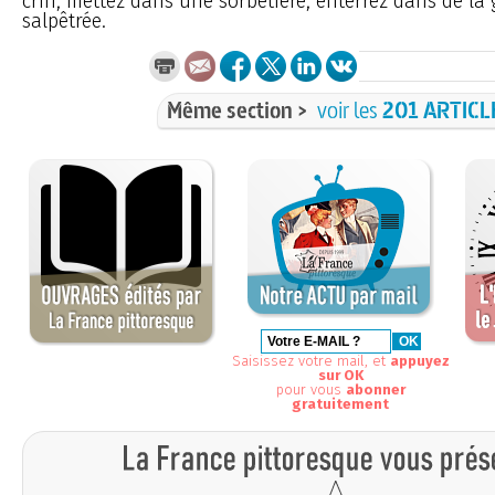
crin, mettez dans une sorbetière, enterrez dans de la g
salpêtrée.
Même section >
voir les
201 ARTICL
Saisissez votre mail, et
appuyez
sur OK
pour vous
abonner
gratuitement