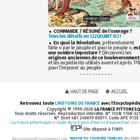
COMMANDE / RÉSUMÉ de l'ouvrage ?
Tous les détails en CLIQUANT ICI !
En quoi la Révolution
, prétendument
faite « par le peuple et pour le peuple »,
es
une sombre imposture ?
Découvrez les
origines anciennes de ce bouleversement
et les expédients utilisés avant et après 17
pour l'imposer au peuple
- - - - - - - - - - -
Retrouvez toute
L'HISTOIRE DE FRANCE
avec l'Encyclopédi
Copyright © 1999-2026
LA FRANCE PITTORES
Tous droits réservés. Reproduction interdite. N° ISSN 1768-32
N° Siret 481 246619 00011. Code APE 913E
La France pittoresque
et
Guide de la France d'hier et d'aujourd'hui
sont 
Site déposé à l'INPI
Recommandé notamment par
MAISON DU TOURISME FRANÇAIS
dès 2003