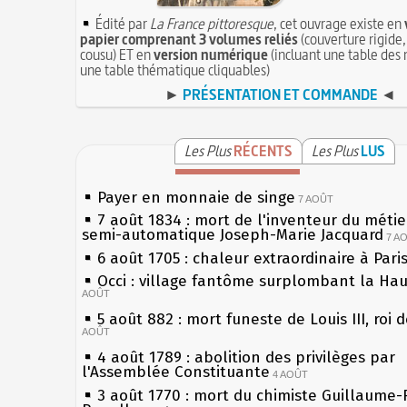
Édité par
La France pittoresque
, cet ouvrage existe en
papier comprenant 3 volumes reliés
(couverture rigide,
cousu) ET en
version numérique
(incluant une table des 
une table thématique cliquables)
►
PRÉSENTATION ET COMMANDE
◄
Les Plus
RÉCENTS
Les Plus
LUS
Payer en monnaie de singe
7 AOÛT
7 août 1834 : mort de l'inventeur du métier
semi-automatique Joseph-Marie Jacquard
7 A
6 août 1705 : chaleur extraordinaire à Pari
Occi : village fantôme surplombant la Ha
AOÛT
5 août 882 : mort funeste de Louis III, roi 
AOÛT
4 août 1789 : abolition des privilèges par
l'Assemblée Constituante
4 AOÛT
3 août 1770 : mort du chimiste Guillaume-