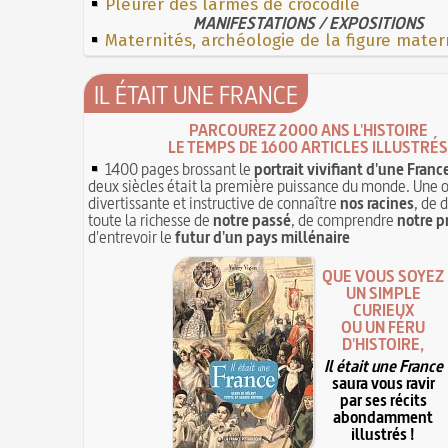
Pleurer des larmes de crocodile
MANIFESTATIONS / EXPOSITIONS
Maternités, archéologie de la figure mater
IL ÉTAIT UNE FRANCE
PARCOUREZ 2000 ANS L'HISTOIRE
LE TEMPS DE 1600 ARTICLES ILLUSTRÉS
1400 pages brossant le
portrait vivifiant d'une Franc
deux siècles était la première puissance du monde. Une 
divertissante et instructive de connaître
nos racines
, de 
toute la richesse de
notre passé
, de comprendre
notre p
d'entrevoir le
futur d'un pays millénaire
QUE VOUS SOYEZ
UN SIMPLE
CURIEUX
OU UN FÉRU
D'HISTOIRE,
Il était une France
saura vous ravir
par ses récits
abondamment
illustrés !