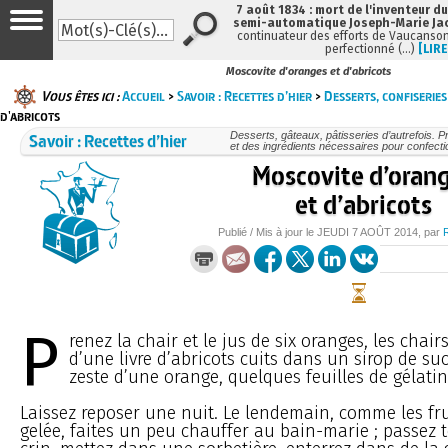
7 août 1834 : mort de l'inventeur du
semi-automatique Joseph-Marie Ja
continuateur des efforts de Vaucanson
perfectionné (…)
[LIRE
Moscovite d'oranges et d'abricots
Vous êtes ici :
Accueil
>
Savoir : Recettes d’hier
>
Desserts, confiseries
d'abricots
Savoir : Recettes d’hier
Desserts, gâteaux, pâtisseries d’autrefois. P
et des ingrédients nécessaires pour confecti
Moscovite d’oran
et d’abricots
Publié / Mis à jour le
JEUDI
7 AOÛT 2014
, par
P
renez la chair et le jus de six oranges, les chai
d’une livre d’abricots cuits dans un sirop de suc
zeste d’une orange, quelques feuilles de gélati
Laissez reposer une nuit. Le lendemain, comme les fru
gelée, faites un peu chauffer au bain-marie ; passez 