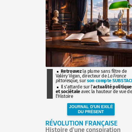
Retrouvez
la plume sans filtre de
Valéry Vigan, directeur de
La France
pittoresque
, sur
son compte SUBSTAC
Il s'attarde sur l'
actualité politique
et sociétale
avec la hauteur de vue d
l'Histoire
JOURNAL D'UN EXILÉ
DU PRÉSENT
RÉVOLUTION FRANÇAISE
Histoire d'une conspiration