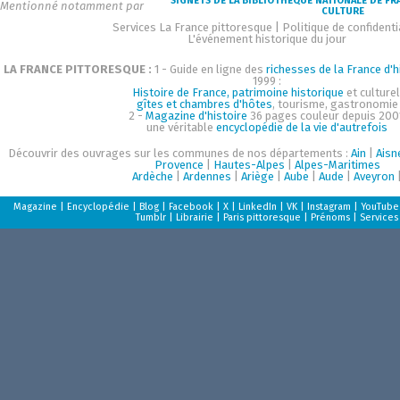
SIGNETS DE LA BIBLIOTHÈQUE NATIONALE DE FR
Mentionné notamment par
CULTURE
Services La France pittoresque
|
Politique de confidenti
L'événement historique du jour
LA FRANCE PITTORESQUE :
1 - Guide en ligne des
richesses de la France d'h
1999 :
Histoire de France, patrimoine historique
et culturel
gîtes et chambres d'hôtes
, tourisme, gastronomie
2 -
Magazine d'histoire
36 pages couleur depuis 200
une véritable
encyclopédie de la vie d'autrefois
Découvrir des ouvrages sur les communes de nos départements :
Ain
|
Aisn
Provence
|
Hautes-Alpes
|
Alpes-Maritimes
Ardèche
|
Ardennes
|
Ariège
|
Aube
|
Aude
|
Aveyron
Magazine
|
Encyclopédie
|
Blog
|
Facebook
|
X
|
LinkedIn
|
VK
|
Instagram
|
YouTube
Tumblr
|
Librairie
|
Paris pittoresque
|
Prénoms
|
Services