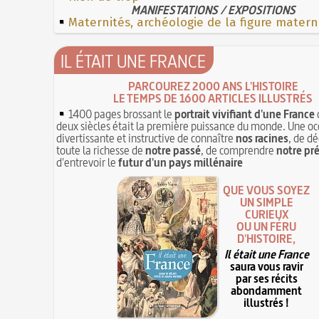
MANIFESTATIONS / EXPOSITIONS
Maternités, archéologie de la figure matern
IL ÉTAIT UNE FRANCE
PARCOUREZ 2000 ANS L'HISTOIRE
LE TEMPS DE 1600 ARTICLES ILLUSTRÉS
1400 pages brossant le
portrait vivifiant d'une France
deux siècles était la première puissance du monde. Une oc
divertissante et instructive de connaître
nos racines
, de dé
toute la richesse de
notre passé
, de comprendre
notre pr
d'entrevoir le
futur d'un pays millénaire
QUE VOUS SOYEZ
UN SIMPLE
CURIEUX
OU UN FÉRU
D'HISTOIRE,
Il était une France
saura vous ravir
par ses récits
abondamment
illustrés !