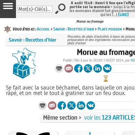
8 août 1548 : Henri II fixe que l’effig
portée sur la monnaie
> Jusqu’à la fin
les monnaies étaient fort grossièrement 
qui les (…)
[LIRE]
Morue au fromage
Vous êtes ici :
Accueil
>
Savoir : Recettes d’hier
>
Plats poisson
> Moru
Recettes de plats d’autrefois à base de poisso
Savoir : Recettes d’hier
préparation et des ingrédients nécessaires po
plats d’antan
Morue au fromag
Publié / Mis à jour le
JEUDI
7 AOÛT 2014
, par
R
Se fait avec la sauce béchamel, dans laquelle on aj
râpé, et on met le tout à gratiner sur un feu doux.
Même section >
voir les
123 ARTICLE