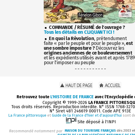
COMMANDE / RÉSUMÉ de l'ouvrage ?
Tous les détails en CLIQUANT ICI !
En quoi la Révolution
, prétendument
faite « par le peuple et pour le peuple »,
est
une sombre imposture ?
Découvrez les
origines anciennes de ce bouleversement
et les expédients utilisés avant et après 1789
pour l'imposer au peuple
- - - - - - - - - - -
Retrouvez toute
L'HISTOIRE DE FRANCE
avec l'Encyclopédie
Copyright © 1999-2026
LA FRANCE PITTORESQ
Tous droits réservés. Reproduction interdite. N° ISSN 1768-327
N° Siret 481 246619 00011. Code APE 913E
La France pittoresque
et
Guide de la France d'hier et d'aujourd'hui
sont d
Site déposé à l'INPI
Recommandé notamment par
MAISON DU TOURISME FRANÇAIS
dès 2003 e