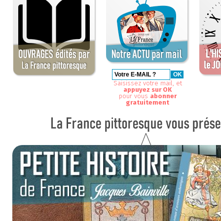
Saisissez votre mail, et
appuyez sur OK
pour vous
abonner
gratuitement