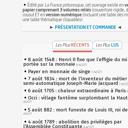
Édité par
La France pittoresque
, cet ouvrage existe en
v
papier comprenant 3 volumes reliés
(couverture rigide, d
cousu) ET en
version numérique
(incluant une table des m
une table thématique cliquables)
►
PRÉSENTATION ET COMMANDE
◄
Les Plus
RÉCENTS
Les Plus
LUS
8 août 1548 : Henri II fixe que l’effigie du ro
portée sur la monnaie
8 AOÛT
Payer en monnaie de singe
7 AOÛT
7 août 1834 : mort de l'inventeur du métier 
semi-automatique Joseph-Marie Jacquard
7 AO
6 août 1705 : chaleur extraordinaire à Paris
Occi : village fantôme surplombant la Hau
AOÛT
5 août 882 : mort funeste de Louis III, roi d
AOÛT
4 août 1789 : abolition des privilèges par
l'Assemblée Constituante
4 AOÛT