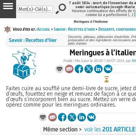
7 août 1834 : mort de l'inventeur du 
semi-automatique Joseph-Marie
Heureux continuateur des efforts de V
comme lui a perfectionné (…)
Meringues à l'italienne
Vous êtes ici :
Accueil
>
Savoir : Recettes d’hier
>
Desserts, confiseries
Desserts, gâteaux, pâtisseries d’autrefois. Pré
Savoir : Recettes d’hier
préparation et des ingrédients nécessaires po
plats d’antan
Meringues à l’italie
Publié / Mis à jour le
JEUDI
7 AOÛT 2014
, par
R
Faites cuire au soufflé une demi-livre de sucre, jetez 
d’œufs, fouettez en neige et remuez de façon à ce que
d’œufs s’incorporent bien au sucre. Mettez un verre 
opérez comme pour les meringues ordinaires.
Même section >
voir les
201 ARTICLE