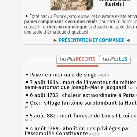
illustrés !
Édité par
La France pittoresque
, cet ouvrage existe en
v
papier comprenant 3 volumes reliés
(couverture rigide, d
cousu) ET en
version numérique
(incluant une table des m
une table thématique cliquables)
►
PRÉSENTATION ET COMMANDE
◄
Les Plus
RÉCENTS
Les Plus
LUS
Payer en monnaie de singe
7 AOÛT
7 août 1834 : mort de l'inventeur du métier 
semi-automatique Joseph-Marie Jacquard
7 AO
6 août 1705 : chaleur extraordinaire à Paris
Occi : village fantôme surplombant la Hau
AOÛT
5 août 882 : mort funeste de Louis III, roi d
AOÛT
4 août 1789 : abolition des privilèges par
l'Assemblée Constituante
4 AOÛT