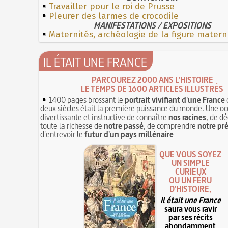
Travailler pour le roi de Prusse
Pleurer des larmes de crocodile
MANIFESTATIONS / EXPOSITIONS
Maternités, archéologie de la figure matern
IL ÉTAIT UNE FRANCE
PARCOUREZ 2000 ANS L'HISTOIRE
LE TEMPS DE 1600 ARTICLES ILLUSTRÉS
1400 pages brossant le
portrait vivifiant d'une France
deux siècles était la première puissance du monde. Une oc
divertissante et instructive de connaître
nos racines
, de dé
toute la richesse de
notre passé
, de comprendre
notre pr
d'entrevoir le
futur d'un pays millénaire
QUE VOUS SOYEZ
UN SIMPLE
CURIEUX
OU UN FÉRU
D'HISTOIRE,
Il était une France
saura vous ravir
par ses récits
abondamment