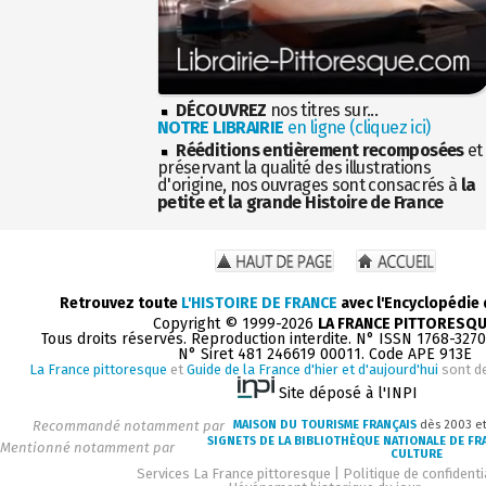
DÉCOUVREZ
nos titres sur...
NOTRE LIBRAIRIE
en ligne (cliquez ici)
Rééditions entièrement recomposées
et
préservant la qualité des illustrations
d'origine, nos ouvrages sont consacrés à
la
petite et la grande Histoire de France
Retrouvez toute
L'HISTOIRE DE FRANCE
avec l'Encyclopédie
Copyright © 1999-2026
LA FRANCE PITTORESQ
Tous droits réservés. Reproduction interdite. N° ISSN 1768-327
N° Siret 481 246619 00011. Code APE 913E
La France pittoresque
et
Guide de la France d'hier et d'aujourd'hui
sont d
Site déposé à l'INPI
Recommandé notamment par
MAISON DU TOURISME FRANÇAIS
dès 2003 e
SIGNETS DE LA BIBLIOTHÈQUE NATIONALE DE FR
Mentionné notamment par
CULTURE
Services La France pittoresque
|
Politique de confidenti