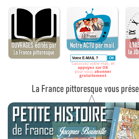
Saisissez votre mail, et
appuyez sur OK
pour vous
abonner
gratuitement