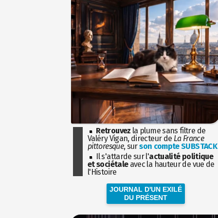
Retrouvez
la plume sans filtre de
Valéry Vigan, directeur de
La France
pittoresque
, sur
son compte SUBSTACK
Il s'attarde sur l'
actualité politique
et sociétale
avec la hauteur de vue de
l'Histoire
JOURNAL D'UN EXILÉ
DU PRÉSENT