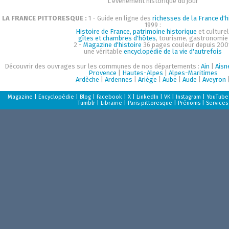
L'événement historique du jour
LA FRANCE PITTORESQUE :
1 - Guide en ligne des
richesses de la France d'h
1999 :
Histoire de France, patrimoine historique
et culturel
gîtes et chambres d'hôtes
, tourisme, gastronomie
2 -
Magazine d'histoire
36 pages couleur depuis 200
une véritable
encyclopédie de la vie d'autrefois
Découvrir des ouvrages sur les communes de nos départements :
Ain
|
Aisn
Provence
|
Hautes-Alpes
|
Alpes-Maritimes
Ardèche
|
Ardennes
|
Ariège
|
Aube
|
Aude
|
Aveyron
Magazine
|
Encyclopédie
|
Blog
|
Facebook
|
X
|
LinkedIn
|
VK
|
Instagram
|
YouTube
Tumblr
|
Librairie
|
Paris pittoresque
|
Prénoms
|
Services