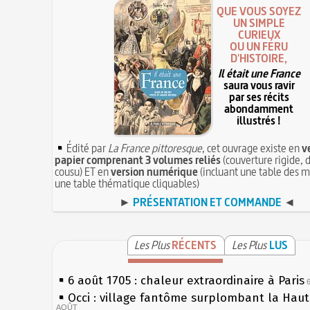
QUE VOUS SOYEZ
UN SIMPLE
CURIEUX
OU UN FÉRU
D'HISTOIRE,
Il était une France
saura vous ravir
par ses récits
abondamment
illustrés !
Édité par
La France pittoresque
, cet ouvrage existe en
v
papier comprenant 3 volumes reliés
(couverture rigide, d
cousu) ET en
version numérique
(incluant une table des m
une table thématique cliquables)
►
PRÉSENTATION ET COMMANDE
◄
Les Plus
RÉCENTS
Les Plus
LUS
6 août 1705 : chaleur extraordinaire à Paris
Occi : village fantôme surplombant la Hau