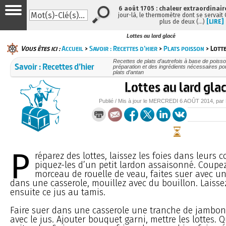
6 août 1705 : chaleur extraordinair
jour-là, le thermomètre dont se servait
plus de deux (…)
[LIRE]
Lottes au lard glacé
Vous êtes ici :
Accueil
>
Savoir : Recettes d’hier
>
Plats poisson
> Lotte
Recettes de plats d’autrefois à base de poisso
Savoir : Recettes d’hier
préparation et des ingrédients nécessaires po
plats d’antan
Lottes au lard gla
Publié / Mis à jour le
MERCREDI
6 AOÛT 2014
, par
P
réparez des lottes, laissez les foies dans leurs c
piquez-les d’un petit lardon assaisonné. Coupe
morceau de rouelle de veau, faites suer avec u
dans une casserole, mouillez avec du bouillon. Laisse
ensuite ce jus au tamis.
Faire suer dans une casserole une tranche de jambon,
avec le jus. Ajouter bouquet garni, mettre les lottes. 