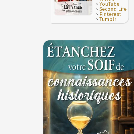
>
YouTube
>
Second Life
>
Pinterest
>
Tumblr