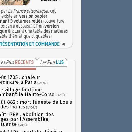
 par
La France pittoresque
, cet
 existe en
version papier
ant 3 volumes reliés
(couverture
dos carré et cousu) ET en
version
que
(incluant une table des matières
table thématique cliquables)
RÉSENTATION ET COMMANDE
◄
Les Plus
RÉCENTS
Les Plus
LUS
oût 1705 : chaleur
rdinaire à Paris
6 AOÛT
 : village fantôme
ombant la Haute-Corse
5 AOÛT
oût 882 : mort funeste de Louis
oi des Francs
5 AOÛT
oût 1789 : abolition des
lèges par l'Assemblée
ituante
4 AOÛT
oût 1770 : mort du chimiste