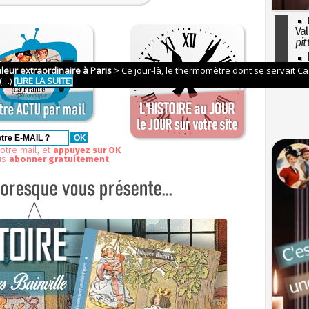
Val
pit
I
so
l'H
otre mail, et
appuyez sur OK
us
abonner gratuitement