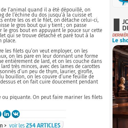
de l’animal quand il a été dépouillé, on
g de l’échine du dos jusqu’à la cuisse et
s entre les os et le filet, on détache celui-ci,
J
sse le gros bout qui y tient ; on passe
D
r le gros bout en appuyant le pouce sur cette
ilet qui se trouve détaché et paré tout à la
DERNIÈR
Le sho
n place.
 les filets qu’on veut employer, on les
aux, on les pare en leur donnant une forme
ue entièrement de lard, et on les couche dans
lard très minces, avec des lames de carottes
sonnés d’un peu de thym, laurier, girofle,
du bouillon, on les couvre d’une feuille de
-dessus et on fait cuire doucement pendant
ou piquante. On peut faire mariner les filets
n >
voir les
254 ARTICLES