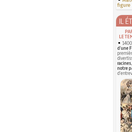
Mate
figure
IL É
PA
LE TE
1400 
d'une F
premièr
divertis
racines
notre p
d'entrev