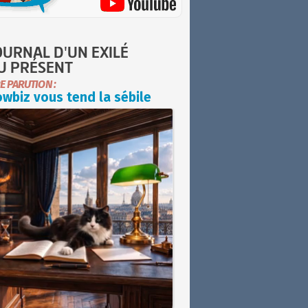
OURNAL D'UN EXILÉ
U PRÉSENT
E PARUTION :
wbiz vous tend la sébile