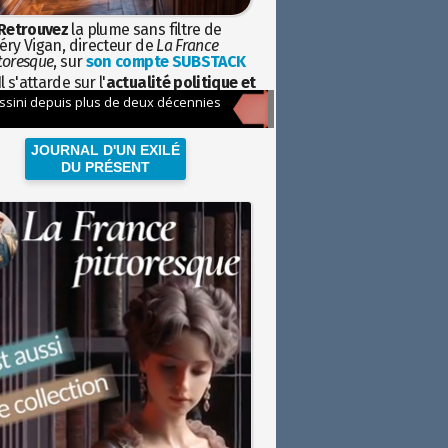
Retrouvez
la plume sans filtre de
éry Vigan, directeur de
La France
toresque
, sur
son compte SUBSTACK
l s'attarde sur l'
actualité politique et
ciétale
avec la hauteur de vue de
istoire
JOURNAL D'UN EXILÉ
DU PRÉSENT