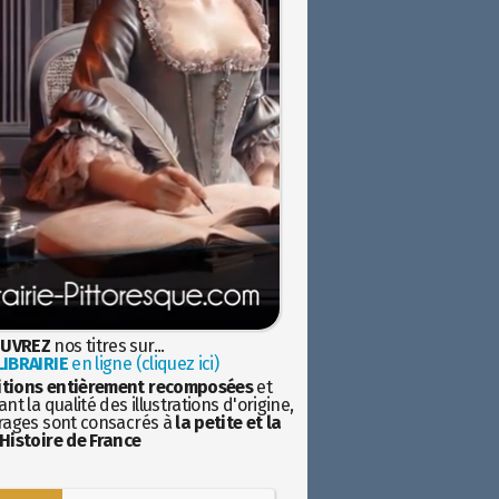
UVREZ
nos titres sur...
IBRAIRIE
en ligne (cliquez ici)
itions entièrement recomposées
et
nt la qualité des illustrations d'origine,
rages sont consacrés à
la petite et la
Histoire de France