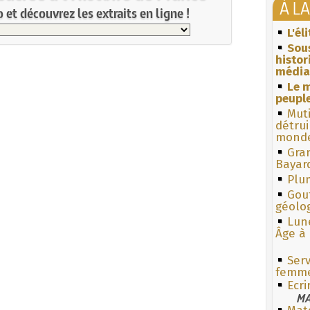
À L
et découvrez les extraits en ligne !
L'él
Sous
histo
média
Le m
peuple
Muti
détrui
monde
Gra
Bayar
Plum
Gouf
géolo
Lun
Âge à 
Ser
femme
Ecr
MA