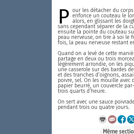
P
our les détacher du corps 
enfonce un couteau le lon
alors, en glissant les doigt
sans cependant séparer de la cui
ensuite la pointe du couteau su
peau nerveuse, on tire à soi le f
fois, la peau nerveuse restant e
Quand on a levé de cette manière
partage en deux ou trois morce
légèrement arrondie, on les piq
une casserole sur des bardes de 
et des tranches d’oignons, assai
poivre, sel. On les mouille avec 
papier beurré, un couvercle par
trois quarts d’heure.
On sert avec une sauce poivrade 
pendant trois ou quatre jours.
Même sectio