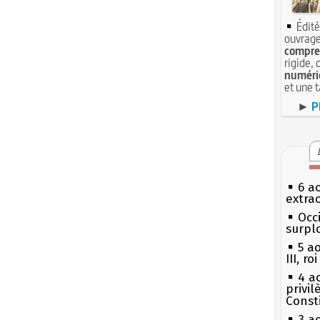
Édité
ouvrage
compren
rigide, 
numéri
et une 
►
P
6 a
extrao
Occi
surpl
5 a
III, r
4 a
privi
Const
3 a