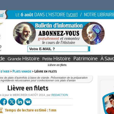
6 août
DANS L'HISTOIRE
/ NOTRE LIBRAIRI
LE
[VOIR]
de
Histoire
Histoire
Patrimoine
À Savo
Grande
Petite
Lièvre en filets
 d’hier
>
Plats viande
> Lièvre en filets
es de plats d’autrefois à base de viande. Présentation de la préparation
 ingrédients nécessaires pour confectionner ces plats d’antan
Lièvre en filets
is à jour le
MERCREDI
6 AOÛT 2014
, par
REDACTION
Temps de lecture estimé : 1 mn