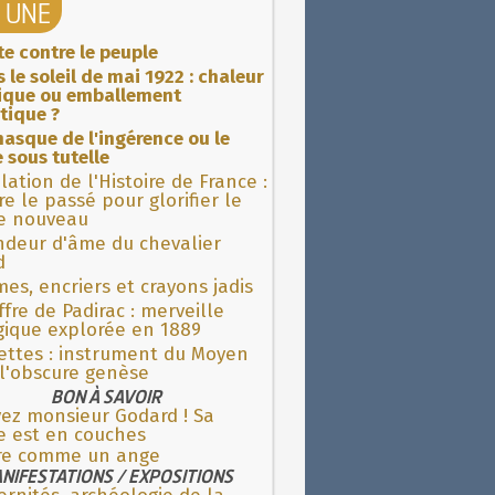
A UNE
ite contre le peuple
 le soleil de mai 1922 : chaleur
rique ou emballement
tique ?
asque de l'ingérence ou le
 sous tutelle
lation de l'Histoire de France :
re le passé pour glorifier le
 nouveau
ndeur d'âme du chevalier
d
es, encriers et crayons jadis
fre de Padirac : merveille
gique explorée en 1889
ettes : instrument du Moyen
l'obscure genèse
BON À SAVOIR
vez monsieur Godard ! Sa
 est en couches
ire comme un ange
NIFESTATIONS / EXPOSITIONS