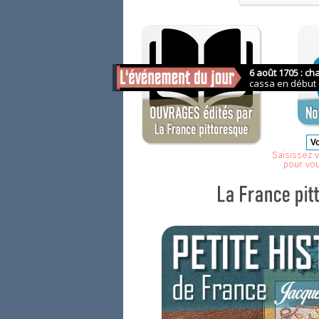
Saisissez v
pour vo