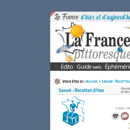
Édito
Guide
Éphéméri
web
Vous êtes ici :
Accueil
>
Savoir : Recettes
Savoir : Recettes d’hier
Recett
et des
Publié / M