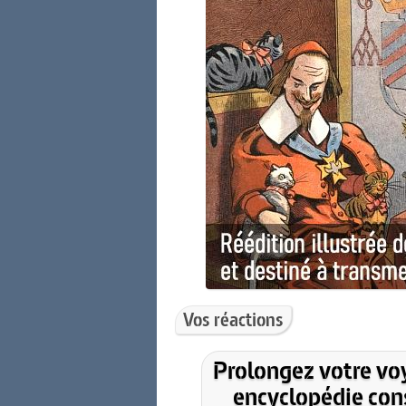
Vos réactions
Prolongez votre vo
encyclopédie cons