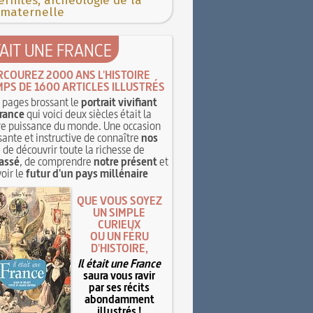
rnités, archéologie de la
 maternelle
TAIT UNE FRANCE
RCOUREZ 2000 ANS L'HISTOIRE
MPS DE 1600 ARTICLES ILLUSTRÉS
pages brossant le
portrait vivifiant
rance
qui voici deux siècles était la
e puissance du monde. Une occasion
sante et instructive de connaître
nos
, de découvrir toute la richesse de
assé
, de comprendre
notre présent
et
oir le
futur d'un pays millénaire
QUE VOUS SOYEZ
UN SIMPLE
CURIEUX
OU UN FÉRU
D'HISTOIRE,
Il était une France
saura vous ravir
par ses récits
abondamment
illustrés !