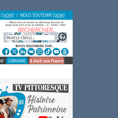
E
/ NOUS SOUTENIR
[VOIR]
[VOIR]
« Hâtons-nous de raconter les délicieuses histoires du
peuple avant qu'il ne les ait oubliées »
(C. Nodier, 1840)
NOUS REJOINDRE SUR...
ir
LIBRAIRIE
Il était une France