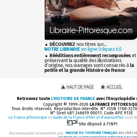
DÉCOUVREZ
nos titres sur...
NOTRE LIBRAIRIE
en ligne (cliquez ici)
Rééditions entièrement recomposées
et
préservant la qualité des illustrations
d'origine, nos ouvrages sont consacrés à
la
petite et la grande Histoire de France
Retrouvez toute
L'HISTOIRE DE FRANCE
avec l'Encyclopédie
Copyright © 1999-2026
LA FRANCE PITTORESQ
Tous droits réservés. Reproduction interdite. N° ISSN 1768-327
N° Siret 481 246619 00011. Code APE 913E
La France pittoresque
et
Guide de la France d'hier et d'aujourd'hui
sont d
Site déposé à l'INPI
Recommandé notamment par
MAISON DU TOURISME FRANÇAIS
dès 2003 e