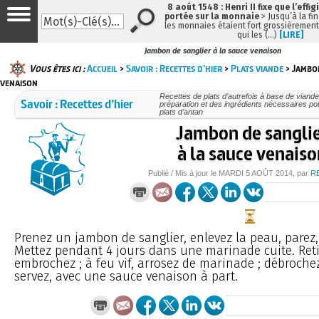
8 août 1548 : Henri II fixe que l’effig
portée sur la monnaie
> Jusqu’à la fin
les monnaies étaient fort grossièrement 
qui les (…)
[LIRE]
Jambon de sanglier à la sauce venaison
Vous êtes ici :
Accueil
>
Savoir : Recettes d’hier
>
Plats viande
> Jambon
venaison
Recettes de plats d’autrefois à base de viande
Savoir : Recettes d’hier
préparation et des ingrédients nécessaires po
plats d’antan
Jambon de sangli
à la sauce venais
Publié / Mis à jour le
MARDI
5 AOÛT 2014
, par
R
Prenez un jambon de sanglier, enlevez la peau, parez,
Mettez pendant 4 jours dans une marinade cuite. Reti
embrochez ; à feu vif, arrosez de marinade ; débrochez
servez, avec une sauce venaison à part.