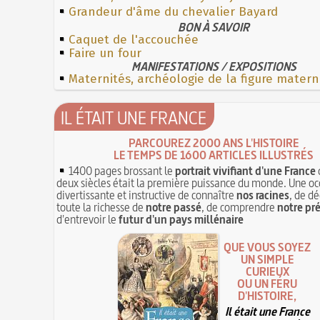
Grandeur d'âme du chevalier Bayard
BON À SAVOIR
Caquet de l'accouchée
Faire un four
MANIFESTATIONS / EXPOSITIONS
Maternités, archéologie de la figure matern
IL ÉTAIT UNE FRANCE
PARCOUREZ 2000 ANS L'HISTOIRE
LE TEMPS DE 1600 ARTICLES ILLUSTRÉS
1400 pages brossant le
portrait vivifiant d'une France
deux siècles était la première puissance du monde. Une oc
divertissante et instructive de connaître
nos racines
, de dé
toute la richesse de
notre passé
, de comprendre
notre pr
d'entrevoir le
futur d'un pays millénaire
QUE VOUS SOYEZ
UN SIMPLE
CURIEUX
OU UN FÉRU
D'HISTOIRE,
Il était une France