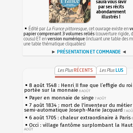
saura vous ravir
par ses récits
abondamment
illustrés !
Édité par
La France pittoresque
, cet ouvrage existe en
v
papier comprenant 3 volumes reliés
(couverture rigide, d
cousu) ET en
version numérique
(incluant une table des m
une table thématique cliquables)
►
PRÉSENTATION ET COMMANDE
◄
Les Plus
RÉCENTS
Les Plus
LUS
8 août 1548 : Henri II fixe que l’effigie du ro
portée sur la monnaie
8 AOÛT
Payer en monnaie de singe
7 AOÛT
7 août 1834 : mort de l'inventeur du métier 
semi-automatique Joseph-Marie Jacquard
7 AO
6 août 1705 : chaleur extraordinaire à Paris
Occi : village fantôme surplombant la Hau
AOÛT