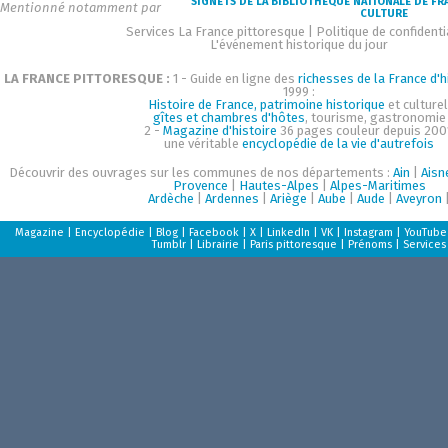
SIGNETS DE LA BIBLIOTHÈQUE NATIONALE DE FR
Mentionné notamment par
CULTURE
Services La France pittoresque
|
Politique de confidenti
L'événement historique du jour
LA FRANCE PITTORESQUE :
1 - Guide en ligne des
richesses de la France d'h
1999 :
Histoire de France, patrimoine historique
et culturel
gîtes et chambres d'hôtes
, tourisme, gastronomie
2 -
Magazine d'histoire
36 pages couleur depuis 200
une véritable
encyclopédie de la vie d'autrefois
Découvrir des ouvrages sur les communes de nos départements :
Ain
|
Aisn
Provence
|
Hautes-Alpes
|
Alpes-Maritimes
Ardèche
|
Ardennes
|
Ariège
|
Aube
|
Aude
|
Aveyron
Magazine
|
Encyclopédie
|
Blog
|
Facebook
|
X
|
LinkedIn
|
VK
|
Instagram
|
YouTube
Tumblr
|
Librairie
|
Paris pittoresque
|
Prénoms
|
Services