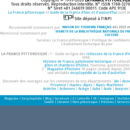
Copyright © 1999-2026
LA FRANCE PITTORESQ
Tous droits réservés. Reproduction interdite. N° ISSN 1768-327
N° Siret 481 246619 00011. Code APE 913E
La France pittoresque
et
Guide de la France d'hier et d'aujourd'hui
sont d
Site déposé à l'INPI
Recommandé notamment par
MAISON DU TOURISME FRANÇAIS
dès 2003 e
SIGNETS DE LA BIBLIOTHÈQUE NATIONALE DE FR
Mentionné notamment par
CULTURE
Services La France pittoresque
|
Politique de confidenti
L'événement historique du jour
LA FRANCE PITTORESQUE :
1 - Guide en ligne des
richesses de la France d'h
1999 :
Histoire de France, patrimoine historique
et culturel
gîtes et chambres d'hôtes
, tourisme, gastronomie
2 -
Magazine d'histoire
36 pages couleur depuis 200
une véritable
encyclopédie de la vie d'autrefois
Découvrir des ouvrages sur les communes de nos départements :
Ain
|
Aisn
Provence
|
Hautes-Alpes
|
Alpes-Maritimes
Ardèche
|
Ardennes
|
Ariège
|
Aube
|
Aude
|
Aveyron
Magazine
|
Encyclopédie
|
Blog
|
Facebook
|
X
|
LinkedIn
|
VK
|
Instagram
|
YouTube
Tumblr
|
Librairie
|
Paris pittoresque
|
Prénoms
|
Services