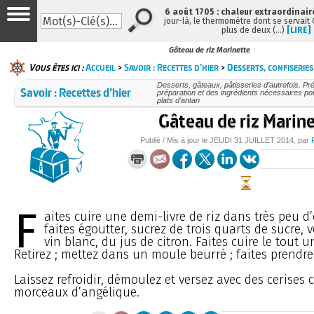
6 août 1705 : chaleur extraordinair
jour-là, le thermomètre dont se servait
plus de deux (…)
[LIRE]
Gâteau de riz Marinette
Vous êtes ici :
Accueil
>
Savoir : Recettes d’hier
>
Desserts, confiseries
Desserts, gâteaux, pâtisseries d’autrefois. Pré
Savoir : Recettes d’hier
préparation et des ingrédients nécessaires po
plats d’antan
Gâteau de riz Marin
Publié / Mis à jour le
JEUDI
31 JUILLET 2014
, par
F
aites cuire une demi-livre de riz dans très peu d’
faites égoutter, sucrez de trois quarts de sucre, v
vin blanc, du jus de citron. Faites cuire le tout 
Retirez ; mettez dans un moule beurré ; faites prendr
Laissez refroidir, démoulez et versez avec des cerises c
morceaux d’angélique.