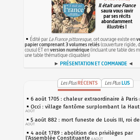
Il était une France
saura vous ravir
par ses récits
abondamment
illustrés !
Édité par
La France pittoresque
, cet ouvrage existe en
v
papier comprenant 3 volumes reliés
(couverture rigide, d
cousu) ET en
version numérique
(incluant une table des m
une table thématique cliquables)
►
PRÉSENTATION ET COMMANDE
◄
Les Plus
RÉCENTS
Les Plus
LUS
6 août 1705 : chaleur extraordinaire à Paris
Occi : village fantôme surplombant la Hau
AOÛT
5 août 882 : mort funeste de Louis III, roi d
AOÛT
4 août 1789 : abolition des privilèges par
l'Assemblée Constituante
4 AOÛT