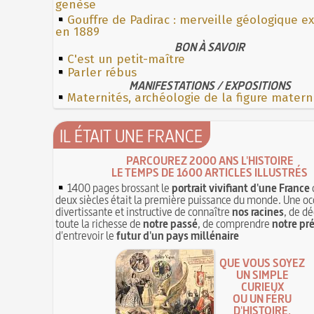
genèse
Gouffre de Padirac : merveille géologique e
en 1889
BON À SAVOIR
C'est un petit-maître
Parler rébus
MANIFESTATIONS / EXPOSITIONS
Maternités, archéologie de la figure matern
IL ÉTAIT UNE FRANCE
PARCOUREZ 2000 ANS L'HISTOIRE
LE TEMPS DE 1600 ARTICLES ILLUSTRÉS
1400 pages brossant le
portrait vivifiant d'une France
deux siècles était la première puissance du monde. Une oc
divertissante et instructive de connaître
nos racines
, de dé
toute la richesse de
notre passé
, de comprendre
notre pr
d'entrevoir le
futur d'un pays millénaire
QUE VOUS SOYEZ
UN SIMPLE
CURIEUX
OU UN FÉRU
D'HISTOIRE,