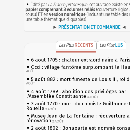
Édité par
La France pittoresque
, cet ouvrage existe en
papier comprenant 3 volumes reliés
(couverture rigide,
cousu) ET en
version numérique
(incluant une table des 
une table thématique cliquables)
►
PRÉSENTATION ET COMMANDE
◄
Les Plus
RÉCENTS
Les Plus
LUS
6 août 1705 : chaleur extraordinaire à Pari
Occi : village fantôme surplombant la Ha
AOÛT
5 août 882 : mort funeste de Louis III, roi 
AOÛT
4 août 1789 : abolition des privilèges par
l'Assemblée Constituante
4 AOÛT
3 août 1770 : mort du chimiste Guillaume-
Rouelle
3 AOÛT
Musée Jean de La Fontaine : réouverture 
rénovation
2 AOÛT
2 août 1802 : Bonaparte est nommé consul