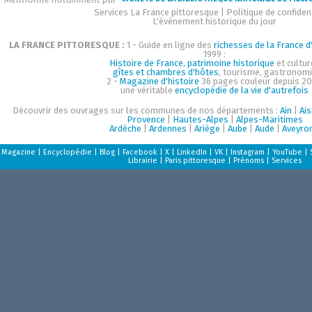
Services La France pittoresque
|
Politique de confident
L'événement historique du jour
LA FRANCE PITTORESQUE :
1 - Guide en ligne des
richesses de la France d'
1999 :
Histoire de France, patrimoine historique
et cultur
gîtes et chambres d'hôtes
, tourisme, gastronom
2 -
Magazine d'histoire
36 pages couleur depuis 20
une véritable
encyclopédie de la vie d'autrefois
Découvrir des ouvrages sur les communes de nos départements :
Ain
|
Ai
Provence
|
Hautes-Alpes
|
Alpes-Maritimes
Ardèche
|
Ardennes
|
Ariège
|
Aube
|
Aude
|
Aveyro
Magazine
|
Encyclopédie
|
Blog
|
Facebook
|
X
|
LinkedIn
|
VK
|
Instagram
|
YouTube
|
Librairie
|
Paris pittoresque
|
Prénoms
|
Services