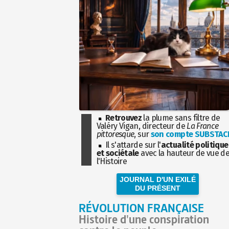
Retrouvez
la plume sans filtre de
Valéry Vigan, directeur de
La France
pittoresque
, sur
son compte SUBSTAC
Il s'attarde sur l'
actualité politique
et sociétale
avec la hauteur de vue d
l'Histoire
JOURNAL D'UN EXILÉ
DU PRÉSENT
RÉVOLUTION FRANÇAISE
Histoire d'une conspiration