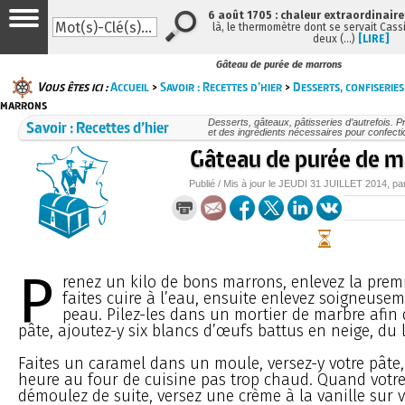
6 août 1705 : chaleur extraordinaire
là, le thermomètre dont se servait Cass
deux (…)
[LIRE]
Gâteau de purée de marrons
Vous êtes ici :
Accueil
>
Savoir : Recettes d’hier
>
Desserts, confiseries
marrons
Savoir : Recettes d’hier
Desserts, gâteaux, pâtisseries d’autrefois. P
et des ingrédients nécessaires pour confecti
Gâteau de purée de m
Publié / Mis à jour le
JEUDI
31 JUILLET 2014
, pa
P
renez un kilo de bons marrons, enlevez la prem
faites cuire à l’eau, ensuite enlevez soigneuse
peau. Pilez-les dans un mortier de marbre afin 
pâte, ajoutez-y six blancs d’œufs battus en neige, du l
Faites un caramel dans un moule, versez-y votre pâte,
heure au four de cuisine pas trop chaud. Quand votre 
démoulez de suite, versez une crème à la vanille sur 