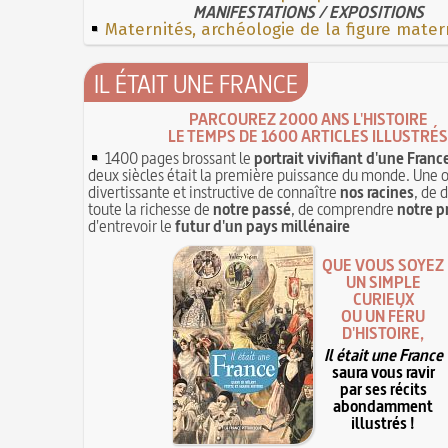
MANIFESTATIONS / EXPOSITIONS
Maternités, archéologie de la figure mater
IL ÉTAIT UNE FRANCE
PARCOUREZ 2000 ANS L'HISTOIRE
LE TEMPS DE 1600 ARTICLES ILLUSTRÉS
1400 pages brossant le
portrait vivifiant d'une Franc
deux siècles était la première puissance du monde. Une 
divertissante et instructive de connaître
nos racines
, de 
toute la richesse de
notre passé
, de comprendre
notre p
d'entrevoir le
futur d'un pays millénaire
QUE VOUS SOYEZ
UN SIMPLE
CURIEUX
OU UN FÉRU
D'HISTOIRE,
Il était une France
saura vous ravir
par ses récits
abondamment
illustrés !