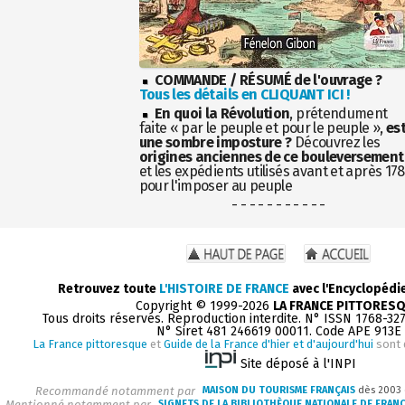
COMMANDE / RÉSUMÉ de l'ouvrage ?
Tous les détails en CLIQUANT ICI !
En quoi la Révolution
, prétendument
faite « par le peuple et pour le peuple »,
es
une sombre imposture ?
Découvrez les
origines anciennes de ce bouleversement
et les expédients utilisés avant et après 17
pour l'imposer au peuple
- - - - - - - - - - -
Retrouvez toute
L'HISTOIRE DE FRANCE
avec l'Encyclopédi
Copyright © 1999-2026
LA FRANCE PITTORES
Tous droits réservés. Reproduction interdite. N° ISSN 1768-32
N° Siret 481 246619 00011. Code APE 913E
La France pittoresque
et
Guide de la France d'hier et d'aujourd'hui
sont 
Site déposé à l'INPI
Recommandé notamment par
MAISON DU TOURISME FRANÇAIS
dès 2003
Mentionné notamment par
SIGNETS DE LA BIBLIOTHÈQUE NATIONALE DE FRAN