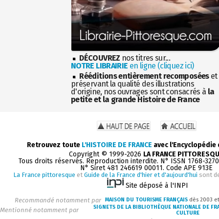
DÉCOUVREZ
nos titres sur...
NOTRE LIBRAIRIE
en ligne (cliquez ici)
Rééditions entièrement recomposées
et
préservant la qualité des illustrations
d'origine, nos ouvrages sont consacrés à
la
petite et la grande Histoire de France
Retrouvez toute
L'HISTOIRE DE FRANCE
avec l'Encyclopédie
Copyright © 1999-2026
LA FRANCE PITTORESQ
Tous droits réservés. Reproduction interdite. N° ISSN 1768-327
N° Siret 481 246619 00011. Code APE 913E
La France pittoresque
et
Guide de la France d'hier et d'aujourd'hui
sont d
Site déposé à l'INPI
Recommandé notamment par
MAISON DU TOURISME FRANÇAIS
dès 2003 e
SIGNETS DE LA BIBLIOTHÈQUE NATIONALE DE FR
Mentionné notamment par
CULTURE