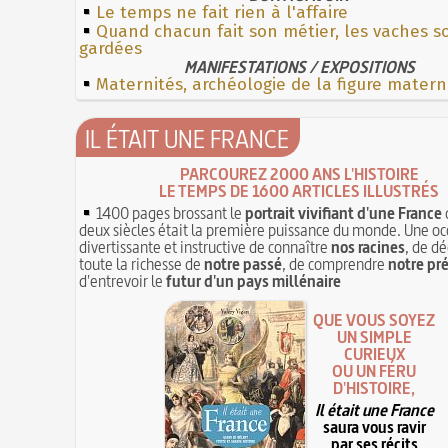
Le temps ne fait rien à l'affaire
Quand chacun fait son métier, les vaches s
gardées
MANIFESTATIONS / EXPOSITIONS
Maternités, archéologie de la figure matern
IL ÉTAIT UNE FRANCE
PARCOUREZ 2000 ANS L'HISTOIRE
LE TEMPS DE 1600 ARTICLES ILLUSTRÉS
1400 pages brossant le
portrait vivifiant d'une France
deux siècles était la première puissance du monde. Une oc
divertissante et instructive de connaître
nos racines
, de dé
toute la richesse de
notre passé
, de comprendre
notre pr
d'entrevoir le
futur d'un pays millénaire
QUE VOUS SOYEZ
UN SIMPLE
CURIEUX
OU UN FÉRU
D'HISTOIRE,
Il était une France
saura vous ravir
par ses récits