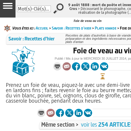
9 août 1888 : mort du poète et inve
Cros
> Découvrant le phonographe, con
réalisation de la photographie (
Foie de veau au vin
Vous êtes ici :
Accueil
>
Savoir : Recettes d’hier
>
Plats viande
> Foie d
Recettes de plats d’autrefois à base de viande
Savoir : Recettes d’hier
préparation et des ingrédients nécessaires po
plats d’antan
Foie de veau au vi
Publié / Mis à jour le
MERCREDI
30 JUILLET 2014
, p
Prenez un foie de veau, piquez-le avec une demi-livre
en lardons fins ; faites revenir le foie au beurre mette
du vin blanc, poivre, sel, oignons, clous de girofle, caro
casserole bouchée, pendant deux heures.
Même section >
voir les
254 ARTICLE