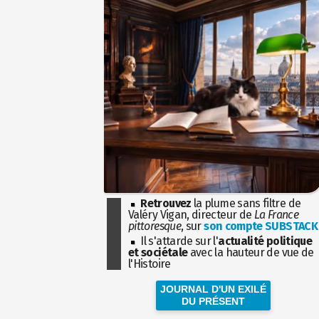
Retrouvez
la plume sans filtre de
Valéry Vigan, directeur de
La France
pittoresque
, sur
son compte SUBSTACK
Il s'attarde sur l'
actualité politique
et sociétale
avec la hauteur de vue de
l'Histoire
JOURNAL D'UN EXILÉ
DU PRÉSENT