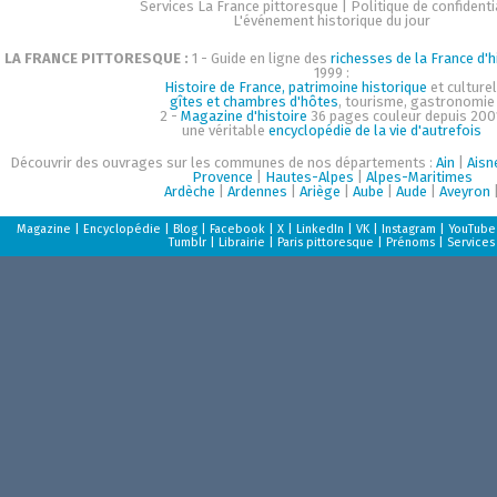
Services La France pittoresque
|
Politique de confidenti
L'événement historique du jour
LA FRANCE PITTORESQUE :
1 - Guide en ligne des
richesses de la France d'h
1999 :
Histoire de France, patrimoine historique
et culturel
gîtes et chambres d'hôtes
, tourisme, gastronomie
2 -
Magazine d'histoire
36 pages couleur depuis 200
une véritable
encyclopédie de la vie d'autrefois
Découvrir des ouvrages sur les communes de nos départements :
Ain
|
Aisn
Provence
|
Hautes-Alpes
|
Alpes-Maritimes
Ardèche
|
Ardennes
|
Ariège
|
Aube
|
Aude
|
Aveyron
Magazine
|
Encyclopédie
|
Blog
|
Facebook
|
X
|
LinkedIn
|
VK
|
Instagram
|
YouTube
Tumblr
|
Librairie
|
Paris pittoresque
|
Prénoms
|
Services