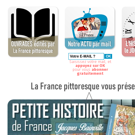
Saisissez votre mail, et
appuyez sur OK
pour vous
abonner
gratuitement