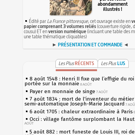
abondamment
illustrés !
Édité par
La France pittoresque
, cet ouvrage existe en
v
papier comprenant 3 volumes reliés
(couverture rigide, d
cousu) ET en
version numérique
(incluant une table des m
une table thématique cliquables)
►
PRÉSENTATION ET COMMANDE
◄
Les Plus
RÉCENTS
Les Plus
LUS
8 août 1548 : Henri II fixe que l’effigie du ro
portée sur la monnaie
8 AOÛT
Payer en monnaie de singe
7 AOÛT
7 août 1834 : mort de l'inventeur du métier 
semi-automatique Joseph-Marie Jacquard
7 AO
6 août 1705 : chaleur extraordinaire à Paris
Occi : village fantôme surplombant la Hau
AOÛT
5 août 882 : mort funeste de Louis III, roi d