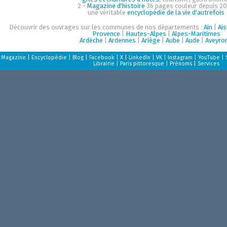
2 -
Magazine d'histoire
36 pages couleur depuis 20
une véritable
encyclopédie de la vie d'autrefois
Découvrir des ouvrages sur les communes de nos départements :
Ain
|
Ai
Provence
|
Hautes-Alpes
|
Alpes-Maritimes
Ardèche
|
Ardennes
|
Ariège
|
Aube
|
Aude
|
Aveyro
Magazine
|
Encyclopédie
|
Blog
|
Facebook
|
X
|
LinkedIn
|
VK
|
Instagram
|
YouTube
|
Librairie
|
Paris pittoresque
|
Prénoms
|
Services