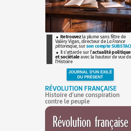
Retrouvez
la plume sans filtre de
Valéry Vigan, directeur de
La France
pittoresque
, sur
son compte SUBSTAC
Il s'attarde sur l'
actualité politique
et sociétale
avec la hauteur de vue d
l'Histoire
JOURNAL D'UN EXILÉ
DU PRÉSENT
RÉVOLUTION FRANÇAISE
Histoire d'une conspiration
contre le peuple