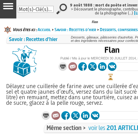
9 août 1888 : mort du poète et inven
> Découvrant le phonographe, contribuan
de la photographie (…)
[L
Flan
Vous êtes ici :
Accueil
>
Savoir : Recettes d’hier
>
Desserts, confiseries
Savoir : Recettes d’hier
Desserts, gâteaux, pâtisseries d’autrefois. P
et des ingrédients nécessaires pour confecti
Flan
Publié / Mis à jour le
MERCREDI
30 JUILLET 2014
,
Délayez une cuillerée de farine avec une cuillerée d’e
sel et quatre jaunes d’œufs, versez dans du lait sucré
litre) en remuant, mettez dans une tourtière, cuisez 
de sucre, glacez à la pelle rouge, servez.
Même section >
voir les
201 ARTICL