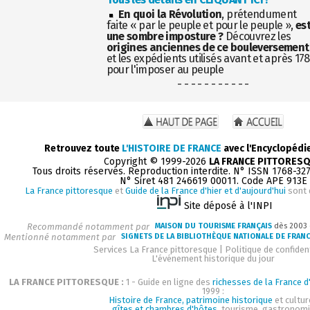
En quoi la Révolution
, prétendument
faite « par le peuple et pour le peuple »,
es
une sombre imposture ?
Découvrez les
origines anciennes de ce bouleversement
et les expédients utilisés avant et après 17
pour l'imposer au peuple
- - - - - - - - - - -
Retrouvez toute
L'HISTOIRE DE FRANCE
avec l'Encyclopédi
Copyright © 1999-2026
LA FRANCE PITTORES
Tous droits réservés. Reproduction interdite. N° ISSN 1768-32
N° Siret 481 246619 00011. Code APE 913E
La France pittoresque
et
Guide de la France d'hier et d'aujourd'hui
sont 
Site déposé à l'INPI
Recommandé notamment par
MAISON DU TOURISME FRANÇAIS
dès 2003
Mentionné notamment par
SIGNETS DE LA BIBLIOTHÈQUE NATIONALE DE FRAN
Services La France pittoresque
|
Politique de confident
L'événement historique du jour
LA FRANCE PITTORESQUE :
1 - Guide en ligne des
richesses de la France d'
1999 :
Histoire de France, patrimoine historique
et cultur
gîtes et chambres d'hôtes
, tourisme, gastronom