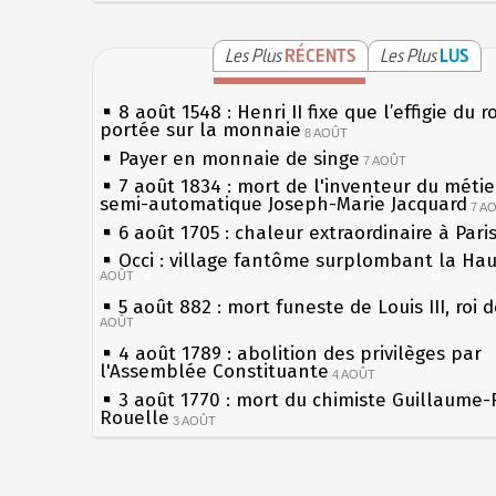
Les Plus
RÉCENTS
Les Plus
LUS
8 août 1548 : Henri II fixe que l’effigie du r
portée sur la monnaie
8 AOÛT
Payer en monnaie de singe
7 AOÛT
7 août 1834 : mort de l'inventeur du métier
semi-automatique Joseph-Marie Jacquard
7 A
6 août 1705 : chaleur extraordinaire à Pari
Occi : village fantôme surplombant la Ha
AOÛT
5 août 882 : mort funeste de Louis III, roi 
AOÛT
4 août 1789 : abolition des privilèges par
l'Assemblée Constituante
4 AOÛT
3 août 1770 : mort du chimiste Guillaume-
Rouelle
3 AOÛT
Musée Jean de La Fontaine : réouverture 
rénovation
2 AOÛT
2 août 1802 : Bonaparte est nommé consul