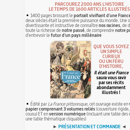
PARCOUREZ 2000 ANS L'HISTOIRE
LE TEMPS DE 1600 ARTICLES ILLUSTRÉS
1400 pages brossant le
portrait vivifiant d'une Franc
deux siècles était la première puissance du monde. Une 
divertissante et instructive de connaître
nos racines
, de 
toute la richesse de
notre passé
, de comprendre
notre p
d'entrevoir le
futur d'un pays millénaire
QUE VOUS SOYEZ
UN SIMPLE
CURIEUX
OU UN FÉRU
D'HISTOIRE,
Il était une France
saura vous ravir
par ses récits
abondamment
illustrés !
Édité par
La France pittoresque
, cet ouvrage existe en
papier comprenant 3 volumes reliés
(couverture rigide,
cousu) ET en
version numérique
(incluant une table des 
une table thématique cliquables)
►
PRÉSENTATION ET COMMANDE
◄