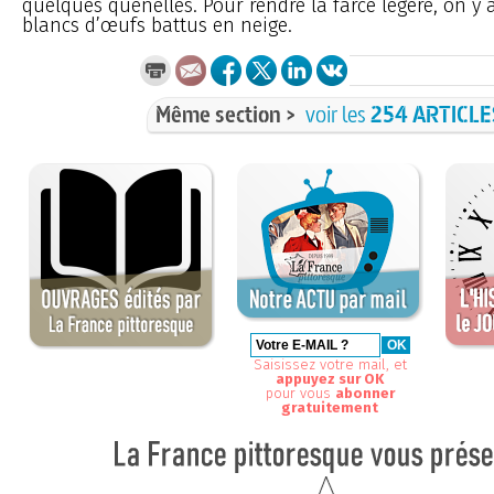
quelques quenelles. Pour rendre la farce légère, on y
blancs d’œufs battus en neige.
Même section >
voir les
254 ARTICLE
Saisissez votre mail, et
appuyez sur OK
pour vous
abonner
gratuitement