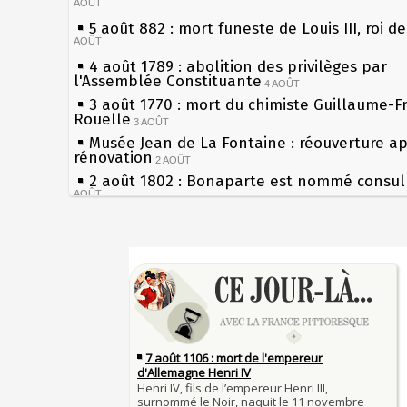
AOÛT
5 août 882 : mort funeste de Louis III, roi d
AOÛT
4 août 1789 : abolition des privilèges par
l'Assemblée Constituante
4 AOÛT
3 août 1770 : mort du chimiste Guillaume-F
Rouelle
3 AOÛT
Musée Jean de La Fontaine : réouverture a
rénovation
2 AOÛT
2 août 1802 : Bonaparte est nommé consul 
AOÛT
1er août 1589 : Henri III est poignardé à Sa
par Jacques Clément, moine jacobin
1ER AOÛT
Sécheresses (Grandes), étés caniculaires à 
31 juillet 1899 : décret instaurant les moug
les siècles
boîtes aux lettres en fonte de Léon Mougeot
27 mai 1610 : supplice de François Ravaillac
30 juillet 1918 : mort d'Auguste Poulain, fo
du roi Henri IV
Chocolat Poulain
30 JUILLET
Pierre qui roule n'amasse pas mousse
29 juillet 1881 : loi sur la liberté de la pres
Qui aime bien châtie bien
28 juillet 1794 : supplice de Robespierre et
Tout vient à point à qui sait attendre
partie de ses complices
28 JUILLET
François II (né le 19 janvier 1544, mort le 
27 juillet 1214 : bataille de Bouvines et vict
1560)