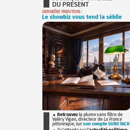
DU PRÉSENT
DERNIÈRE PARUTION :
Le showbiz vous tend la sébile
Retrouvez
la plume sans filtre de
Valéry Vigan, directeur de
La France
pittoresque
, sur
son compte SUBSTACK
Il s'attarde sur l'
actualité politique