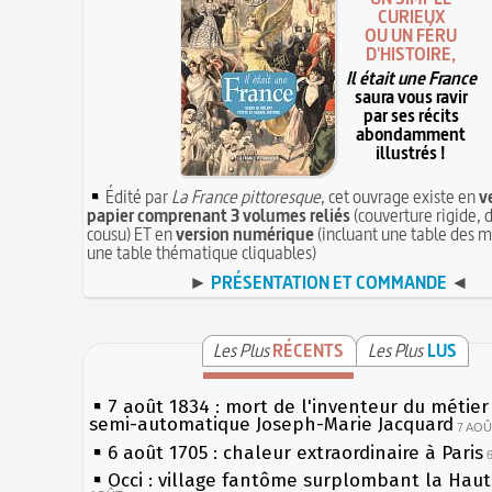
CURIEUX
OU UN FÉRU
D'HISTOIRE,
Il était une France
saura vous ravir
par ses récits
abondamment
illustrés !
Édité par
La France pittoresque
, cet ouvrage existe en
v
papier comprenant 3 volumes reliés
(couverture rigide, d
cousu) ET en
version numérique
(incluant une table des m
une table thématique cliquables)
►
PRÉSENTATION ET COMMANDE
◄
Les Plus
RÉCENTS
Les Plus
LUS
7 août 1834 : mort de l'inventeur du métier 
semi-automatique Joseph-Marie Jacquard
7 AO
6 août 1705 : chaleur extraordinaire à Paris
Occi : village fantôme surplombant la Hau