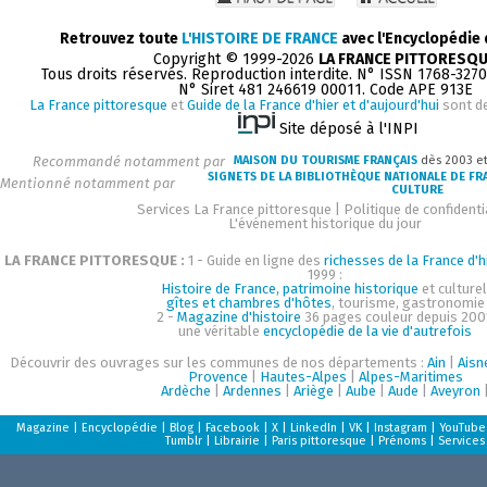
Retrouvez toute
L'HISTOIRE DE FRANCE
avec l'Encyclopédie
Copyright © 1999-2026
LA FRANCE PITTORESQ
Tous droits réservés. Reproduction interdite. N° ISSN 1768-327
N° Siret 481 246619 00011. Code APE 913E
La France pittoresque
et
Guide de la France d'hier et d'aujourd'hui
sont d
Site déposé à l'INPI
Recommandé notamment par
MAISON DU TOURISME FRANÇAIS
dès 2003 e
SIGNETS DE LA BIBLIOTHÈQUE NATIONALE DE FR
Mentionné notamment par
CULTURE
Services La France pittoresque
|
Politique de confidenti
L'événement historique du jour
LA FRANCE PITTORESQUE :
1 - Guide en ligne des
richesses de la France d'h
1999 :
Histoire de France, patrimoine historique
et culturel
gîtes et chambres d'hôtes
, tourisme, gastronomie
2 -
Magazine d'histoire
36 pages couleur depuis 200
une véritable
encyclopédie de la vie d'autrefois
Découvrir des ouvrages sur les communes de nos départements :
Ain
|
Aisn
Provence
|
Hautes-Alpes
|
Alpes-Maritimes
Ardèche
|
Ardennes
|
Ariège
|
Aube
|
Aude
|
Aveyron
Magazine
|
Encyclopédie
|
Blog
|
Facebook
|
X
|
LinkedIn
|
VK
|
Instagram
|
YouTube
Tumblr
|
Librairie
|
Paris pittoresque
|
Prénoms
|
Services