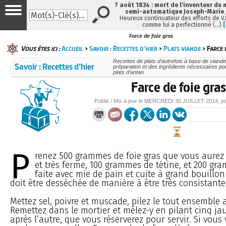
7 août 1834 : mort de l'inventeur du 
semi-automatique Joseph-Marie
Heureux continuateur des efforts de V
comme lui a perfectionné (…)
Farce de foie gras
Vous êtes ici :
Accueil
>
Savoir : Recettes d’hier
>
Plats viande
> Farce 
Recettes de plats d’autrefois à base de viande
Savoir : Recettes d’hier
préparation et des ingrédients nécessaires po
plats d’antan
Farce de foie gra
Publié / Mis à jour le
MERCREDI
30 JUILLET 2014
, p
P
renez 500 grammes de foie gras que vous aurez c
et très ferme, 100 grammes de tétine, et 200 g
faite avec mie de pain et cuite à grand bouillon
doit être desséchée de manière à être très consistante
Mettez sel, poivre et muscade, pilez le tout ensemble 
Remettez dans le mortier et mêlez-y en pilant cinq ja
après l’autre, que vous réserverez pour servir. Si vous