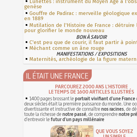
Lunettes : instrument du Moyen Âge à l'ob
genèse
Gouffre de Padirac : merveille géologique e
en 1889
Mutilation de l'Histoire de France : détruire
pour glorifier le monde nouveau
BON À SAVOIR
C'est peu que de courir, il faut partir à poin
Méchant comme un âne rouge
MANIFESTATIONS / EXPOSITIONS
Maternités, archéologie de la figure matern
IL ÉTAIT UNE FRANCE
PARCOUREZ 2000 ANS L'HISTOIRE
LE TEMPS DE 1600 ARTICLES ILLUSTRÉS
1400 pages brossant le
portrait vivifiant d'une France
deux siècles était la première puissance du monde. Une oc
divertissante et instructive de connaître
nos racines
, de dé
toute la richesse de
notre passé
, de comprendre
notre pr
d'entrevoir le
futur d'un pays millénaire
QUE VOUS SOYEZ
UN SIMPLE