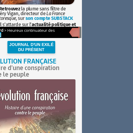
Retrouvez
la plume sans filtre de
éry Vigan, directeur de
La France
toresque
, sur
son compte SUBSTACK
l s'attarde sur l'
actualité politique et
ciétale
avec la hauteur de vue de
istoire
JOURNAL D'UN EXILÉ
DU PRÉSENT
LUTION FRANÇAISE
ire d'une conspiration
e le peuple