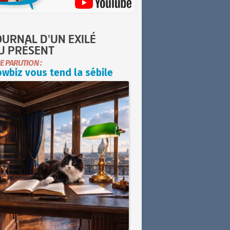
OURNAL D'UN EXILÉ
U PRÉSENT
E PARUTION :
wbiz vous tend la sébile