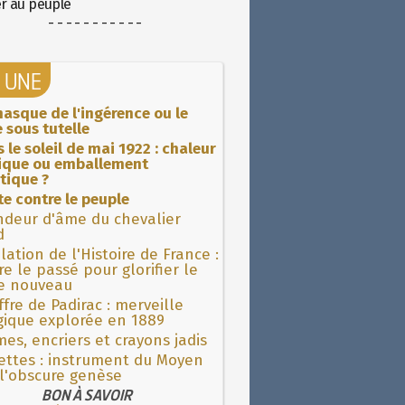
er au peuple
- - - - - - - - - - -
A UNE
asque de l'ingérence ou le
 sous tutelle
 le soleil de mai 1922 : chaleur
rique ou emballement
tique ?
ite contre le peuple
ndeur d'âme du chevalier
d
lation de l'Histoire de France :
re le passé pour glorifier le
 nouveau
fre de Padirac : merveille
gique explorée en 1889
es, encriers et crayons jadis
ettes : instrument du Moyen
l'obscure genèse
BON À SAVOIR