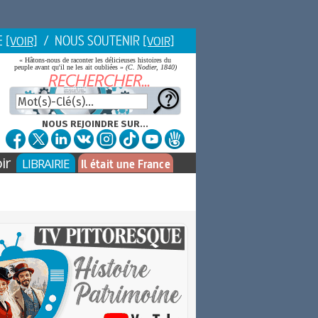
E
/ NOUS SOUTENIR
[VOIR]
[VOIR]
« Hâtons-nous de raconter les délicieuses histoires du
peuple avant qu'il ne les ait oubliées »
(C. Nodier, 1840)
NOUS REJOINDRE SUR...
ir
LIBRAIRIE
Il était une France