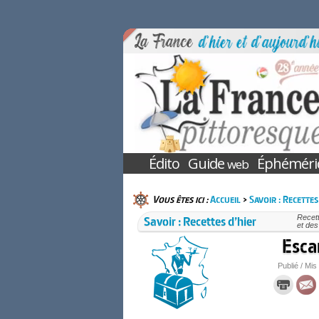
Édito
Guide
Éphéméri
web
Vous êtes ici :
Accueil
>
Savoir : Recettes
Savoir : Recettes d’hier
Recett
et des
Esca
Publié / Mis 