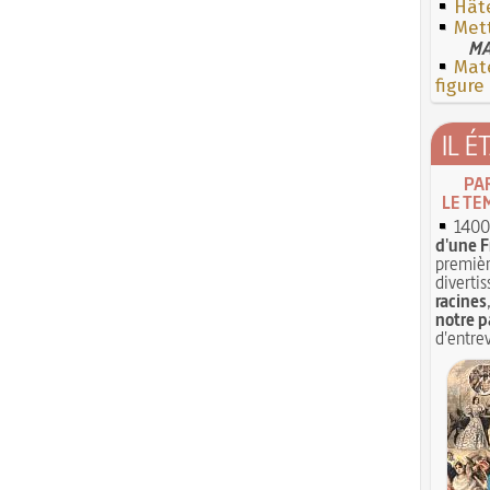
Hât
Met
MA
Mate
figure
IL É
PA
LE TE
1400 
d'une F
premièr
divertis
racines
notre p
d'entrev