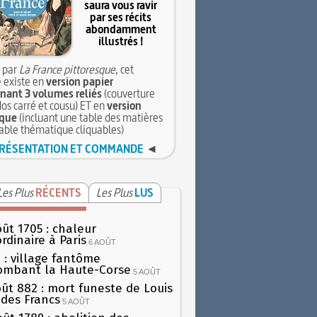
saura vous ravir
par ses récits
abondamment
illustrés !
 par
La France pittoresque
, cet
 existe en
version papier
ant 3 volumes reliés
(couverture
dos carré et cousu) ET en
version
que
(incluant une table des matières
table thématique cliquables)
RÉSENTATION ET COMMANDE
◄
Les Plus
RÉCENTS
Les Plus
LUS
oût 1705 : chaleur
rdinaire à Paris
6 AOÛT
 : village fantôme
ombant la Haute-Corse
5 AOÛT
oût 882 : mort funeste de Louis
oi des Francs
5 AOÛT