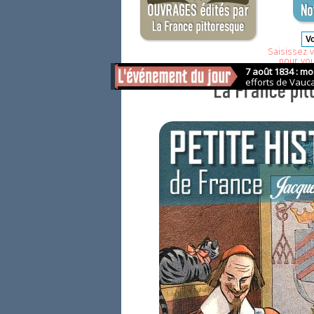
Saisissez v
pour vo