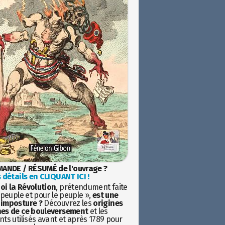
ANDE / RÉSUMÉ de l'ouvrage ?
 détails en CLIQUANT ICI !
oi la Révolution
, prétendument faite
 peuple et pour le peuple »,
est une
imposture ?
Découvrez les
origines
es de ce bouleversement
et les
ts utilisés avant et après 1789 pour