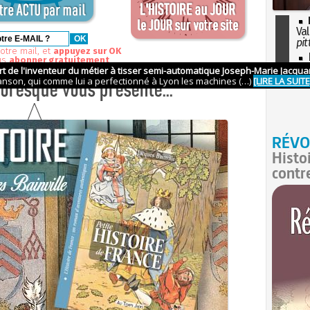
Val
pit
otre mail, et
appuyez sur OK
I
us
abonner gratuitement
so
l'H
RÉVO
Histo
contr