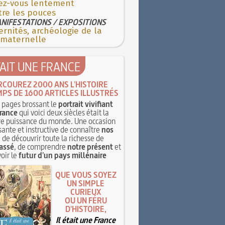
ez-vous lentement
tre les pouces
NIFESTATIONS / EXPOSITIONS
rnités, archéologie de la
 maternelle
TAIT UNE FRANCE
RCOUREZ 2000 ANS L'HISTOIRE
MPS DE 1600 ARTICLES ILLUSTRÉS
pages brossant le
portrait vivifiant
rance
qui voici deux siècles était la
e puissance du monde. Une occasion
sante et instructive de connaître
nos
, de découvrir toute la richesse de
assé
, de comprendre
notre présent
et
oir le
futur d'un pays millénaire
QUE VOUS SOYEZ
UN SIMPLE
CURIEUX
OU UN FÉRU
D'HISTOIRE,
Il était une France