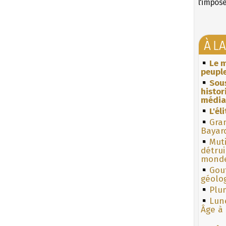
l'impos
À L
Le m
peuple
Sous
histo
média
L'él
Gra
Bayar
Muti
détrui
monde
Gouf
géolo
Plum
Lun
Âge à 