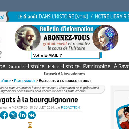
6 août
DANS L'HISTOIRE
/ NOTRE LIBRAIRI
LE
[VOIR]
de
Histoire
Histoire
Patrimoine
À Savo
Grande
Petite
Escargots à la bourguignonne
 d’hier
>
Plats viande
> Escargots à la bourguignonne
es de plats d’autrefois à base de viande. Présentation de la préparation
 ingrédients nécessaires pour confectionner ces plats d’antan
rgots à la bourguignonne
à jour le
MERCREDI
30 JUILLET 2014
, par
REDACTION