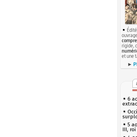
Édité
ouvrage
compren
rigide, 
numéri
et une 
►
P
6 a
extrao
Occi
surpl
5 a
III, r