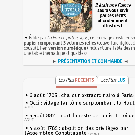
Il était une France
saura vous ravir
par ses récits
abondamment
illustrés !
Édité par
La France pittoresque
, cet ouvrage existe en
v
papier comprenant 3 volumes reliés
(couverture rigide, d
cousu) ET en
version numérique
(incluant une table des m
une table thématique cliquables)
►
PRÉSENTATION ET COMMANDE
◄
Les Plus
RÉCENTS
Les Plus
LUS
6 août 1705 : chaleur extraordinaire à Paris
Occi : village fantôme surplombant la Hau
AOÛT
5 août 882 : mort funeste de Louis III, roi d
AOÛT
4 août 1789 : abolition des privilèges par
l'Assemblée Constituante
4 AOÛT