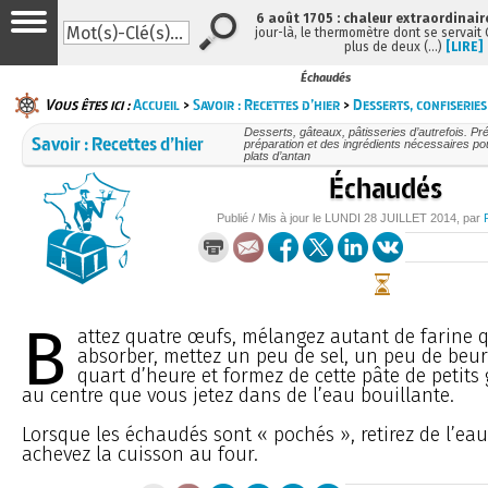
6 août 1705 : chaleur extraordinair
jour-là, le thermomètre dont se servait
plus de deux (…)
[LIRE]
Échaudés
Vous êtes ici :
Accueil
>
Savoir : Recettes d’hier
>
Desserts, confiseries
Desserts, gâteaux, pâtisseries d’autrefois. Pré
Savoir : Recettes d’hier
préparation et des ingrédients nécessaires po
plats d’antan
Échaudés
Publié / Mis à jour le
LUNDI
28 JUILLET 2014
, par
B
attez quatre œufs, mélangez autant de farine q
absorber, mettez un peu de sel, un peu de beurr
quart d’heure et formez de cette pâte de petits
au centre que vous jetez dans de l’eau bouillante.
Lorsque les échaudés sont « pochés », retirez de l’eau
achevez la cuisson au four.