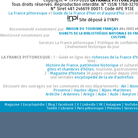
Copyright © 1999-2026
LA FRANCE PITTORESQ
Tous droits réservés. Reproduction interdite. N° ISSN 1768-327
N° Siret 481 246619 00011. Code APE 913E
La France pittoresque
et
Guide de la France d'hier et d'aujourd'hui
sont d
Site déposé à l'INPI
Recommandé notamment par
MAISON DU TOURISME FRANÇAIS
dès 2003 e
SIGNETS DE LA BIBLIOTHÈQUE NATIONALE DE FR
Mentionné notamment par
CULTURE
Services La France pittoresque
|
Politique de confidenti
L'événement historique du jour
LA FRANCE PITTORESQUE :
1 - Guide en ligne des
richesses de la France d'h
1999 :
Histoire de France, patrimoine historique
et culturel
gîtes et chambres d'hôtes
, tourisme, gastronomie
2 -
Magazine d'histoire
36 pages couleur depuis 200
une véritable
encyclopédie de la vie d'autrefois
Découvrir des ouvrages sur les communes de nos départements :
Ain
|
Aisn
Provence
|
Hautes-Alpes
|
Alpes-Maritimes
Ardèche
|
Ardennes
|
Ariège
|
Aube
|
Aude
|
Aveyron
Magazine
|
Encyclopédie
|
Blog
|
Facebook
|
X
|
LinkedIn
|
VK
|
Instagram
|
YouTube
Tumblr
|
Librairie
|
Paris pittoresque
|
Prénoms
|
Services