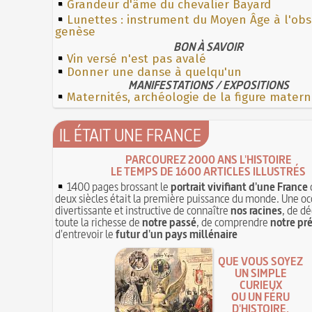
Grandeur d'âme du chevalier Bayard
Lunettes : instrument du Moyen Âge à l'ob
genèse
BON À SAVOIR
Vin versé n'est pas avalé
Donner une danse à quelqu'un
MANIFESTATIONS / EXPOSITIONS
Maternités, archéologie de la figure matern
IL ÉTAIT UNE FRANCE
PARCOUREZ 2000 ANS L'HISTOIRE
LE TEMPS DE 1600 ARTICLES ILLUSTRÉS
1400 pages brossant le
portrait vivifiant d'une France
deux siècles était la première puissance du monde. Une oc
divertissante et instructive de connaître
nos racines
, de dé
toute la richesse de
notre passé
, de comprendre
notre pr
d'entrevoir le
futur d'un pays millénaire
QUE VOUS SOYEZ
UN SIMPLE
CURIEUX
OU UN FÉRU
D'HISTOIRE,