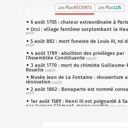
Les Plus
RÉCENTS
Les Plus
LUS
6 août 1705 : chaleur extraordinaire à Pari
Occi : village fantôme surplombant la Ha
AOÛT
5 août 882 : mort funeste de Louis III, roi 
AOÛT
4 août 1789 : abolition des privilèges par
l'Assemblée Constituante
4 AOÛT
3 août 1770 : mort du chimiste Guillaume-
Rouelle
3 AOÛT
Musée Jean de La Fontaine : réouverture 
rénovation
2 AOÛT
2 août 1802 : Bonaparte est nommé consul
AOÛT
1er août 1589 : Henri III est poignardé à S
par Jacques Clément, moine jacobin
1ER AOÛT
31 juillet 1899 : décret instaurant les mou
boîtes aux lettres en fonte de Léon Mougeo
Sécheresses (Grandes), étés caniculaires à
30 juillet 1918 : mort d'Auguste Poulain, f
les siècles