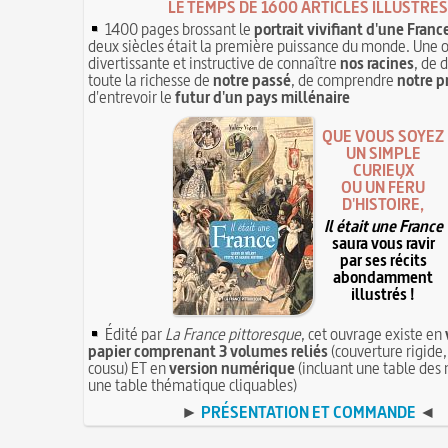
LE TEMPS DE 1600 ARTICLES ILLUSTRÉS
1400 pages brossant le
portrait vivifiant d'une Franc
deux siècles était la première puissance du monde. Une 
divertissante et instructive de connaître
nos racines
, de 
toute la richesse de
notre passé
, de comprendre
notre p
d'entrevoir le
futur d'un pays millénaire
QUE VOUS SOYEZ
UN SIMPLE
CURIEUX
OU UN FÉRU
D'HISTOIRE,
Il était une France
saura vous ravir
par ses récits
abondamment
illustrés !
Édité par
La France pittoresque
, cet ouvrage existe en
papier comprenant 3 volumes reliés
(couverture rigide,
cousu) ET en
version numérique
(incluant une table des 
une table thématique cliquables)
►
PRÉSENTATION ET COMMANDE
◄