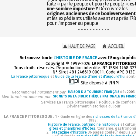
faite « par le peuple et pour le peuple »,
es
une sombre imposture ?
Découvrez les
origines anciennes de ce bouleversement
et les expédients utilisés avant et après 17
pour l'imposer au peuple
- - - - - - - - - - -
Retrouvez toute
L'HISTOIRE DE FRANCE
avec l'Encyclopédi
Copyright © 1999-2026
LA FRANCE PITTORES
Tous droits réservés. Reproduction interdite. N° ISSN 1768-32
N° Siret 481 246619 00011. Code APE 913E
La France pittoresque
et
Guide de la France d'hier et d'aujourd'hui
sont 
Site déposé à l'INPI
Recommandé notamment par
MAISON DU TOURISME FRANÇAIS
dès 2003
Mentionné notamment par
SIGNETS DE LA BIBLIOTHÈQUE NATIONALE DE FRAN
Services La France pittoresque
|
Politique de confident
L'événement historique du jour
LA FRANCE PITTORESQUE :
1 - Guide en ligne des
richesses de la France d'
1999 :
Histoire de France, patrimoine historique
et cultur
gîtes et chambres d'hôtes
, tourisme, gastronom
2 -
Magazine d'histoire
36 pages couleur depuis 20