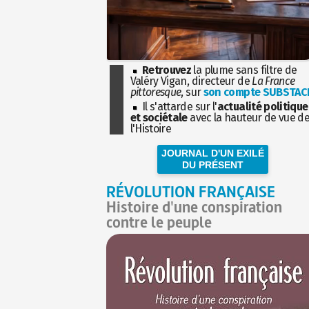
Retrouvez
la plume sans filtre de
Valéry Vigan, directeur de
La France
pittoresque
, sur
son compte SUBSTAC
Il s'attarde sur l'
actualité politique
et sociétale
avec la hauteur de vue d
l'Histoire
JOURNAL D'UN EXILÉ
DU PRÉSENT
RÉVOLUTION FRANÇAISE
Histoire d'une conspiration
contre le peuple