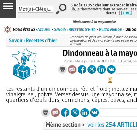
6 août 1705 : chaleur extraordinaire
là, le thermomètre dont se servait Cass
deux (…)
[LIRE]
Dindonneau à la mayonnaise
Vous êtes ici :
Accueil
>
Savoir : Recettes d’hier
>
Plats viande
> Dindo
Recettes de plats d’autrefois à base de viand
Savoir : Recettes d’hier
préparation et des ingrédients nécessaires p
d’antan
Dindonneau à la may
Publié / Mis à jour le
LUNDI
28 JUILLET 2014
, pa
Les restants d’un dindonneau rôti et froid ; mettez ma
vinaigre, sel, poivre. Versez dessus une mayonnaise, 
quartiers d’œufs durs, cornichons, câpres, olives, anc
Même section >
voir les
254 ARTICL