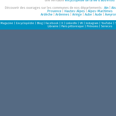
une véritable
encyclopédie de la vie d'autrefois
Découvrir des ouvrages sur les communes de nos départements :
Ain
|
Ai
Provence
|
Hautes-Alpes
|
Alpes-Maritimes
Ardèche
|
Ardennes
|
Ariège
|
Aube
|
Aude
|
Aveyro
Magazine
|
Encyclopédie
|
Blog
|
Facebook
|
X
|
LinkedIn
|
VK
|
Instagram
|
YouTube
|
Librairie
|
Paris pittoresque
|
Prénoms
|
Services