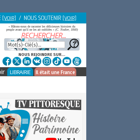
E
/ NOUS SOUTENIR
[VOIR]
[VOIR]
« Hâtons-nous de raconter les délicieuses histoires du
peuple avant qu'il ne les ait oubliées »
(C. Nodier, 1840)
NOUS REJOINDRE SUR...
ir
LIBRAIRIE
Il était une France