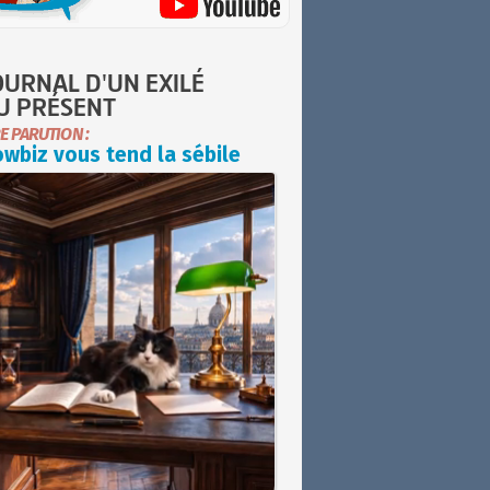
OURNAL D'UN EXILÉ
U PRÉSENT
E PARUTION :
wbiz vous tend la sébile