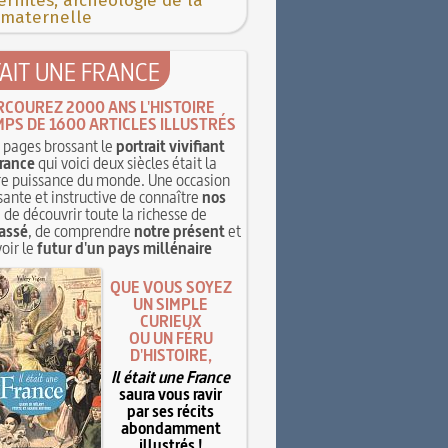
rnités, archéologie de la
 maternelle
TAIT UNE FRANCE
RCOUREZ 2000 ANS L'HISTOIRE
MPS DE 1600 ARTICLES ILLUSTRÉS
pages brossant le
portrait vivifiant
rance
qui voici deux siècles était la
e puissance du monde. Une occasion
sante et instructive de connaître
nos
, de découvrir toute la richesse de
assé
, de comprendre
notre présent
et
oir le
futur d'un pays millénaire
QUE VOUS SOYEZ
UN SIMPLE
CURIEUX
OU UN FÉRU
D'HISTOIRE,
Il était une France
saura vous ravir
par ses récits
abondamment
illustrés !