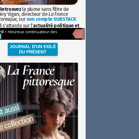
Retrouvez
la plume sans filtre de
éry Vigan, directeur de
La France
toresque
, sur
son compte SUBSTACK
l s'attarde sur l'
actualité politique et
ciétale
avec la hauteur de vue de
istoire
JOURNAL D'UN EXILÉ
DU PRÉSENT