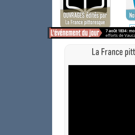
Saisissez v
pour vo