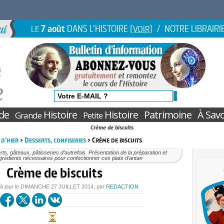
7 août
DANS L'HISTOIRE
/ NOTRE LIBRAIRI
LE
[VOIR]
de
Histoire
Histoire
Patrimoine
À Savo
Grande
Petite
Crème de biscuits
 d’hier
>
Desserts, confiseries
> Crème de biscuits
ts, gâteaux, pâtisseries d’autrefois. Présentation de la préparation et
grédients nécessaires pour confectionner ces plats d’antan
Crème de biscuits
à jour le
DIMANCHE
27 JUILLET 2014
, par
REDACTION