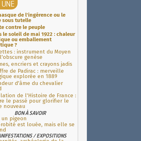
A UNE
asque de l'ingérence ou le
 sous tutelle
ite contre le peuple
 le soleil de mai 1922 : chaleur
rique ou emballement
tique ?
ettes : instrument du Moyen
l'obscure genèse
es, encriers et crayons jadis
fre de Padirac : merveille
gique explorée en 1889
ndeur d'âme du chevalier
d
lation de l'Histoire de France :
re le passé pour glorifier le
 nouveau
BON À SAVOIR
e un pigeon
robité est louée, mais elle se
nd
NIFESTATIONS / EXPOSITIONS