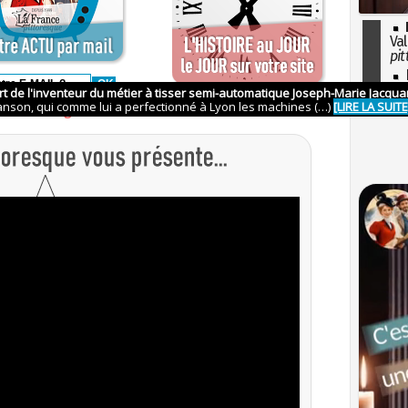
Val
pit
I
so
otre mail, et
appuyez sur OK
l'H
us
abonner gratuitement