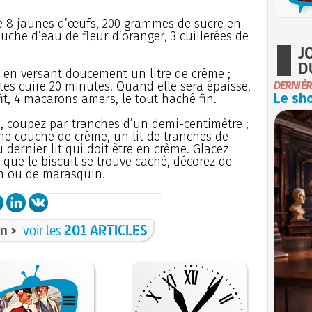
e 8 jaunes d’œufs, 200 grammes de sucre en
ouche d’eau de fleur d’oranger, 3 cuillerées de
J
D
 en versant doucement un litre de crème ;
ites cuire 20 minutes. Quand elle sera épaisse,
DERNIÈR
Le sho
fit, 4 macarons amers, le tout haché fin.
e, coupez par tranches d’un demi-centimètre ;
ne couche de crème, un lit de tranches de
u dernier lit qui doit être en crème. Glacez
 que le biscuit se trouve caché, décorez de
sch ou de marasquin.
n >
voir les
201 ARTICLES