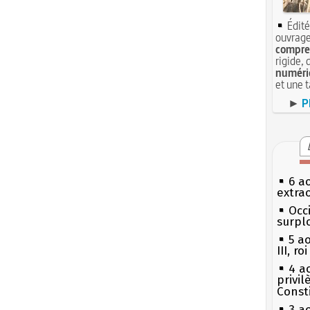
Édité
ouvrage
compren
rigide, 
numéri
et une 
►
P
6 a
extrao
Occi
surpl
5 a
III, r
4 a
privi
Const
3 a