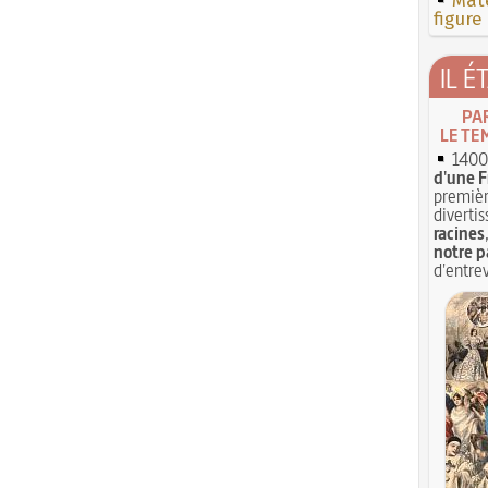
Mate
figure
IL É
PA
LE TE
1400 
d'une F
premièr
divertis
racines
notre p
d'entrev