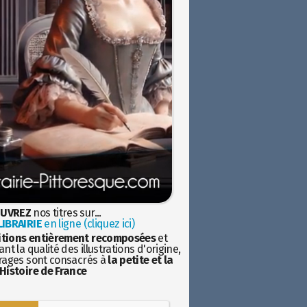
UVREZ
nos titres sur...
IBRAIRIE
en ligne (cliquez ici)
itions entièrement recomposées
et
nt la qualité des illustrations d'origine,
rages sont consacrés à
la petite et la
Histoire de France