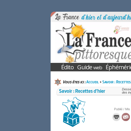
Édito
Guide
Éphéméri
web
Vous êtes ici :
Accueil
>
Savoir : Recettes
Savoir : Recettes d’hier
Desser
des in
Publié / Mis 