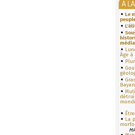
À L
Le m
peuple
L'él
Sous
histo
média
Lun
Âge à 
Plum
Gouf
géolo
Gra
Bayar
Muti
détrui
monde
Êtr
La p
morfo
MA