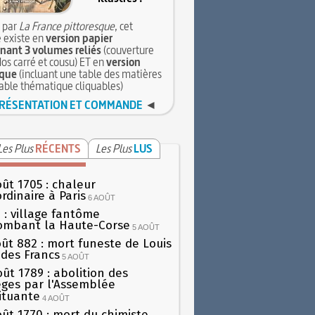
 par
La France pittoresque
, cet
 existe en
version papier
ant 3 volumes reliés
(couverture
dos carré et cousu) ET en
version
que
(incluant une table des matières
table thématique cliquables)
RÉSENTATION ET COMMANDE
◄
Les Plus
RÉCENTS
Les Plus
LUS
oût 1705 : chaleur
rdinaire à Paris
6 AOÛT
 : village fantôme
ombant la Haute-Corse
5 AOÛT
oût 882 : mort funeste de Louis
oi des Francs
5 AOÛT
oût 1789 : abolition des
lèges par l'Assemblée
ituante
4 AOÛT
oût 1770 : mort du chimiste