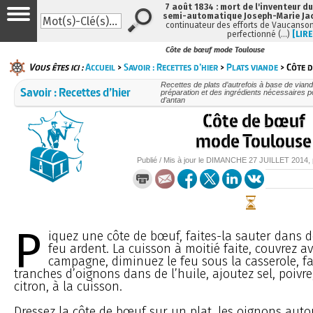
7 août 1834 : mort de l'inventeur du
semi-automatique Joseph-Marie Ja
continuateur des efforts de Vaucanson
perfectionné (…)
[LIRE
Côte de bœuf mode Toulouse
Vous êtes ici :
Accueil
>
Savoir : Recettes d’hier
>
Plats viande
> Côte 
Recettes de plats d’autrefois à base de viand
Savoir : Recettes d’hier
préparation et des ingrédients nécessaires p
d’antan
Côte de bœuf
mode Toulouse
Publié / Mis à jour le
DIMANCHE
27 JUILLET 2014
,
P
iquez une côte de bœuf, faites-la sauter dans de
feu ardent. La cuisson à moitié faite, couvrez av
campagne, diminuez le feu sous la casserole, fai
tranches d’oignons dans de l’huile, ajoutez sel, poivre
citron, à la cuisson.
Dressez la côte de bœuf sur un plat, les oignons auto