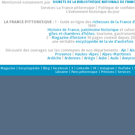
Mentionné notamment par
SIGNETS DE LA BIBLIOTHÈQUE NATIONALE DE FRAN
Services La France pittoresque
|
Politique de confident
L'événement historique du jour
LA FRANCE PITTORESQUE :
1 - Guide en ligne des
richesses de la France d'
1999 :
Histoire de France, patrimoine historique
et cultur
gîtes et chambres d'hôtes
, tourisme, gastronom
2 -
Magazine d'histoire
36 pages couleur depuis 20
une véritable
encyclopédie de la vie d'autrefois
Découvrir des ouvrages sur les communes de nos départements :
Ain
|
Ai
Provence
|
Hautes-Alpes
|
Alpes-Maritimes
Ardèche
|
Ardennes
|
Ariège
|
Aube
|
Aude
|
Aveyro
Magazine
|
Encyclopédie
|
Blog
|
Facebook
|
X
|
LinkedIn
|
VK
|
Instagram
|
YouTube
|
Librairie
|
Paris pittoresque
|
Prénoms
|
Services