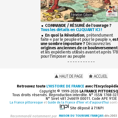
COMMANDE / RÉSUMÉ de l'ouvrage ?
Tous les détails en CLIQUANT ICI !
En quoi la Révolution
, prétendument
faite « par le peuple et pour le peuple »,
es
une sombre imposture ?
Découvrez les
origines anciennes de ce bouleversement
et les expédients utilisés avant et après 17
pour l'imposer au peuple
- - - - - - - - - - -
Retrouvez toute
L'HISTOIRE DE FRANCE
avec l'Encyclopédi
Copyright © 1999-2026
LA FRANCE PITTORES
Tous droits réservés. Reproduction interdite. N° ISSN 1768-32
N° Siret 481 246619 00011. Code APE 913E
La France pittoresque
et
Guide de la France d'hier et d'aujourd'hui
sont 
Site déposé à l'INPI
Recommandé notamment par
MAISON DU TOURISME FRANÇAIS
dès 2003