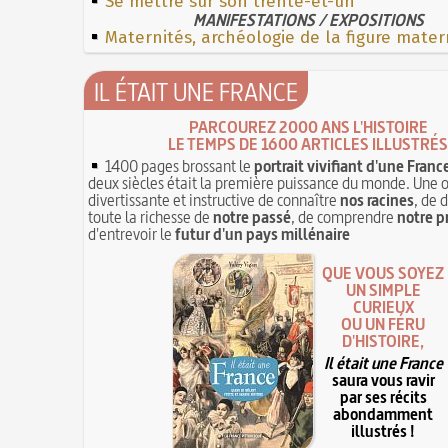
Se mettre sur son trente-et-un
MANIFESTATIONS / EXPOSITIONS
Maternités, archéologie de la figure mater
IL ÉTAIT UNE FRANCE
PARCOUREZ 2000 ANS L'HISTOIRE
LE TEMPS DE 1600 ARTICLES ILLUSTRÉS
1400 pages brossant le
portrait vivifiant d'une Franc
deux siècles était la première puissance du monde. Une 
divertissante et instructive de connaître
nos racines
, de 
toute la richesse de
notre passé
, de comprendre
notre p
d'entrevoir le
futur d'un pays millénaire
QUE VOUS SOYEZ
UN SIMPLE
CURIEUX
OU UN FÉRU
D'HISTOIRE,
Il était une France
saura vous ravir
par ses récits
abondamment
illustrés !