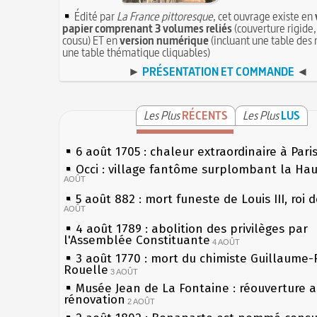
Édité par
La France pittoresque
, cet ouvrage existe en
papier comprenant 3 volumes reliés
(couverture rigide,
cousu) ET en
version numérique
(incluant une table des 
une table thématique cliquables)
►
PRÉSENTATION ET COMMANDE
◄
Les Plus
RÉCENTS
Les Plus
LUS
6 août 1705 : chaleur extraordinaire à Pari
Occi : village fantôme surplombant la Ha
AOÛT
5 août 882 : mort funeste de Louis III, roi 
AOÛT
4 août 1789 : abolition des privilèges par
l'Assemblée Constituante
4 AOÛT
3 août 1770 : mort du chimiste Guillaume-
Rouelle
3 AOÛT
Musée Jean de La Fontaine : réouverture 
rénovation
2 AOÛT