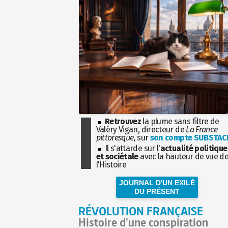
Retrouvez
la plume sans filtre de
Valéry Vigan, directeur de
La France
pittoresque
, sur
son compte SUBSTAC
Il s'attarde sur l'
actualité politique
et sociétale
avec la hauteur de vue d
l'Histoire
JOURNAL D'UN EXILÉ
DU PRÉSENT
RÉVOLUTION FRANÇAISE
Histoire d'une conspiration