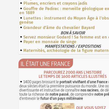
Plumes, encriers et crayons jadis
Gouffre de Padirac : merveille géologique e
en 1889
Lunettes : instrument du Moyen Âge à l'ob
genèse
Grandeur d'âme du chevalier Bayard
BON À SAVOIR
Servez monsieur Godard ! Sa femme est en
Payer en monnaie de singe
MANIFESTATIONS / EXPOSITIONS
Maternités, archéologie de la figure matern
IL ÉTAIT UNE FRANCE
PARCOUREZ 2000 ANS L'HISTOIRE
LE TEMPS DE 1600 ARTICLES ILLUSTRÉS
1400 pages brossant le
portrait vivifiant d'une France
deux siècles était la première puissance du monde. Une oc
divertissante et instructive de connaître
nos racines
, de dé
toute la richesse de
notre passé
, de comprendre
notre pr
d'entrevoir le
futur d'un pays millénaire
QUE VOUS SOYEZ