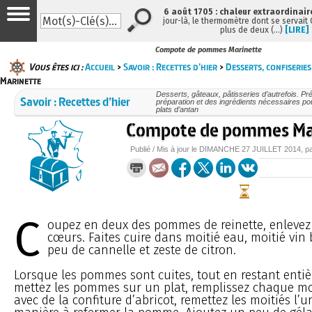
6 août 1705 : chaleur extraordinair
jour-là, le thermomètre dont se servait
plus de deux (…)
[LIRE]
Compote de pommes Marinette
Vous êtes ici :
Accueil
>
Savoir : Recettes d’hier
>
Desserts, confiseries
Marinette
Desserts, gâteaux, pâtisseries d’autrefois. Pré
Savoir : Recettes d’hier
préparation et des ingrédients nécessaires po
plats d’antan
Compote de pommes Ma
Publié / Mis à jour le
DIMANCHE
27 JUILLET 2014
, p
C
oupez en deux des pommes de reinette, enlevez 
cœurs. Faites cuire dans moitié eau, moitié vin
peu de cannelle et zeste de citron.
Lorsque les pommes sont cuites, tout en restant entière
mettez les pommes sur un plat, remplissez chaque m
avec de la confiture d’abricot, remettez les moitiés l’u