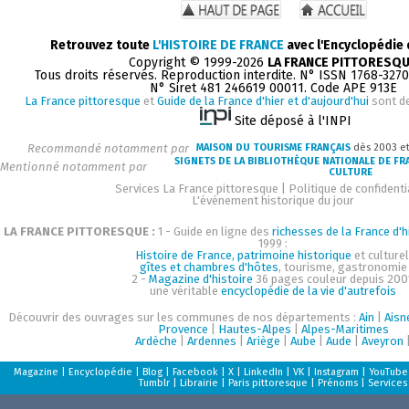
Retrouvez toute
L'HISTOIRE DE FRANCE
avec l'Encyclopédie
Copyright © 1999-2026
LA FRANCE PITTORESQ
Tous droits réservés. Reproduction interdite. N° ISSN 1768-327
N° Siret 481 246619 00011. Code APE 913E
La France pittoresque
et
Guide de la France d'hier et d'aujourd'hui
sont d
Site déposé à l'INPI
Recommandé notamment par
MAISON DU TOURISME FRANÇAIS
dès 2003 e
SIGNETS DE LA BIBLIOTHÈQUE NATIONALE DE FR
Mentionné notamment par
CULTURE
Services La France pittoresque
|
Politique de confidenti
L'événement historique du jour
LA FRANCE PITTORESQUE :
1 - Guide en ligne des
richesses de la France d'h
1999 :
Histoire de France, patrimoine historique
et culturel
gîtes et chambres d'hôtes
, tourisme, gastronomie
2 -
Magazine d'histoire
36 pages couleur depuis 200
une véritable
encyclopédie de la vie d'autrefois
Découvrir des ouvrages sur les communes de nos départements :
Ain
|
Aisn
Provence
|
Hautes-Alpes
|
Alpes-Maritimes
Ardèche
|
Ardennes
|
Ariège
|
Aube
|
Aude
|
Aveyron
Magazine
|
Encyclopédie
|
Blog
|
Facebook
|
X
|
LinkedIn
|
VK
|
Instagram
|
YouTube
Tumblr
|
Librairie
|
Paris pittoresque
|
Prénoms
|
Services