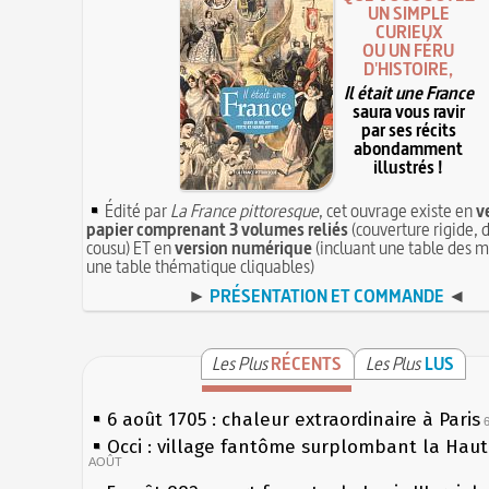
UN SIMPLE
CURIEUX
OU UN FÉRU
D'HISTOIRE,
Il était une France
saura vous ravir
par ses récits
abondamment
illustrés !
Édité par
La France pittoresque
, cet ouvrage existe en
v
papier comprenant 3 volumes reliés
(couverture rigide, d
cousu) ET en
version numérique
(incluant une table des m
une table thématique cliquables)
►
PRÉSENTATION ET COMMANDE
◄
Les Plus
RÉCENTS
Les Plus
LUS
6 août 1705 : chaleur extraordinaire à Paris
Occi : village fantôme surplombant la Hau
AOÛT