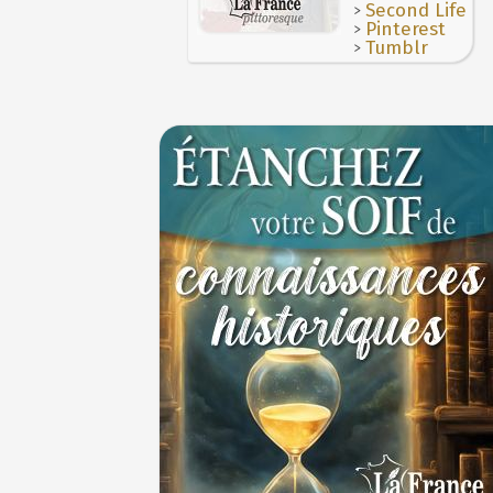
>
Second Life
>
Pinterest
>
Tumblr