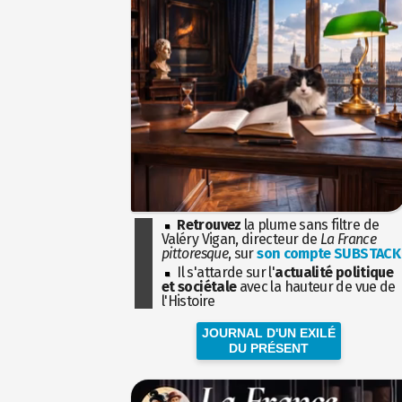
Retrouvez
la plume sans filtre de
Valéry Vigan, directeur de
La France
pittoresque
, sur
son compte SUBSTACK
Il s'attarde sur l'
actualité politique
et sociétale
avec la hauteur de vue de
l'Histoire
JOURNAL D'UN EXILÉ
DU PRÉSENT