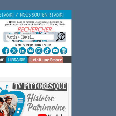
E
/ NOUS SOUTENIR
[VOIR]
[VOIR]
« Hâtons-nous de raconter les délicieuses histoires du
peuple avant qu'il ne les ait oubliées »
(C. Nodier, 1840)
NOUS REJOINDRE SUR...
ir
LIBRAIRIE
Il était une France