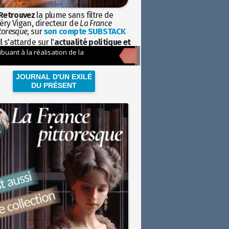
Retrouvez
la plume sans filtre de
éry Vigan, directeur de
La France
toresque
, sur
son compte SUBSTACK
l s'attarde sur l'
actualité politique et
ciétale
avec la hauteur de vue de
istoire
JOURNAL D'UN EXILÉ
DU PRÉSENT