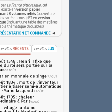
 par
La France pittoresque
, cet
 existe en
version papier
ant 3 volumes reliés
(couverture
dos carré et cousu) ET en
version
que
(incluant une table des matières
table thématique cliquables)
RÉSENTATION ET COMMANDE
◄
Les Plus
RÉCENTS
Les Plus
LUS
ût 1548 : Henri II fixe que
gie du roi sera portée sur la
aie
8 AOÛT
er en monnaie de singe
7 AOÛT
oût 1834 : mort de l'inventeur
tier à tisser semi-automatique
h-Marie Jacquard
7 AOÛT
oût 1705 : chaleur
rdinaire à Paris
6 AOÛT
 : village fantôme
ombant la Haute-Corse