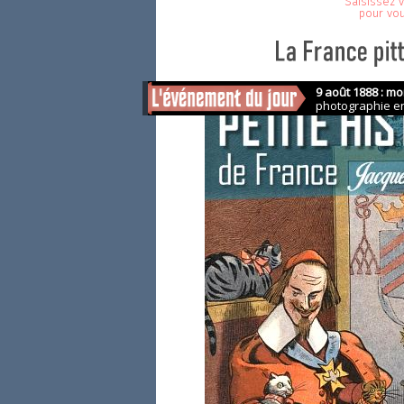
Saisissez v
pour vo