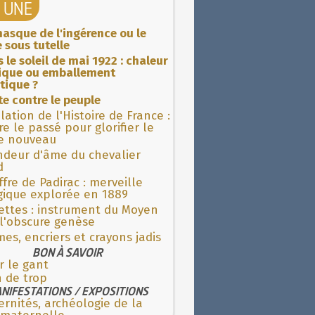
A UNE
asque de l'ingérence ou le
 sous tutelle
 le soleil de mai 1922 : chaleur
rique ou emballement
tique ?
ite contre le peuple
lation de l'Histoire de France :
re le passé pour glorifier le
 nouveau
ndeur d'âme du chevalier
d
fre de Padirac : merveille
gique explorée en 1889
ettes : instrument du Moyen
l'obscure genèse
es, encriers et crayons jadis
BON À SAVOIR
r le gant
 de trop
NIFESTATIONS / EXPOSITIONS
rnités, archéologie de la