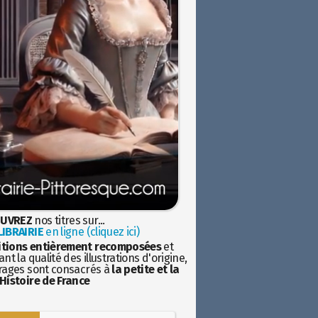
UVREZ
nos titres sur...
IBRAIRIE
en ligne (cliquez ici)
itions entièrement recomposées
et
nt la qualité des illustrations d'origine,
rages sont consacrés à
la petite et la
Histoire de France