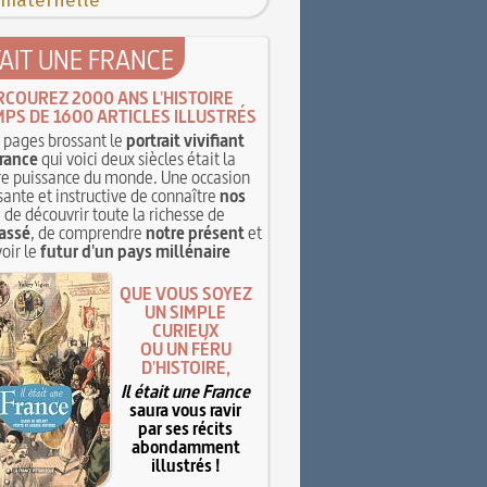
 maternelle
TAIT UNE FRANCE
RCOUREZ 2000 ANS L'HISTOIRE
MPS DE 1600 ARTICLES ILLUSTRÉS
pages brossant le
portrait vivifiant
rance
qui voici deux siècles était la
e puissance du monde. Une occasion
sante et instructive de connaître
nos
, de découvrir toute la richesse de
assé
, de comprendre
notre présent
et
oir le
futur d'un pays millénaire
QUE VOUS SOYEZ
UN SIMPLE
CURIEUX
OU UN FÉRU
D'HISTOIRE,
Il était une France
saura vous ravir
par ses récits
abondamment
illustrés !