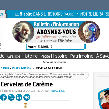
8 août
DANS L'HISTOIRE
/ NOTRE LIBRAIRI
LE
[VOIR]
de
Histoire
Histoire
Patrimoine
À Savo
Grande
Petite
Cervelas de Carême
 d’hier
>
Plats poisson
> Cervelas de Carême
es de plats d’autrefois à base de poisson. Présentation de la préparation
 ingrédients nécessaires pour confectionner ces plats d’antan
Cervelas de Carême
s à jour le
SAMEDI
26 JUILLET 2014
, par
REDACTION