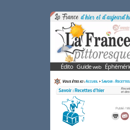
Édito
Guide
Éphéméri
web
Vous êtes ici :
Accueil
>
Savoir : Recettes
Savoir : Recettes d’hier
Recett
et des
Publié / Mi