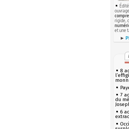
Édité
ouvrage
compren
rigide, 
numéri
et une 
►
P
8 ao
l’effi
monn
Pay
7 a
du mé
Josep
6 a
extrao
Occi
surpl