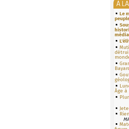
À L
Le m
peuple
Sous
histo
média
L'él
Muti
détrui
monde
Gra
Bayar
Gouf
géolo
Lun
Âge à 
Plum
Jete
Rien
MA
Mate