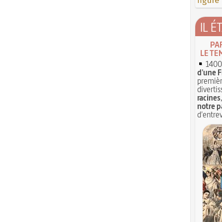
figure
IL É
PA
LE TE
1400 
d'une F
premièr
divertis
racines
notre p
d'entrev