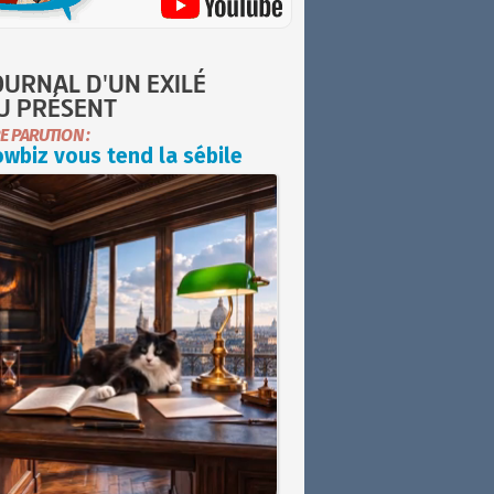
OURNAL D'UN EXILÉ
U PRÉSENT
E PARUTION :
wbiz vous tend la sébile