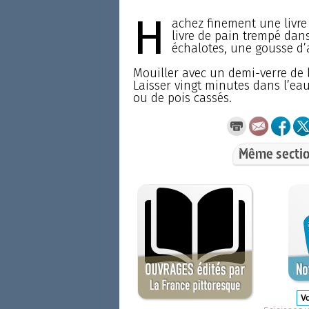
H
achez finement une livre
livre de pain trempé dans
échalotes, une gousse d’a
Mouiller avec un demi-verre de l
Laisser vingt minutes dans l’ea
ou de pois cassés.
Même sectio