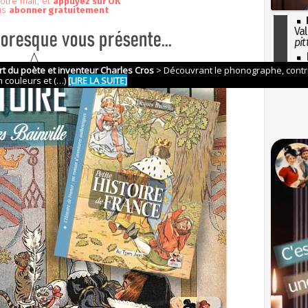
otre mail, et
appuyez sur OK
us
abonner gratuitement
Val
pit
I
so
l'H