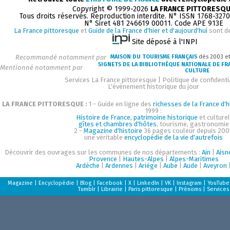
Copyright © 1999-2026
LA FRANCE PITTORESQ
Tous droits réservés. Reproduction interdite. N° ISSN 1768-327
N° Siret 481 246619 00011. Code APE 913E
La France pittoresque
et
Guide de la France d'hier et d'aujourd'hui
sont d
Site déposé à l'INPI
Recommandé notamment par
MAISON DU TOURISME FRANÇAIS
dès 2003 e
SIGNETS DE LA BIBLIOTHÈQUE NATIONALE DE FR
Mentionné notamment par
CULTURE
Services La France pittoresque
|
Politique de confidenti
L'événement historique du jour
LA FRANCE PITTORESQUE :
1 - Guide en ligne des
richesses de la France d'h
1999 :
Histoire de France, patrimoine historique
et culturel
gîtes et chambres d'hôtes
, tourisme, gastronomie
2 -
Magazine d'histoire
36 pages couleur depuis 200
une véritable
encyclopédie de la vie d'autrefois
Découvrir des ouvrages sur les communes de nos départements :
Ain
|
Aisn
Provence
|
Hautes-Alpes
|
Alpes-Maritimes
Ardèche
|
Ardennes
|
Ariège
|
Aube
|
Aude
|
Aveyron
Magazine
|
Encyclopédie
|
Blog
|
Facebook
|
X
|
LinkedIn
|
VK
|
Instagram
|
YouTube
Tumblr
|
Librairie
|
Paris pittoresque
|
Prénoms
|
Services