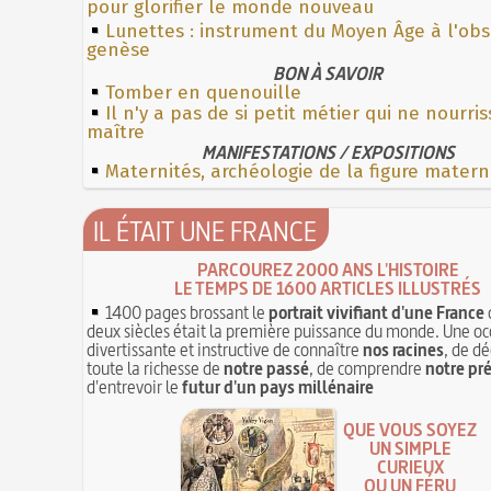
pour glorifier le monde nouveau
Lunettes : instrument du Moyen Âge à l'ob
genèse
BON À SAVOIR
Tomber en quenouille
Il n'y a pas de si petit métier qui ne nourri
maître
MANIFESTATIONS / EXPOSITIONS
Maternités, archéologie de la figure matern
IL ÉTAIT UNE FRANCE
PARCOUREZ 2000 ANS L'HISTOIRE
LE TEMPS DE 1600 ARTICLES ILLUSTRÉS
1400 pages brossant le
portrait vivifiant d'une France
deux siècles était la première puissance du monde. Une oc
divertissante et instructive de connaître
nos racines
, de dé
toute la richesse de
notre passé
, de comprendre
notre pr
d'entrevoir le
futur d'un pays millénaire
QUE VOUS SOYEZ
UN SIMPLE
CURIEUX
OU UN FÉRU