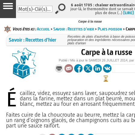
6 août 1705 : chaleur extraordinair
jour-là, le thermomètre dont se servait
plus de deux (…)
[LIRE]
Carpe à la russe
Vous êtes ici :
Accueil
>
Savoir : Recettes d’hier
>
Plats poisson
> Carpe
Recettes de plats d’autrefois à base de poisso
Savoir : Recettes d’hier
préparation et des ingrédients nécessaires po
plats d’antan
Carpe à la russe
Publié / Mis à jour le
SAMEDI
26 JUILLET 2014
, pa
É
caillez, videz, essuyez sans laver, saupoudrez sel
dans la farine, mettez dans un plat beurré, moui
blanc, mettez au four en arrosant fréquemment
Faites cuire de la choucroute au beurre, mettez la ca
un rang d’oignons glacés, de champignons cuits au be
part une sauce raifort.