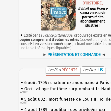
D'HISTOIRE,
Il était une France
saura vous ravir
par ses récits
abondamment
illustrés !
Édité par
La France pittoresque
, cet ouvrage existe en
v
papier comprenant 3 volumes reliés
(couverture rigide, d
cousu) ET en
version numérique
(incluant une table des m
une table thématique cliquables)
►
PRÉSENTATION ET COMMANDE
◄
Les Plus
RÉCENTS
Les Plus
LUS
6 août 1705 : chaleur extraordinaire à Paris
Occi : village fantôme surplombant la Hau
AOÛT
5 août 882 : mort funeste de Louis III, roi d
AOÛT
4 août 1789 : abolition des privilèges par