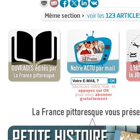
Même section >
voir les
123 ARTICLE
Saisissez votre mail, et
appuyez sur OK
pour vous
abonner
gratuitement