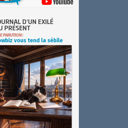
OURNAL D'UN EXILÉ
U PRÉSENT
E PARUTION :
wbiz vous tend la sébile