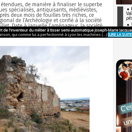
e étendues, de manière à finaliser le superbe
ues spécialisés, antiquisants, médiévistes,
Val
rès deux mois de fouilles très riches, ce
pit
gional de l’Archéologie et confié à la société
I
llet. Date à laquelle l’aménageur, la société
so
oyer les pelles mécaniques et broyer les
l'H