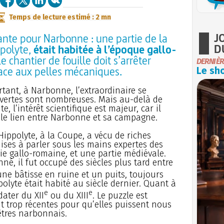
Temps de lecture estimé : 2 mn
J
ante pour Narbonne : une partie de la
D
ppolyte,
était habitée à l’époque gallo-
Le chantier de fouille doit s’arrêter
DERNIÈR
lace aux pelles mécaniques.
Le sho
rtant, à Narbonne, l’extraordinaire se
uvertes sont nombreuses. Mais au-delà de
e, l’intérêt scientifique est majeur, car il
 le lien entre Narbonne et sa campagne.
Hippolyte, à la Coupe, a vécu de riches
ises à parler sous les mains expertes des
ie gallo-romaine, et une partie médiévale.
né, il fut occupé des siècles plus tard entre
une bâtisse en ruine et un puits, toujours
olyte était habité au siècle dernier. Quant à
e
e
dater du XII
ou du XIII
. Le puzzle est
t trop récentes pour qu’elles puissent nous
êtres narbonnais.