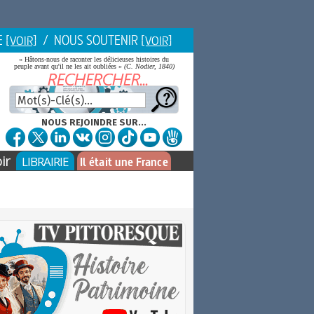
E
/ NOUS SOUTENIR
[VOIR]
[VOIR]
« Hâtons-nous de raconter les délicieuses histoires du
peuple avant qu'il ne les ait oubliées »
(C. Nodier, 1840)
NOUS REJOINDRE SUR...
ir
LIBRAIRIE
Il était une France