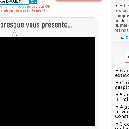
Édité
otre mail, et
appuyez sur OK
ouvrage
us
abonner gratuitement
compren
rigide, 
numéri
et une 
►
P
6 a
extrao
Occi
surpl
5 a
III, r
4 a
privi
Const
3 a
Guill