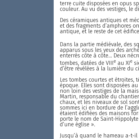
terre cuite disposées en opus s
couleur. Au vu des vestiges, le d
Des céramiques antiques et médié
et des fragments d’amphores ont
antique, et le reste de cet édific
Dans la partie médiévale, des sq
apparus sous les yeux des arch
enterrés côte à côte… Deux nécr
e
e
tombes, datées de VIII
au XI
si
d’être révélées à la lumière du 
Les tombes courtes et étroites, 
époque. Elles sont disposées au
non loin des vestiges de la maiso
Martin, responsable du chantier.
chaux, et les niveaux de sol sont
sommes ici en bordure de l’agglo
étaient édifiées des maisons fo
porte le nom de Saint-Hippolyt
d’une église ».
Jusqu’à quand le hameau a-t-il é