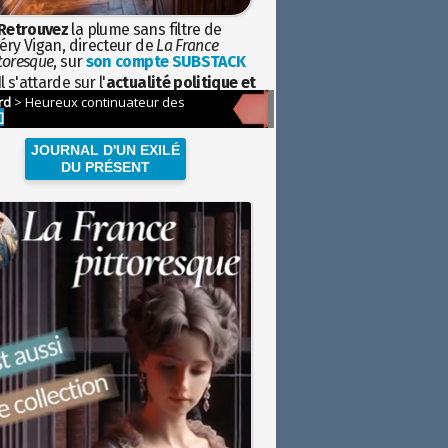
Retrouvez
la plume sans filtre de
éry Vigan, directeur de
La France
toresque
, sur
son compte SUBSTACK
l s'attarde sur l'
actualité politique et
ciétale
avec la hauteur de vue de
istoire
JOURNAL D'UN EXILÉ
DU PRÉSENT