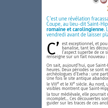
C’est une révélation fracass
Coupe, au lieu-dit Saint-Hi
romaine et carolingienne
. 
vendredi avant de laisser p
C’
est exceptionnel, et pou
banalise, tant les déco
l’aspect superbe de ce sit
renseigne sur un fait nouveau :
On sait, aujourd’hui, que Saint-
heures. Deux périodes se sont m
archéologues d’Eveha : une part
Une fois le site antique abandon
e
e
le VIII
et le XI
siècle. Au nord, 
visibles montrent que Saint-Hipp
la tour médiévale, elle pourrait 
incomplet... Ces découvertes son
guider sur les traces de ces anc