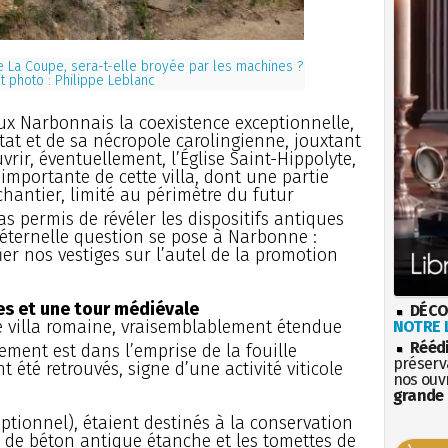
mine La Coupe, sera-t-elle broyée par les machines ?
t photo : Philippe Leblanc
x Narbonnais la coexistence exceptionnelle,
tat et de sa nécropole carolingienne, jouxtant
rir, éventuellement, l’Église Saint-Hippolyte,
 importante de cette villa, dont une partie
hantier, limité au périmètre du futur
pas permis de révéler les dispositifs antiques
éternelle question se pose à Narbonne :
er nos vestiges sur l’autel de la promotion
es et une tour médiévale
DÉCO
 villa romaine, vraisemblablement étendue
NOTRE L
Rééd
ment est dans l’emprise de la fouille
préserva
t été retrouvés, signe d’une activité viticole
nos ouv
grande 
ptionnel), étaient destinés à la conservation
 de béton antique étanche et les tomettes de