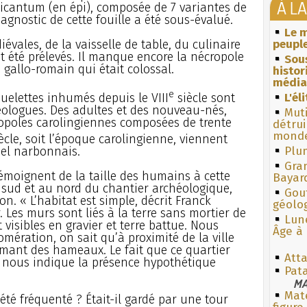
À L
picantum (en épi), composée de 7 variantes de
iagnostic de cette fouille a été sous-évalué.
Le m
vales, de la vaisselle de table, du culinaire
peuple
 été prélevés. Il manque encore la nécropole
Sous
e gallo-romain qui était colossal.
histo
média
e
uelettes inhumés depuis le VIII
siècle sont
L'él
éologues. Des adultes et des nouveau-nés,
Muti
opoles carolingiennes composées de trente
détrui
monde
ècle, soit l’époque carolingienne, viennent
ciel narbonnais.
Plum
Gra
témoignent de la taille des humains à cette
Bayar
 sud et au nord du chantier archéologique,
Gouf
n. « L’habitat est simple, décrit Franck
géolo
 Les murs sont liés à la terre sans mortier de
Lun
 visibles en gravier et terre battue. Nous
Âge à 
mération, on sait qu’à proximité de la ville
rmant des hameaux. Le fait que ce quartier
Atta
e nous indique la présence hypothétique
Pat
MA
Mate
té fréquenté ? Était-il gardé par une tour