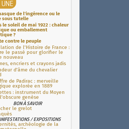
A UNE
asque de l'ingérence ou le
 sous tutelle
 le soleil de mai 1922 : chaleur
rique ou emballement
tique ?
ite contre le peuple
lation de l'Histoire de France :
re le passé pour glorifier le
 nouveau
es, encriers et crayons jadis
ndeur d'âme du chevalier
d
fre de Padirac : merveille
gique explorée en 1889
ettes : instrument du Moyen
l'obscure genèse
BON À SAVOIR
cher le grelot
aquès
NIFESTATIONS / EXPOSITIONS
rnités, archéologie de la