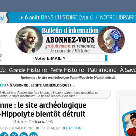
6 août
DANS L'HISTOIRE
/ NOTRE LIBRAIRI
LE
[VOIR]
de
Histoire
Histoire
Patrimoine
À Savo
Grande
Petite
Narbonne : le site archéologique Saint-Hippolyte bientôt détruit
Actu
> Narbonne : le site archéologique (…)
Histoire et Patrimoine font la une, s’invitent dans notre quotidien et
nent un sujet d’actualité. Le passé au cœur de l’actu.
ne : le site archéologique
-Hippolyte bientôt détruit
(Source : L’Indépendant)
s à jour le
SAMEDI
26 JUILLET 2014
, par
REDACTION