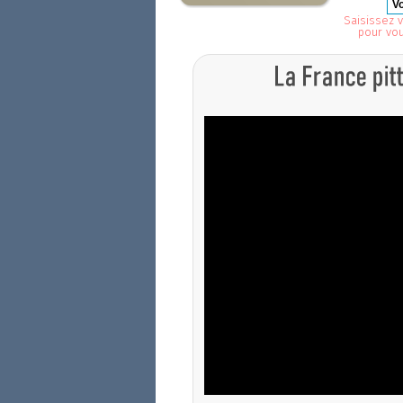
Saisissez v
pour vo