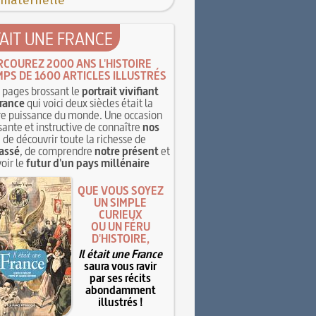
 maternelle
TAIT UNE FRANCE
RCOUREZ 2000 ANS L'HISTOIRE
MPS DE 1600 ARTICLES ILLUSTRÉS
pages brossant le
portrait vivifiant
rance
qui voici deux siècles était la
e puissance du monde. Une occasion
sante et instructive de connaître
nos
, de découvrir toute la richesse de
assé
, de comprendre
notre présent
et
oir le
futur d'un pays millénaire
QUE VOUS SOYEZ
UN SIMPLE
CURIEUX
OU UN FÉRU
D'HISTOIRE,
Il était une France
saura vous ravir
par ses récits
abondamment
illustrés !