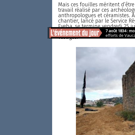
Mais ces fouilles méritent d’êtr
travail réalisé par ces archéolog
anthropologues et céramistes. Ap
chantier, lancé par le Service Ré
Eveha, se termine vendredi 25 jui
de promotion Hectare pourra env
vestiges.