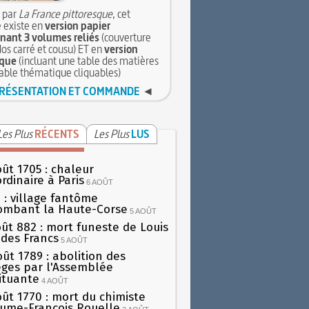
 par
La France pittoresque
, cet
 existe en
version papier
ant 3 volumes reliés
(couverture
dos carré et cousu) ET en
version
que
(incluant une table des matières
table thématique cliquables)
RÉSENTATION ET COMMANDE
◄
Les Plus
RÉCENTS
Les Plus
LUS
oût 1705 : chaleur
rdinaire à Paris
6 AOÛT
 : village fantôme
ombant la Haute-Corse
5 AOÛT
oût 882 : mort funeste de Louis
oi des Francs
5 AOÛT
oût 1789 : abolition des
lèges par l'Assemblée
ituante
4 AOÛT
oût 1770 : mort du chimiste
aume-François Rouelle