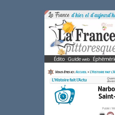
Édito
Guide
Éphéméri
web
Vous êtes ici :
Accueil
>
L’Histoire fait l’
L’Histoire fait l’Actu
Quand 
devien
Narbon
Saint
Publié / Mi