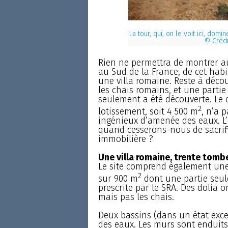
La tour, qui, on le voit ici, do
© Crédi
Rien ne permettra de montrer au
au Sud de la France, de cet habi
une villa romaine. Reste à découv
les chais romains, et une partie
seulement a été découverte. Le c
2
lotissement, soit 4 500 m
, n’a 
ingénieux d’amenée des eaux. L’
quand cesserons-nous de sacrifi
immobilière ?
Une villa romaine, trente tomb
Le site comprend également une
2
sur 900 m
dont une partie seule
prescrite par le SRA. Des dolia on
mais pas les chais.
Deux bassins (dans un état exce
des eaux. Les murs sont enduits