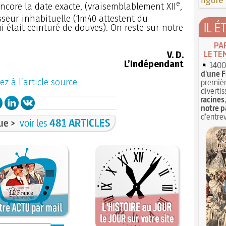
figure
e
ncore la date exacte, (vraisemblablement XII
,
sseur inhabituelle (1m40 attestent du
IL É
qui était ceinturé de douves). On reste sur notre
PA
LE TE
V. D.
L’Indépendant
1400 
d'une F
ez à l’article source
premièr
divertis
racines
notre p
d'entrev
ue >
voir les
481 ARTICLES