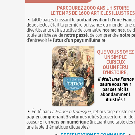
PARCOUREZ 2000 ANS L'HISTOIRE
LE TEMPS DE 1600 ARTICLES ILLUSTRÉS
1400 pages brossant le
portrait vivifiant d'une Franc
deux siècles était la première puissance du monde. Une 
divertissante et instructive de connaître
nos racines
, de 
toute la richesse de
notre passé
, de comprendre
notre p
d'entrevoir le
futur d'un pays millénaire
QUE VOUS SOYEZ
UN SIMPLE
CURIEUX
OU UN FÉRU
D'HISTOIRE,
Il était une France
saura vous ravir
par ses récits
abondamment
illustrés !
Édité par
La France pittoresque
, cet ouvrage existe en
papier comprenant 3 volumes reliés
(couverture rigide,
cousu) ET en
version numérique
(incluant une table des 
une table thématique cliquables)
►
PRÉSENTATION ET COMMANDE
◄