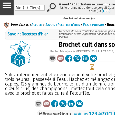
6 août 1705 : chaleur extraordinaire
là, le thermomètre dont se servait Cass
deux (…)
[LIRE]
Brochet cuit dans son jus
Vous êtes ici :
Accueil
>
Savoir : Recettes d’hier
>
Plats poisson
> Broc
Recettes de plats d’autrefois à base de poiss
Savoir : Recettes d’hier
préparation et des ingrédients nécessaires p
d’antan
Brochet cuit dans so
Publié / Mis à jour le
MERCREDI
23 JUILLET 2014
,
Salez intérieurement et extérieurement votre brochet ;
trois heures ; passez-le à l’eau. Hachez et mélangez d
câpres, 125 grammes de beurre, le jus d’un demi-citro
d’œufs crus, des champignons ; mettez tout cela dans
avec le brochet et faites cuire à l’étouffée.
Même section >
voir les
123 ARTICL