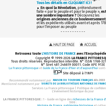
Tous les détails en CLIQUANT ICI !
En quoi la Révolution
, prétendument
faite « par le peuple et pour le peuple »,
es
une sombre imposture ?
Découvrez les
origines anciennes de ce bouleversement
et les expédients utilisés avant et après 17
pour l'imposer au peuple
- - - - - - - - - - -
Retrouvez toute
L'HISTOIRE DE FRANCE
avec l'Encyclopédi
Copyright © 1999-2026
LA FRANCE PITTORES
Tous droits réservés. Reproduction interdite. N° ISSN 1768-32
N° Siret 481 246619 00011. Code APE 913E
La France pittoresque
et
Guide de la France d'hier et d'aujourd'hui
sont 
Site déposé à l'INPI
Recommandé notamment par
MAISON DU TOURISME FRANÇAIS
dès 2003
Mentionné notamment par
SIGNETS DE LA BIBLIOTHÈQUE NATIONALE DE FRAN
Services La France pittoresque
|
Politique de confident
L'événement historique du jour
LA FRANCE PITTORESQUE :
1 - Guide en ligne des
richesses de la France d'
1999 :
Histoire de France, patrimoine historique
et cultur