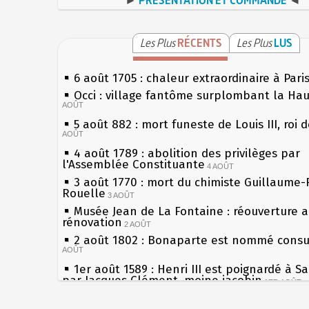
Les Plus
RÉCENTS
Les Plus
LUS
6 août 1705 : chaleur extraordinaire à Pari
Occi : village fantôme surplombant la Ha
AOÛT
5 août 882 : mort funeste de Louis III, roi 
AOÛT
4 août 1789 : abolition des privilèges par
l'Assemblée Constituante
4 AOÛT
3 août 1770 : mort du chimiste Guillaume-
Rouelle
3 AOÛT
Musée Jean de La Fontaine : réouverture 
rénovation
2 AOÛT
2 août 1802 : Bonaparte est nommé consul
AOÛT
1er août 1589 : Henri III est poignardé à S
par Jacques Clément, moine jacobin
1ER AOÛT
31 juillet 1899 : décret instaurant les mou