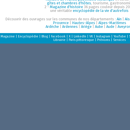
gîtes et chambres d'hôtes
, tourisme, gastronom
2 -
Magazine d'histoire
36 pages couleur depuis 20
une véritable
encyclopédie de la vie d'autrefois
Découvrir des ouvrages sur les communes de nos départements :
Ain
|
Ai
Provence
|
Hautes-Alpes
|
Alpes-Maritimes
Ardèche
|
Ardennes
|
Ariège
|
Aube
|
Aude
|
Aveyro
Magazine
|
Encyclopédie
|
Blog
|
Facebook
|
X
|
LinkedIn
|
VK
|
Instagram
|
YouTube
|
Librairie
|
Paris pittoresque
|
Prénoms
|
Services