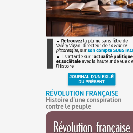
Retrouvez
la plume sans filtre de
Valéry Vigan, directeur de
La France
pittoresque
, sur
son compte SUBSTAC
Il s'attarde sur l'
actualité politique
et sociétale
avec la hauteur de vue d
l'Histoire
JOURNAL D'UN EXILÉ
DU PRÉSENT
RÉVOLUTION FRANÇAISE
Histoire d'une conspiration
contre le peuple