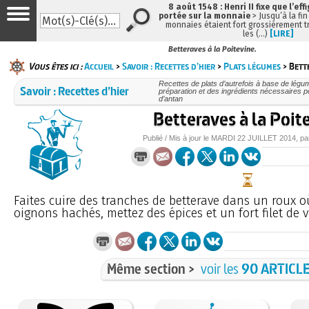
8 août 1548 : Henri II fixe que l’eff
portée sur la monnaie
> Jusqu’à la fin
monnaies étaient fort grossièrement tr
les (…)
[LIRE]
Betteraves à la Poitevine.
Vous êtes ici :
Accueil
>
Savoir : Recettes d’hier
>
Plats légumes
> Bette
Recettes de plats d’autrefois à base de légu
Savoir : Recettes d’hier
préparation et des ingrédients nécessaires p
d’antan
Betteraves à la Poit
Publié / Mis à jour le
MARDI
22 JUILLET 2014
, p
Faites cuire des tranches de betterave dans un roux o
oignons hachés, mettez des épices et un fort filet de v
Même section >
voir les
90 ARTICL