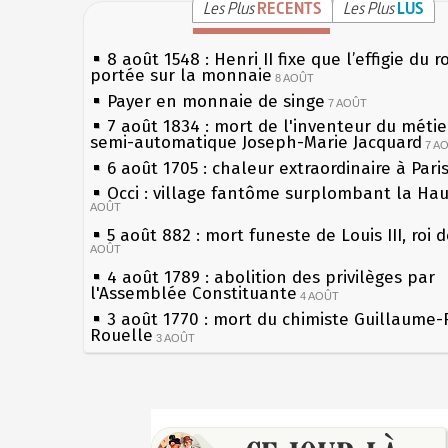
Les Plus
RÉCENTS
Les Plus
LUS
8 août 1548 : Henri II fixe que l’effigie du r
portée sur la monnaie
8 AOÛT
Payer en monnaie de singe
7 AOÛT
7 août 1834 : mort de l'inventeur du métier
semi-automatique Joseph-Marie Jacquard
7 A
6 août 1705 : chaleur extraordinaire à Pari
Occi : village fantôme surplombant la Ha
AOÛT
5 août 882 : mort funeste de Louis III, roi 
AOÛT
4 août 1789 : abolition des privilèges par
l'Assemblée Constituante
4 AOÛT
3 août 1770 : mort du chimiste Guillaume-
Rouelle
3 AOÛT
Musée Jean de La Fontaine : réouverture 
rénovation
2 AOÛT
2 août 1802 : Bonaparte est nommé consul
Sécheresses (Grandes), étés caniculaires à
AOÛT
les siècles
1er août 1589 : Henri III est poignardé à S