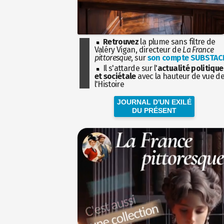
Retrouvez
la plume sans filtre de
Valéry Vigan, directeur de
La France
pittoresque
, sur
son compte SUBSTAC
Il s'attarde sur l'
actualité politique
et sociétale
avec la hauteur de vue d
l'Histoire
JOURNAL D'UN EXILÉ
DU PRÉSENT