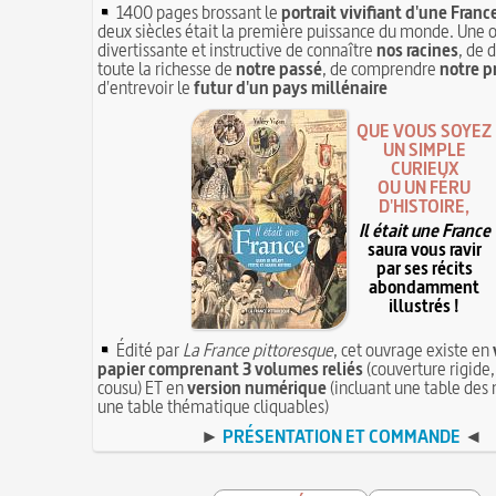
1400 pages brossant le
portrait vivifiant d'une Franc
deux siècles était la première puissance du monde. Une 
divertissante et instructive de connaître
nos racines
, de 
toute la richesse de
notre passé
, de comprendre
notre p
d'entrevoir le
futur d'un pays millénaire
QUE VOUS SOYEZ
UN SIMPLE
CURIEUX
OU UN FÉRU
D'HISTOIRE,
Il était une France
saura vous ravir
par ses récits
abondamment
illustrés !
Édité par
La France pittoresque
, cet ouvrage existe en
papier comprenant 3 volumes reliés
(couverture rigide,
cousu) ET en
version numérique
(incluant une table des 
une table thématique cliquables)
►
PRÉSENTATION ET COMMANDE
◄