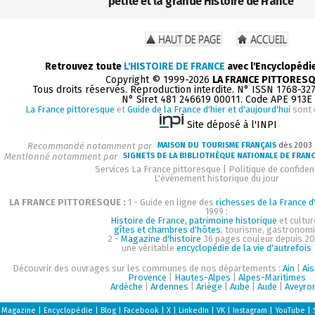
petite et la grande Histoire de France
Retrouvez toute
L'HISTOIRE DE FRANCE
avec l'Encyclopédi
Copyright © 1999-2026
LA FRANCE PITTORES
Tous droits réservés. Reproduction interdite. N° ISSN 1768-32
N° Siret 481 246619 00011. Code APE 913E
La France pittoresque
et
Guide de la France d'hier et d'aujourd'hui
sont 
Site déposé à l'INPI
Recommandé notamment par
MAISON DU TOURISME FRANÇAIS
dès 2003
Mentionné notamment par
SIGNETS DE LA BIBLIOTHÈQUE NATIONALE DE FRAN
Services La France pittoresque
|
Politique de confident
L'événement historique du jour
LA FRANCE PITTORESQUE :
1 - Guide en ligne des
richesses de la France d'
1999 :
Histoire de France, patrimoine historique
et cultur
gîtes et chambres d'hôtes
, tourisme, gastronom
2 -
Magazine d'histoire
36 pages couleur depuis 20
une véritable
encyclopédie de la vie d'autrefois
Découvrir des ouvrages sur les communes de nos départements :
Ain
|
Ai
Provence
|
Hautes-Alpes
|
Alpes-Maritimes
Ardèche
|
Ardennes
|
Ariège
|
Aube
|
Aude
|
Aveyro
Magazine
|
Encyclopédie
|
Blog
|
Facebook
|
X
|
LinkedIn
|
VK
|
Instagram
|
YouTube
|