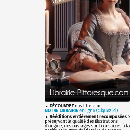
DÉCOUVREZ
nos titres sur...
NOTRE LIBRAIRIE
en ligne (cliquez ici)
Rééditions entièrement recomposées
e
préservant la qualité des illustrations
d'origine, nos ouvrages sont consacrés à
la