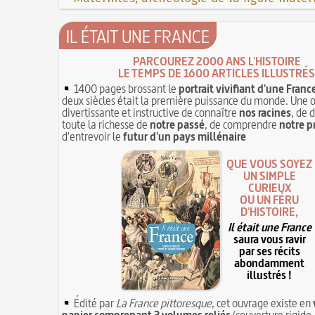
IL ÉTAIT UNE FRANCE
PARCOUREZ 2000 ANS L'HISTOIRE
LE TEMPS DE 1600 ARTICLES ILLUSTRÉS
1400 pages brossant le
portrait vivifiant d'une Franc
deux siècles était la première puissance du monde. Une 
divertissante et instructive de connaître
nos racines
, de 
toute la richesse de
notre passé
, de comprendre
notre p
d'entrevoir le
futur d'un pays millénaire
QUE VOUS SOYEZ
UN SIMPLE
CURIEUX
OU UN FÉRU
D'HISTOIRE,
Il était une France
saura vous ravir
par ses récits
abondamment
illustrés !
Édité par
La France pittoresque
, cet ouvrage existe en
papier comprenant 3 volumes reliés
(couverture rigide,