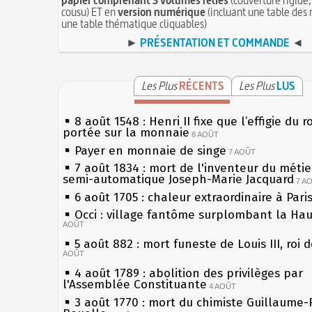
cousu) ET en
version numérique
(incluant une table des 
une table thématique cliquables)
►
PRÉSENTATION ET COMMANDE
◄
Les Plus
RÉCENTS
Les Plus
LUS
8 août 1548 : Henri II fixe que l’effigie du r
portée sur la monnaie
8 AOÛT
Payer en monnaie de singe
7 AOÛT
7 août 1834 : mort de l'inventeur du métier
semi-automatique Joseph-Marie Jacquard
7 A
6 août 1705 : chaleur extraordinaire à Pari
Occi : village fantôme surplombant la Ha
AOÛT
5 août 882 : mort funeste de Louis III, roi 
AOÛT
4 août 1789 : abolition des privilèges par
l'Assemblée Constituante
4 AOÛT
3 août 1770 : mort du chimiste Guillaume-