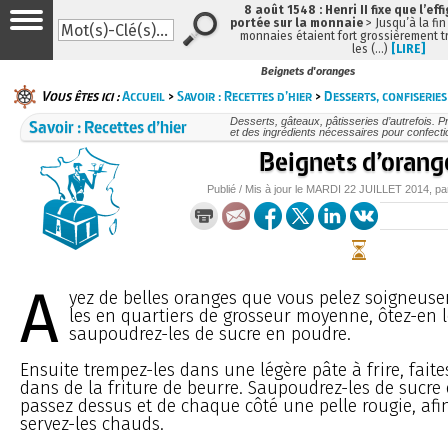
8 août 1548 : Henri II fixe que l’eff
portée sur la monnaie
> Jusqu’à la fin
monnaies étaient fort grossièrement tr
les (…)
[LIRE]
Beignets d'oranges
Vous êtes ici :
Accueil
>
Savoir : Recettes d’hier
>
Desserts, confiseries
Savoir : Recettes d’hier
Desserts, gâteaux, pâtisseries d’autrefois. P
et des ingrédients nécessaires pour confecti
Beignets d’orang
Publié / Mis à jour le
MARDI
22 JUILLET 2014
, p
A
yez de belles oranges que vous pelez soigneus
les en quartiers de grosseur moyenne, ôtez-en l
saupoudrez-les de sucre en poudre.
Ensuite trempez-les dans une légère pâte à frire, faite
dans de la friture de beurre. Saupoudrez-les de sucre
passez dessus et de chaque côté une pelle rougie, afin 
servez-les chauds.