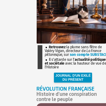
Retrouvez
la plume sans filtre de
Valéry Vigan, directeur de
La France
pittoresque
, sur
son compte SUBSTAC
Il s'attarde sur l'
actualité politique
et sociétale
avec la hauteur de vue d
l'Histoire
JOURNAL D'UN EXILÉ
DU PRÉSENT
RÉVOLUTION FRANÇAISE
Histoire d'une conspiration
contre le peuple