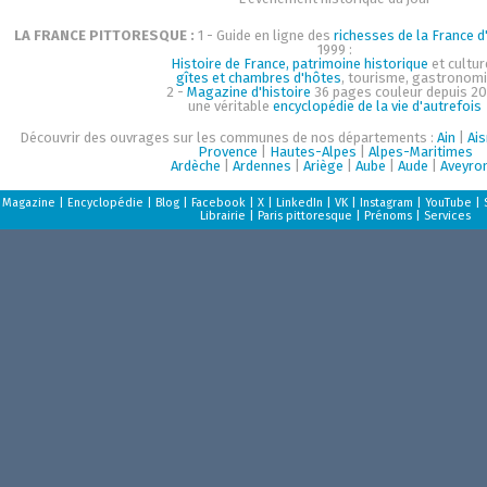
LA FRANCE PITTORESQUE :
1 - Guide en ligne des
richesses de la France d'
1999 :
Histoire de France, patrimoine historique
et cultur
gîtes et chambres d'hôtes
, tourisme, gastronom
2 -
Magazine d'histoire
36 pages couleur depuis 20
une véritable
encyclopédie de la vie d'autrefois
Découvrir des ouvrages sur les communes de nos départements :
Ain
|
Ai
Provence
|
Hautes-Alpes
|
Alpes-Maritimes
Ardèche
|
Ardennes
|
Ariège
|
Aube
|
Aude
|
Aveyro
Magazine
|
Encyclopédie
|
Blog
|
Facebook
|
X
|
LinkedIn
|
VK
|
Instagram
|
YouTube
|
Librairie
|
Paris pittoresque
|
Prénoms
|
Services