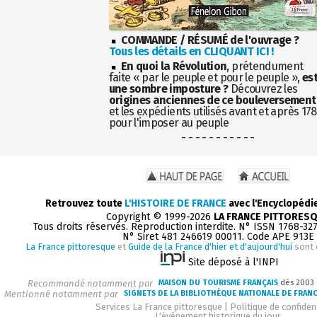
COMMANDE / RÉSUMÉ de l'ouvrage ?
Tous les détails en CLIQUANT ICI !
En quoi la Révolution
, prétendument
faite « par le peuple et pour le peuple »,
es
une sombre imposture ?
Découvrez les
origines anciennes de ce bouleversement
et les expédients utilisés avant et après 17
pour l'imposer au peuple
- - - - - - - - - - -
Retrouvez toute
L'HISTOIRE DE FRANCE
avec l'Encyclopédi
Copyright © 1999-2026
LA FRANCE PITTORES
Tous droits réservés. Reproduction interdite. N° ISSN 1768-32
N° Siret 481 246619 00011. Code APE 913E
La France pittoresque
et
Guide de la France d'hier et d'aujourd'hui
sont 
Site déposé à l'INPI
Recommandé notamment par
MAISON DU TOURISME FRANÇAIS
dès 2003
Mentionné notamment par
SIGNETS DE LA BIBLIOTHÈQUE NATIONALE DE FRAN
Services La France pittoresque
|
Politique de confident
L'événement historique du jour