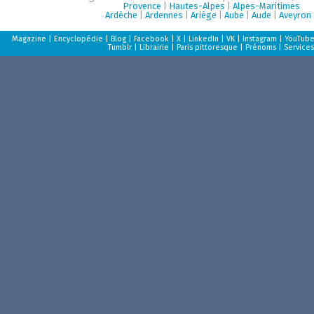
Provence
|
Hautes-Alpes
|
Alpes-Maritimes
Ardèche
|
Ardennes
|
Ariège
|
Aube
|
Aude
|
Aveyron
Magazine
|
Encyclopédie
|
Blog
|
Facebook
|
X
|
LinkedIn
|
VK
|
Instagram
|
YouTub
Tumblr
|
Librairie
|
Paris pittoresque
|
Prénoms
|
Services