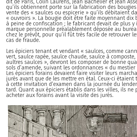
dit de Paris, Colin Laurens, Jean Bachelier et Jean Ass
qu’ils obtiennent porte sur la fabrication des bougies 
vente des « saulces ou espicerie » qu’ils débitaient d
« ouvroirs ». La bougie doit être faite moyennant dix 
à peine de confiscation ; le fabricant devait de plus y
marque personnelle préalablement déposée au bureau
chez le prévôt, pour qu’il fût très facile de retrouver 
cas de fraude.
Les épiciers tenant et vendant « saulces, comme cann
vert, saulce rapée, saulce chaude, saulce à composte
aultres saulces », devront les composer de bonne qual
sols d’amende, suivant les ordonnances « du mestier 
Les épiciers forains devaient faire visiter leurs march
jurés avant que de les mettre en étal. Ceux-ci étaient
à cette invitation d’examen dans la journée du lend
tard. Quant aux épiciers établis dans les villes, ils ne
acheter aux forains avant la visite des jurés.