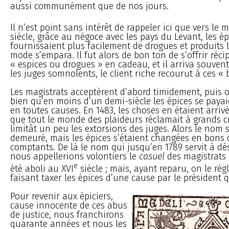
aussi communément que de nos jours.
Il n’est point sans intérêt de rappeler ici que vers le m
siècle, grâce au négoce avec les pays du Levant, les ép
fournissaient plus facilement de drogues et produits 
mode s’empara. Il fut alors de bon ton de s’offrir ré
« espices ou drogues » en cadeau, et il arriva souven
les juges somnolents, le client riche recourut à ces « 
Les magistrats acceptèrent d’abord timidement, puis 
bien qu’en moins d’un demi-siècle les épices se pay
en toutes causes. En 1483, les choses en étaient arrivé
que tout le monde des plaideurs réclamait à grands c
limitât un peu les extorsions des juges. Alors le nom s
demeuré, mais les épices s’étaient changées en bons 
comptants. De là le nom qui jusqu’en 1789 servit à dé
nous appellerions volontiers le
casuel
des magistrats ;
e
été aboli au XVI
siècle ; mais, ayant reparu, on le rég
faisant taxer les épices d’une cause par le président q
Pour revenir aux épiciers,
cause innocente de ces abus
de justice, nous franchirons
quarante années et nous les