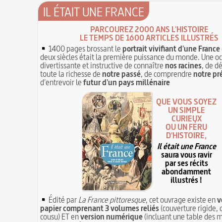
IL ÉTAIT UNE FRANCE
PARCOUREZ 2000 ANS L'HISTOIRE
LE TEMPS DE 1600 ARTICLES ILLUSTRÉS
1400 pages brossant le
portrait vivifiant d'une France
deux siècles était la première puissance du monde. Une o
divertissante et instructive de connaître
nos racines
, de d
toute la richesse de
notre passé
, de comprendre
notre pr
d'entrevoir le
futur d'un pays millénaire
QUE VOUS SOYEZ
UN SIMPLE
CURIEUX
OU UN FÉRU
D'HISTOIRE,
Il était une France
saura vous ravir
par ses récits
abondamment
illustrés !
Édité par
La France pittoresque
, cet ouvrage existe en
v
papier comprenant 3 volumes reliés
(couverture rigide, 
cousu) ET en
version numérique
(incluant une table des m