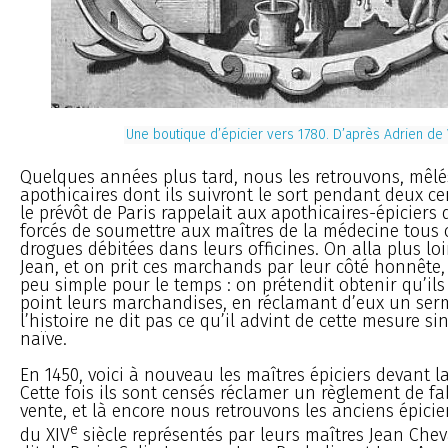
Une boutique d’épicier vers 1780. D’après Adrien de V
Quelques années plus tard, nous les retrouvons, mêlé
apothicaires dont ils suivront le sort pendant deux ce
le prévôt de Paris rappelait aux apothicaires-épiciers q
forcés de soumettre aux maîtres de la médecine tous 
drogues débitées dans leurs officines. On alla plus loi
Jean, et on prit ces marchands par leur côté honnête, 
peu simple pour le temps : on prétendit obtenir qu’ils 
point leurs marchandises, en réclamant d’eux un serm
l’histoire ne dit pas ce qu’il advint de cette mesure s
naïve.
En 1450, voici à nouveau les maîtres épiciers devant l
Cette fois ils sont censés réclamer un règlement de fa
vente, et là encore nous retrouvons les anciens épici
e
du XIV
siècle représentés par leurs maîtres Jean Che