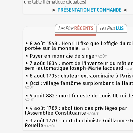
une table thématique cliquables)
►
PRÉSENTATION ET COMMANDE
◄
Les Plus
RÉCENTS
Les Plus
LUS
8 août 1548 : Henri II fixe que l’effigie du ro
portée sur la monnaie
8 AOÛT
Payer en monnaie de singe
7 AOÛT
7 août 1834 : mort de l'inventeur du métier 
semi-automatique Joseph-Marie Jacquard
7 AO
6 août 1705 : chaleur extraordinaire à Paris
Occi : village fantôme surplombant la Hau
AOÛT
5 août 882 : mort funeste de Louis III, roi d
AOÛT
4 août 1789 : abolition des privilèges par
l'Assemblée Constituante
4 AOÛT
3 août 1770 : mort du chimiste Guillaume-F
Rouelle
3 AOÛT