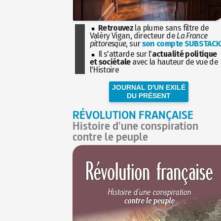
Retrouvez
la plume sans filtre de
Valéry Vigan, directeur de
La France
pittoresque
, sur
son compte SUBSTACK
Il s'attarde sur l'
actualité politique
et sociétale
avec la hauteur de vue de
l'Histoire
JOURNAL D'UN EXILÉ
DU PRÉSENT
RÉVOLUTION FRANÇAISE
Histoire d'une conspiration
contre le peuple