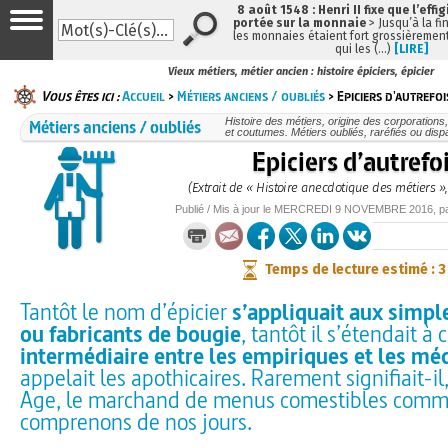
8 août 1548 : Henri II fixe que l’effi
portée sur la monnaie
> Jusqu’à la fin
les monnaies étaient fort grossièrement
qui les (…)
[LIRE]
Vieux métiers, métier ancien : histoire épiciers, épicier
Vous êtes ici :
Accueil
>
Métiers anciens / oubliés
> Epiciers d'autrefoi
Métiers anciens / oubliés
Histoire des métiers, origine des corporations
et coutumes. Métiers oubliés, raréfiés ou dis
Epiciers d’autrefo
(Extrait de « Histoire anecdotique des métiers »
Publié / Mis à jour le
MERCREDI
9 NOVEMBRE 2016
, p
Temps de lecture estimé : 
Tantôt le nom d’épicier
s’appliquait aux simpl
ou fabricants de bougie
, tantôt il s’étendait à 
intermédiaire entre les empiriques et les mé
appelait les apothicaires. Rarement signifiait-i
Age, le marchand de menus comestibles comm
comprenons de nos jours.