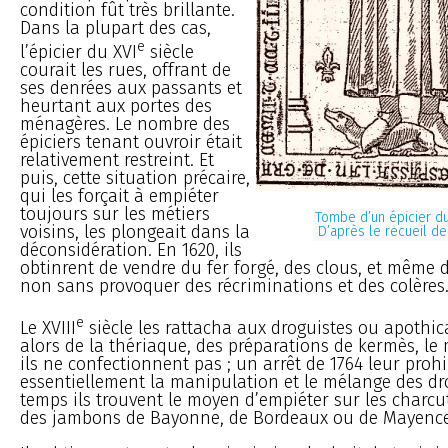
condition fût très brillante.
Dans la plupart des cas,
e
l’épicier du XVI
siècle
courait les rues, offrant de
ses denrées aux passants et
heurtant aux portes des
ménagères. Le nombre des
épiciers tenant ouvroir était
relativement restreint. Et
puis, cette situation précaire,
qui les forçait à empiéter
toujours sur les métiers
Tombe d’un épicier du 
voisins, les plongeait dans la
D’après le recueil de
déconsidération. En 1620, ils
obtinrent de vendre du fer forgé, des clous, et même
non sans provoquer des récriminations et des colères
e
Le XVIII
siècle les rattacha aux droguistes ou apothica
alors de la thériaque, des préparations de kermès, le 
ils ne confectionnent pas ; un arrêt de 1764 leur proh
essentiellement la manipulation et le mélange des dr
temps ils trouvent le moyen d’empiéter sur les charcut
des jambons de Bayonne, de Bordeaux ou de Mayence