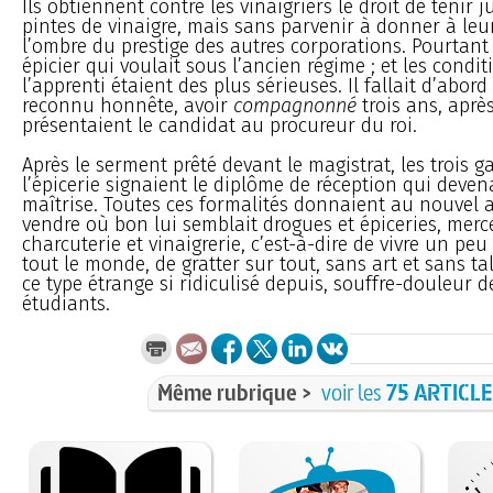
Ils obtiennent contre les vinaigriers le droit de tenir 
pintes de vinaigre, mais sans parvenir à donner à leu
l’ombre du prestige des autres corporations. Pourtant 
épicier qui voulait sous l’ancien régime ; et les condi
l’apprenti étaient des plus sérieuses. Il fallait d’abord
reconnu honnête, avoir
compagnonné
trois ans, aprè
présentaient le candidat au procureur du roi.
Après le serment prêté devant le magistrat, les trois g
l’épicerie signaient le diplôme de réception qui deven
maîtrise. Toutes ces formalités donnaient au nouvel a
vendre où bon lui semblait drogues et épiceries, merce
charcuterie et vinaigrerie, c’est-à-dire de vivre un pe
tout le monde, de gratter sur tout, sans art et sans ta
ce type étrange si ridiculisé depuis, souffre-douleur d
étudiants.
Même rubrique >
voir les
75 ARTICL