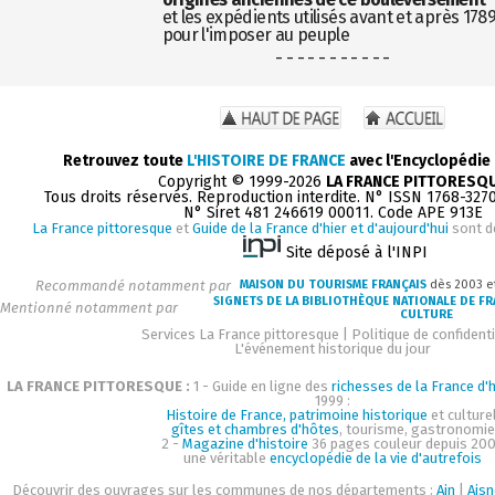
et les expédients utilisés avant et après 178
pour l'imposer au peuple
- - - - - - - - - - -
Retrouvez toute
L'HISTOIRE DE FRANCE
avec l'Encyclopédie
Copyright © 1999-2026
LA FRANCE PITTORESQ
Tous droits réservés. Reproduction interdite. N° ISSN 1768-327
N° Siret 481 246619 00011. Code APE 913E
La France pittoresque
et
Guide de la France d'hier et d'aujourd'hui
sont d
Site déposé à l'INPI
Recommandé notamment par
MAISON DU TOURISME FRANÇAIS
dès 2003 e
SIGNETS DE LA BIBLIOTHÈQUE NATIONALE DE F
Mentionné notamment par
CULTURE
Services La France pittoresque
|
Politique de confidenti
L'événement historique du jour
LA FRANCE PITTORESQUE :
1 - Guide en ligne des
richesses de la France d'h
1999 :
Histoire de France, patrimoine historique
et culturel
gîtes et chambres d'hôtes
, tourisme, gastronomie
2 -
Magazine d'histoire
36 pages couleur depuis 200
une véritable
encyclopédie de la vie d'autrefois
Découvrir des ouvrages sur les communes de nos départements :
Ain
|
Aisn