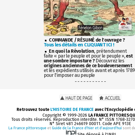
COMMANDE / RÉSUMÉ de l'ouvrage ?
Tous les détails en CLIQUANT ICI !
En quoi la Révolution
, prétendument
faite « par le peuple et pour le peuple »,
est
une sombre imposture ?
Découvrez les
origines anciennes de ce bouleversement
et les expédients utilisés avant et après 1789
pour l'imposer au peuple
- - - - - - - - - - -
Retrouvez toute
L'HISTOIRE DE FRANCE
avec l'Encyclopédie
Copyright © 1999-2026
LA FRANCE PITTORESQ
Tous droits réservés. Reproduction interdite. N° ISSN 1768-327
N° Siret 481 246619 00011. Code APE 913E
La France pittoresque
et
Guide de la France d'hier et d'aujourd'hui
sont d
Site déposé à l'INPI