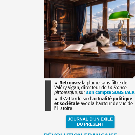
Retrouvez
la plume sans filtre de
Valéry Vigan, directeur de
La France
pittoresque
, sur
son compte SUBSTACK
Il s'attarde sur l'
actualité politique
et sociétale
avec la hauteur de vue de
l'Histoire
JOURNAL D'UN EXILÉ
DU PRÉSENT