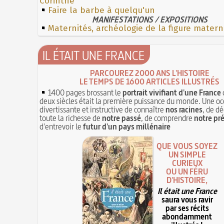
Corinthe
Faire la barbe à quelqu'un
MANIFESTATIONS / EXPOSITIONS
Maternités, archéologie de la figure matern
IL ÉTAIT UNE FRANCE
PARCOUREZ 2000 ANS L'HISTOIRE
LE TEMPS DE 1600 ARTICLES ILLUSTRÉS
1400 pages brossant le
portrait vivifiant d'une France
deux siècles était la première puissance du monde. Une oc
divertissante et instructive de connaître
nos racines
, de dé
toute la richesse de
notre passé
, de comprendre
notre pr
d'entrevoir le
futur d'un pays millénaire
QUE VOUS SOYEZ
UN SIMPLE
CURIEUX
OU UN FÉRU
D'HISTOIRE,
Il était une France
saura vous ravir
par ses récits
abondamment