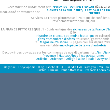
Recommandé notamment par
MAISON DU TOURISME FRANÇAIS
dès 2003 e
SIGNETS DE LA BIBLIOTHÈQUE NATIONALE DE FR
Mentionné notamment par
CULTURE
Services La France pittoresque
|
Politique de confidenti
L'événement historique du jour
LA FRANCE PITTORESQUE :
1 - Guide en ligne des
richesses de la France d'h
1999 :
Histoire de France, patrimoine historique
et culturel
gîtes et chambres d'hôtes
, tourisme, gastronomie
2 -
Magazine d'histoire
36 pages couleur depuis 200
une véritable
encyclopédie de la vie d'autrefois
Découvrir des ouvrages sur les communes de nos départements :
Ain
|
Aisn
Provence
|
Hautes-Alpes
|
Alpes-Maritimes
Ardèche
|
Ardennes
|
Ariège
|
Aube
|
Aude
|
Aveyron
Magazine
|
Encyclopédie
|
Blog
|
Facebook
|
X
|
LinkedIn
|
VK
|
Instagram
|
YouTube
Tumblr
|
Librairie
|
Paris pittoresque
|
Prénoms
|
Services