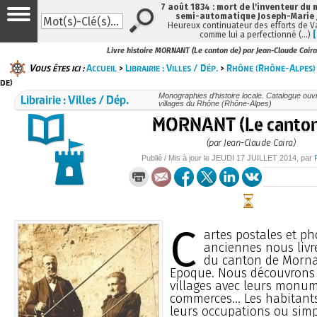
7 août 1834 : mort de l'inventeur du 
semi-automatique Joseph-Marie
Heureux continuateur des efforts de V
comme lui a perfectionné (…)
Livre histoire MORNANT (Le canton de) par Jean-Claude Caira
Vous êtes ici :
Accueil
>
Librairie : Villes / Dép.
>
Rhône (Rhône-Alpes)
de)
Librairie : Villes / Dép.
Monographies d’histoire locale. Catalogue ouvra
villages du Rhône (Rhône-Alpes)
MORNANT (Le canton
(par Jean-Claude Caira)
Publié / Mis à jour le
JEUDI
17 JUILLET 2014
, par
C
artes postales et p
anciennes nous livr
du canton de Mornan
Epoque. Nous découvrons 
villages avec leurs monum
commerces... Les habitant
leurs occupations ou sim