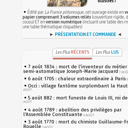
illustrés !
Édité par
La France pittoresque
, cet ouvrage existe en
v
papier comprenant 3 volumes reliés
(couverture rigide, d
cousu) ET en
version numérique
(incluant une table des m
une table thématique cliquables)
►
PRÉSENTATION ET COMMANDE
◄
Les Plus
RÉCENTS
Les Plus
LUS
7 août 1834 : mort de l'inventeur du métier 
semi-automatique Joseph-Marie Jacquard
7 AO
6 août 1705 : chaleur extraordinaire à Paris
Occi : village fantôme surplombant la Hau
AOÛT
5 août 882 : mort funeste de Louis III, roi d
AOÛT
4 août 1789 : abolition des privilèges par
l'Assemblée Constituante
4 AOÛT
3 août 1770 : mort du chimiste Guillaume-F
Rouelle
3 AOÛT