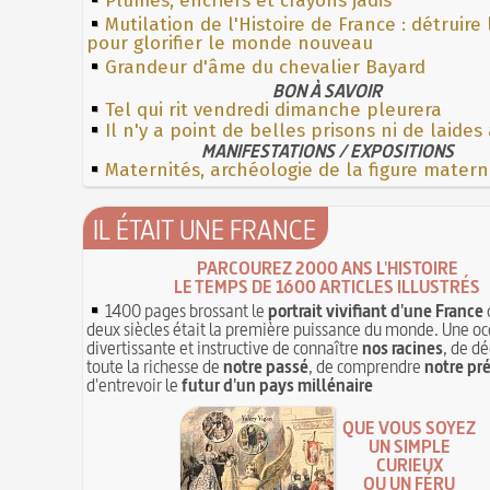
Plumes, encriers et crayons jadis
Mutilation de l'Histoire de France : détruire
pour glorifier le monde nouveau
Grandeur d'âme du chevalier Bayard
BON À SAVOIR
Tel qui rit vendredi dimanche pleurera
Il n'y a point de belles prisons ni de laide
MANIFESTATIONS / EXPOSITIONS
Maternités, archéologie de la figure matern
IL ÉTAIT UNE FRANCE
PARCOUREZ 2000 ANS L'HISTOIRE
LE TEMPS DE 1600 ARTICLES ILLUSTRÉS
1400 pages brossant le
portrait vivifiant d'une France
deux siècles était la première puissance du monde. Une oc
divertissante et instructive de connaître
nos racines
, de dé
toute la richesse de
notre passé
, de comprendre
notre pr
d'entrevoir le
futur d'un pays millénaire
QUE VOUS SOYEZ
UN SIMPLE
CURIEUX
OU UN FÉRU