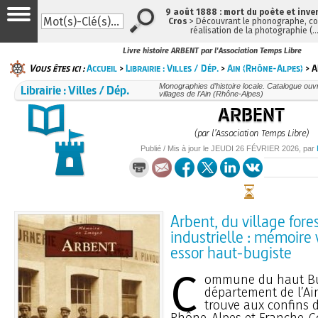
9 août 1888 : mort du poète et inve
Cros
> Découvrant le phonographe, con
réalisation de la photographie (
Livre histoire ARBENT par l'Association Temps Libre
Vous êtes ici :
Accueil
>
Librairie : Villes / Dép.
>
Ain (Rhône-Alpes)
> 
Librairie : Villes / Dép.
Monographies d’histoire locale. Catalogue ouvra
villages de l’Ain (Rhône-Alpes)
ARBENT
(par l’Association Temps Libre)
Publié / Mis à jour le
JEUDI
26 FÉVRIER 2026
, par
Arbent, du village forest
industrielle : mémoire
essor haut-bugiste
C
ommune du haut Bu
département de l’Ai
trouve aux confins 
Rhône-Alpes et Franche-C