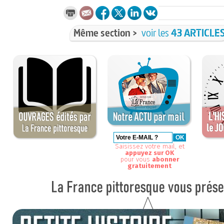
Même section >
voir les
43 ARTICLE
Saisissez votre mail, et
appuyez sur OK
pour vous
abonner
gratuitement