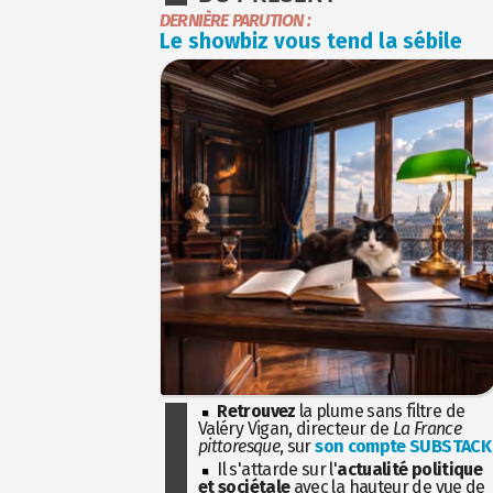
DERNIÈRE PARUTION :
Le showbiz vous tend la sébile
Retrouvez
la plume sans filtre de
Valéry Vigan, directeur de
La France
pittoresque
, sur
son compte SUBSTACK
Il s'attarde sur l'
actualité politique
et sociétale
avec la hauteur de vue de