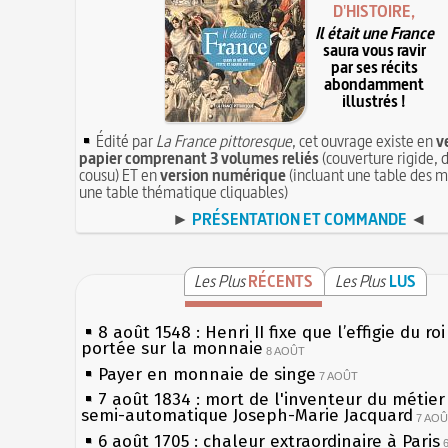
D'HISTOIRE,
Il était une France
saura vous ravir
par ses récits
abondamment
illustrés !
Édité par
La France pittoresque
, cet ouvrage existe en
v
papier comprenant 3 volumes reliés
(couverture rigide, d
cousu) ET en
version numérique
(incluant une table des m
une table thématique cliquables)
►
PRÉSENTATION ET COMMANDE
◄
Les Plus
RÉCENTS
Les Plus
LUS
8 août 1548 : Henri II fixe que l’effigie du ro
portée sur la monnaie
8 AOÛT
Payer en monnaie de singe
7 AOÛT
7 août 1834 : mort de l'inventeur du métier 
semi-automatique Joseph-Marie Jacquard
7 AO
6 août 1705 : chaleur extraordinaire à Paris