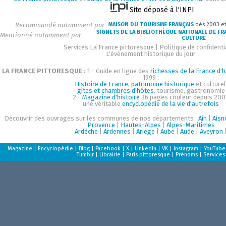
Site déposé à l'INPI
Recommandé notamment par
MAISON DU TOURISME FRANÇAIS
dès 2003 e
SIGNETS DE LA BIBLIOTHÈQUE NATIONALE DE FR
Mentionné notamment par
CULTURE
Services La France pittoresque
|
Politique de confidenti
L'événement historique du jour
LA FRANCE PITTORESQUE :
1 - Guide en ligne des
richesses de la France d'h
1999 :
Histoire de France, patrimoine historique
et culturel
gîtes et chambres d'hôtes
, tourisme, gastronomie
2 -
Magazine d'histoire
36 pages couleur depuis 200
une véritable
encyclopédie de la vie d'autrefois
Découvrir des ouvrages sur les communes de nos départements :
Ain
|
Aisn
Provence
|
Hautes-Alpes
|
Alpes-Maritimes
Ardèche
|
Ardennes
|
Ariège
|
Aube
|
Aude
|
Aveyron
Magazine
|
Encyclopédie
|
Blog
|
Facebook
|
X
|
LinkedIn
|
VK
|
Instagram
|
YouTube
Tumblr
|
Librairie
|
Paris pittoresque
|
Prénoms
|
Services