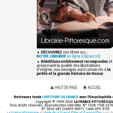
DÉCOUVREZ
nos titres sur...
NOTRE LIBRAIRIE
en ligne (cliquez ici)
Rééditions entièrement recomposées
et
préservant la qualité des illustrations
d'origine, nos ouvrages sont consacrés à
la
petite et la grande Histoire de France
Retrouvez toute
L'HISTOIRE DE FRANCE
avec l'Encyclopédie
Copyright © 1999-2026
LA FRANCE PITTORESQ
Tous droits réservés. Reproduction interdite. N° ISSN 1768-327
N° Siret 481 246619 00011. Code APE 913E
La France pittoresque
et
Guide de la France d'hier et d'aujourd'hui
sont d