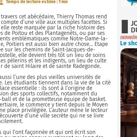
Temps de lecture estimé : 1 mn
travers cet abécédaire, Thierry Thomas rend
J
compte d’une ville aux multiples facettes. Si
elle reste marquée par la riche histoire des
D
s de Poitou et des Plantagenêts, ou par ses
DERNIÈR
ents emblématiques comme Notre-Dame-la-
Le sho
e, Poitiers est aussi bien autre chose… Etape
ée sur les chemins de Saint-Jacques-de-
telle, elle devient très tôt un lieu de soins
es pèlerins et les indigents, un lieu de culte
r de saint Hilaire et de sainte Radegonde.
aussi l’une des plus vieilles universités de
. Les étudiants tiennent dans la vie de la cité
ace essentielle : ils sont à l’origine de
osion des sports collectifs, notamment du
y-ball et de la prometteuse équipe de basket.
tertiaire, le commerce y tient depuis le Moyen
ne place privilégiée. L’auteur mène le lecteur
écouverte d’une ville secrète qui ne se livre
acilement.
qui l’ont façonnée et qui ont écrit son