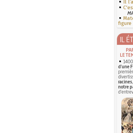
Il l
C'es
MA
Mate
figure
IL É
PA
LE TE
1400 
d'une F
premièr
divertis
racines
notre p
d'entrev