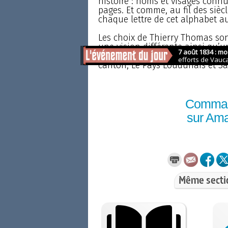
histoire : noms et visages conn
pages. Et comme, au fil des siècles
chaque lettre de cet alphabet au
Les choix de Thierry Thomas son
une vision différente ainsi qu’u
journaliste à Poitiers, a déjà p
canton, Le Pays Loudunais et Sai
Comma
sur Am
Même secti