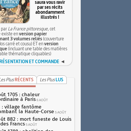
saura vous ravir
par ses récits
abondamment
illustrés !
 par
La France pittoresque
, cet
 existe en
version papier
ant 3 volumes reliés
(couverture
dos carré et cousu) ET en
version
que
(incluant une table des matières
table thématique cliquables)
RÉSENTATION ET COMMANDE
◄
Les Plus
RÉCENTS
Les Plus
LUS
oût 1705 : chaleur
rdinaire à Paris
6 AOÛT
 : village fantôme
ombant la Haute-Corse
5 AOÛT
oût 882 : mort funeste de Louis
oi des Francs
5 AOÛT