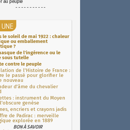
er au peuple
- - - - - - - - - - -
A UNE
 le soleil de mai 1922 : chaleur
rique ou emballement
tique ?
asque de l'ingérence ou le
 sous tutelle
ite contre le peuple
lation de l'Histoire de France :
re le passé pour glorifier le
 nouveau
ndeur d'âme du chevalier
d
ettes : instrument du Moyen
l'obscure genèse
es, encriers et crayons jadis
fre de Padirac : merveille
gique explorée en 1889
BON À SAVOIR