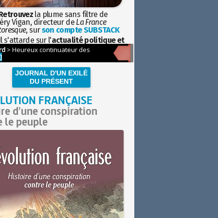
Retrouvez
la plume sans filtre de
éry Vigan, directeur de
La France
toresque
, sur
son compte SUBSTACK
l s'attarde sur l'
actualité politique et
ciétale
avec la hauteur de vue de
istoire
JOURNAL D'UN EXILÉ
DU PRÉSENT
LUTION FRANÇAISE
ire d'une conspiration
e le peuple