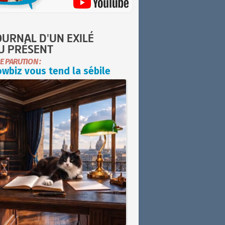
OURNAL D'UN EXILÉ
U PRÉSENT
E PARUTION :
wbiz vous tend la sébile