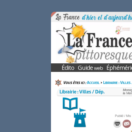
Édito
Guide
Éphéméri
web
Vous êtes ici :
Accueil
>
Librairie : Villes
Librairie : Villes / Dép.
Monogr
la Vie
Publié / Mis 