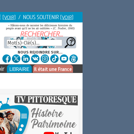
E
/ NOUS SOUTENIR
[VOIR]
[VOIR]
« Hâtons-nous de raconter les délicieuses histoires du
peuple avant qu'il ne les ait oubliées »
(C. Nodier, 1840)
NOUS REJOINDRE SUR...
ir
LIBRAIRIE
Il était une France