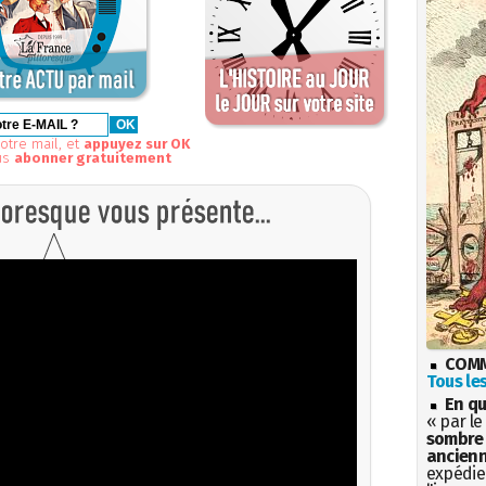
otre mail, et
appuyez sur OK
us
abonner gratuitement
COMM
Tous les
En qu
« par le
sombre 
ancienn
expédien