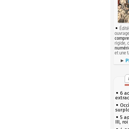
Édité
ouvrage
compren
rigide, 
numéri
et une 
►
P
6 a
extrao
Occi
surpl
5 a
III, r