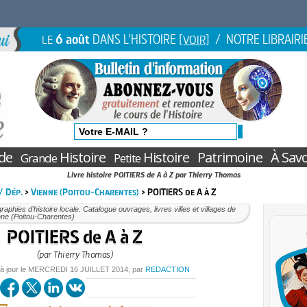
6 août
DANS L'HISTOIRE
/ NOTRE LIBRAIRI
LE
[VOIR]
de
Histoire
Histoire
Patrimoine
À Savo
Grande
Petite
Livre histoire POITIERS de A à Z par Thierry Thomas
 / Dép.
>
Vienne (Poitou-Charentes)
> POITIERS de A à Z
aphies d’histoire locale. Catalogue ouvrages, livres villes et villages de
nne (Poitou-Charentes)
POITIERS de A à Z
(par Thierry Thomas)
à jour le
MERCREDI
16 JUILLET 2014
, par
REDACTION