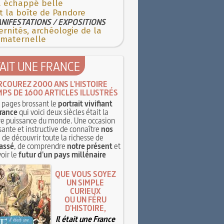
’a échappé belle
t la boîte de Pandore
NIFESTATIONS / EXPOSITIONS
rnités, archéologie de la
 maternelle
TAIT UNE FRANCE
RCOUREZ 2000 ANS L'HISTOIRE
MPS DE 1600 ARTICLES ILLUSTRÉS
pages brossant le
portrait vivifiant
rance
qui voici deux siècles était la
e puissance du monde. Une occasion
sante et instructive de connaître
nos
, de découvrir toute la richesse de
assé
, de comprendre
notre présent
et
oir le
futur d'un pays millénaire
QUE VOUS SOYEZ
UN SIMPLE
CURIEUX
OU UN FÉRU
D'HISTOIRE,
Il était une France