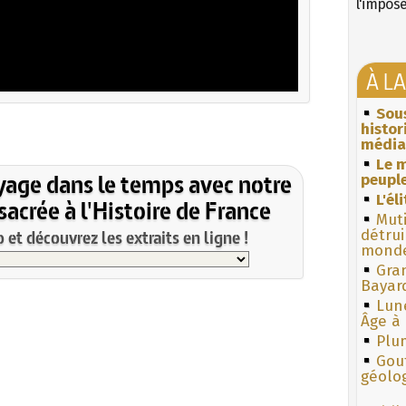
l'impos
À L
Sous
histo
média
Le m
yage dans le temps avec notre
peuple
L'él
acrée à l'Histoire de France
Muti
et découvrez les extraits en ligne !
détrui
monde
Gra
Bayar
Lun
Âge à 
Plum
Gouf
géolo