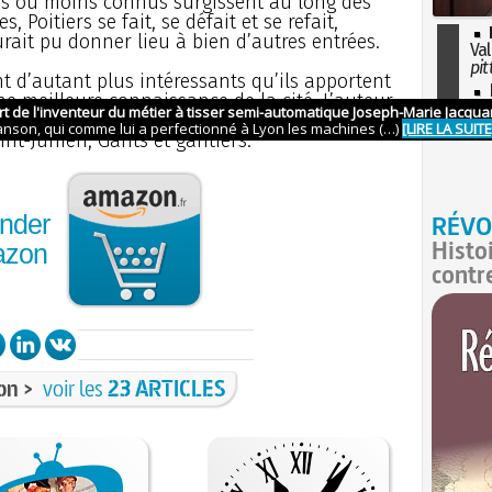
us ou moins connus surgissent au long des
, Poitiers se fait, se défait et se refait,
rait pu donner lieu à bien d’autres entrées.
Val
pit
t d’autant plus intéressants qu’ils apportent
I
ne meilleure connaissance de la cité. L’auteur,
so
ublié aux Editions Alan Sutton Loudun et son
l'H
nt-Junien, Gants et gantiers.
RÉVO
nder
Histo
azon
contr
on >
voir les
23 ARTICLES