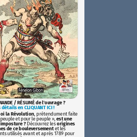
ANDE / RÉSUMÉ de l'ouvrage ?
 détails en CLIQUANT ICI !
oi la Révolution
, prétendument faite
 peuple et pour le peuple »,
est une
imposture ?
Découvrez les
origines
es de ce bouleversement
et les
ts utilisés avant et après 1789 pour