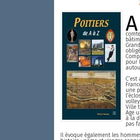
A
comte
bâtim
Grand
oblig
Compos
pour l
autou
C’est 
France
une pl
l’écl
volle
Ville 
Age u
à la d
pas f
Il évoque également les hommes 