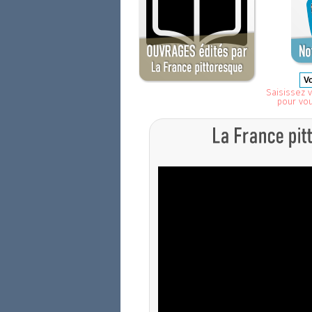
Saisissez v
pour vo