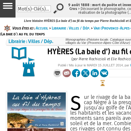
9 août 1888 : mort du poète et inve
Cros
> Découvrant le phonographe, con
réalisation de la photographie (
Livre histoire HYÈRES (La baie d') au fil du temps par Pierre Rochiccioli et E
Vous êtes ici :
Accueil
>
Librairie : Villes / Dép.
>
Var (Provence-Alpes-
(La baie d') au fil du temps
Librairie : Villes / Dép.
Monographies d’histoire locale. Catalogue ouvra
villages du Var (Provence-Alpes-Côte d’Azur)
HYÈRES (La baie d’) au fil
(par Pierre Rochiccioli et Elie Rochicci
Publié / Mis à jour le
MARDI
15 JUILLET 2014
, par
S
ur le rivage de la ba
cap Nègre à la presq
jusqu’au golfe de l’
les habitants et les vacan
moments sans pareils avec
soleil et de la mer. Combi
ces rivages ont connu de