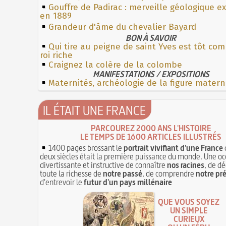
Gouffre de Padirac : merveille géologique e
en 1889
Grandeur d'âme du chevalier Bayard
BON À SAVOIR
Qui tire au peigne de saint Yves est tôt c
roi riche
Craignez la colère de la colombe
MANIFESTATIONS / EXPOSITIONS
Maternités, archéologie de la figure matern
IL ÉTAIT UNE FRANCE
PARCOUREZ 2000 ANS L'HISTOIRE
LE TEMPS DE 1600 ARTICLES ILLUSTRÉS
1400 pages brossant le
portrait vivifiant d'une France
deux siècles était la première puissance du monde. Une oc
divertissante et instructive de connaître
nos racines
, de dé
toute la richesse de
notre passé
, de comprendre
notre pr
d'entrevoir le
futur d'un pays millénaire
QUE VOUS SOYEZ
UN SIMPLE
CURIEUX