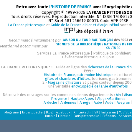
Retrouvez toute
L'HISTOIRE DE FRANCE
avec l'Encyclopédie
Copyright © 1999-2026
LA FRANCE PITTORESQ
Tous droits réservés. Reproduction interdite. N° ISSN 1768-327
N° Siret 481 246619 00011. Code APE 913E
La France pittoresque
et
Guide de la France d'hier et d'aujourd'hui
sont d
Site déposé à l'INPI
Recommandé notamment par
MAISON DU TOURISME FRANÇAIS
dès 2003 e
SIGNETS DE LA BIBLIOTHÈQUE NATIONALE DE FR
Mentionné notamment par
CULTURE
Services La France pittoresque
|
Politique de confidenti
L'événement historique du jour
LA FRANCE PITTORESQUE :
1 - Guide en ligne des
richesses de la France d'h
1999 :
Histoire de France, patrimoine historique
et culturel
gîtes et chambres d'hôtes
, tourisme, gastronomie
2 -
Magazine d'histoire
36 pages couleur depuis 200
une véritable
encyclopédie de la vie d'autrefois
Découvrir des ouvrages sur les communes de nos départements :
Ain
|
Aisn
Provence
|
Hautes-Alpes
|
Alpes-Maritimes
Ardèche
|
Ardennes
|
Ariège
|
Aube
|
Aude
|
Aveyron
Magazine
|
Encyclopédie
|
Blog
|
Facebook
|
X
|
LinkedIn
|
VK
|
Instagram
|
YouTube
Tumblr
|
Librairie
|
Paris pittoresque
|
Prénoms
|
Services