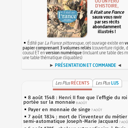
OU UN FÉRU
D'HISTOIRE,
Il était une France
saura vous ravir
par ses récits
abondamment
illustrés !
Édité par
La France pittoresque
, cet ouvrage existe en
v
papier comprenant 3 volumes reliés
(couverture rigide, d
cousu) ET en
version numérique
(incluant une table des m
une table thématique cliquables)
►
PRÉSENTATION ET COMMANDE
◄
Les Plus
RÉCENTS
Les Plus
LUS
8 août 1548 : Henri II fixe que l’effigie du ro
portée sur la monnaie
8 AOÛT
Payer en monnaie de singe
7 AOÛT
7 août 1834 : mort de l'inventeur du métier 
semi-automatique Joseph-Marie Jacquard
7 AO