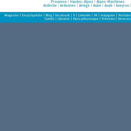
Provence
|
Hautes-Alpes
|
Alpes-Maritimes
Ardèche
|
Ardennes
|
Ariège
|
Aube
|
Aude
|
Aveyron
Magazine
|
Encyclopédie
|
Blog
|
Facebook
|
X
|
LinkedIn
|
VK
|
Instagram
|
YouTube
Tumblr
|
Librairie
|
Paris pittoresque
|
Prénoms
|
Services