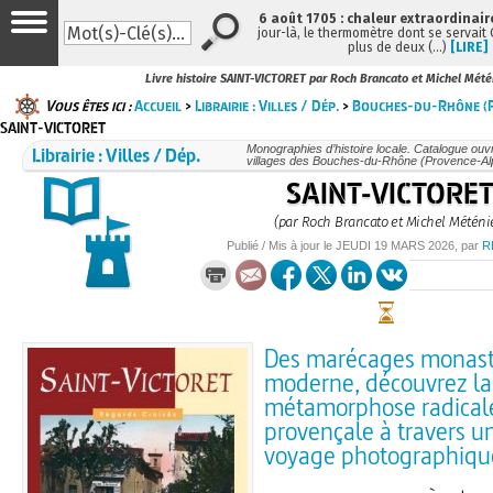
6 août 1705 : chaleur extraordinair
jour-là, le thermomètre dont se servait
plus de deux (…)
[LIRE]
Livre histoire SAINT-VICTORET par Roch Brancato et Michel Mété
Vous êtes ici :
Accueil
>
Librairie : Villes / Dép.
>
Bouches-du-Rhône (P
SAINT-VICTORET
Librairie : Villes / Dép.
Monographies d’histoire locale. Catalogue ouvra
villages des Bouches-du-Rhône (Provence-Al
SAINT-VICTORE
(par Roch Brancato et Michel Météni
Publié / Mis à jour le
JEUDI
19 MARS 2026
, par
R
Des marécages monasti
moderne, découvrez la
métamorphose radicale
provençale à travers un
voyage photographiqu