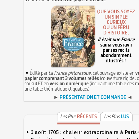
QUE VOUS SOYEZ
UN SIMPLE
CURIEUX
OU UN FÉRU
D'HISTOIRE,
Il était une France
saura vous ravir
par ses récits
abondamment
illustrés !
Édité par
La France pittoresque
, cet ouvrage existe en
v
papier comprenant 3 volumes reliés
(couverture rigide, d
cousu) ET en
version numérique
(incluant une table des m
une table thématique cliquables)
►
PRÉSENTATION ET COMMANDE
◄
Les Plus
RÉCENTS
Les Plus
LUS
6 août 1705 : chaleur extraordinaire à Paris