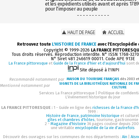
et les expédients utilisés avant et après 1789
pour l'imposer au peuple
- - - - - - - - - - -
Retrouvez toute
L'HISTOIRE DE FRANCE
avec l'Encyclopédie
Copyright © 1999-2026
LA FRANCE PITTORESQ
Tous droits réservés. Reproduction interdite. N° ISSN 1768-327
N° Siret 481 246619 00011. Code APE 913E
La France pittoresque
et
Guide de la France d'hier et d'aujourd'hui
sont d
Site déposé à l'INPI
Recommandé notamment par
MAISON DU TOURISME FRANÇAIS
dès 2003 e
SIGNETS DE LA BIBLIOTHÈQUE NATIONALE DE FR
Mentionné notamment par
CULTURE
Services La France pittoresque
|
Politique de confidenti
L'événement historique du jour
LA FRANCE PITTORESQUE :
1 - Guide en ligne des
richesses de la France d'h
1999 :
Histoire de France, patrimoine historique
et culturel
gîtes et chambres d'hôtes
, tourisme, gastronomie
2 -
Magazine d'histoire
36 pages couleur depuis 200
une véritable
encyclopédie de la vie d'autrefois
Découvrir des ouvrages sur les communes de nos départements :
Ain
|
Aisn