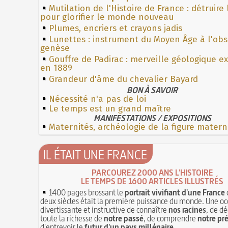
Mutilation de l'Histoire de France : détruire
pour glorifier le monde nouveau
Plumes, encriers et crayons jadis
Lunettes : instrument du Moyen Âge à l'ob
genèse
Gouffre de Padirac : merveille géologique e
en 1889
Grandeur d'âme du chevalier Bayard
BON À SAVOIR
Nécessité n'a pas de loi
Le temps est un grand maître
MANIFESTATIONS / EXPOSITIONS
Maternités, archéologie de la figure matern
IL ÉTAIT UNE FRANCE
PARCOUREZ 2000 ANS L'HISTOIRE
LE TEMPS DE 1600 ARTICLES ILLUSTRÉS
1400 pages brossant le
portrait vivifiant d'une France
deux siècles était la première puissance du monde. Une oc
divertissante et instructive de connaître
nos racines
, de dé
toute la richesse de
notre passé
, de comprendre
notre pr
d'entrevoir le
futur d'un pays millénaire