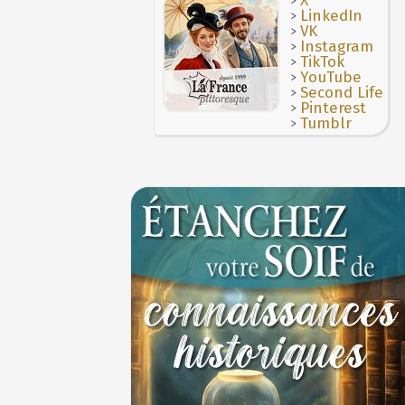
X
>
Thérapeutique alcoolique au Moyen Âge
LinkedIn
29 J
>
VK
>
Instagram
>
TikTok
>
YouTube
>
Second Life
>
Pinterest
>
Tumblr