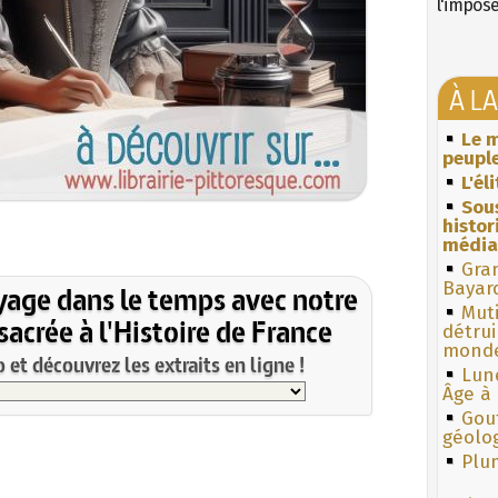
l'impos
À L
Le m
peuple
L'él
Sous
histo
média
Gra
Bayar
yage dans le temps avec notre
Muti
acrée à l'Histoire de France
détrui
monde
et découvrez les extraits en ligne !
Lun
Âge à 
Gouf
géolo
Plum