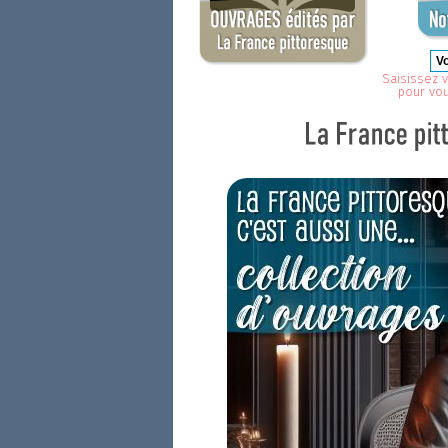
Saisissez v
pour vo