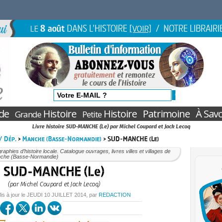
8 août
DANS L'HISTOIRE
/ NOTRE LIBRAIRI
LE
[VOIR]
de
Histoire
Histoire
Patrimoine
À Savo
Grande
Petite
Livre histoire SUD-MANCHE (Le) par Michel Coupard et Jack Lecoq
 / Dép.
>
Manche (Basse-Normandie)
> SUD-MANCHE (Le)
aphies d’histoire locale. Catalogue ouvrages, livres villes et villages de
nche (Basse-Normandie)
SUD-MANCHE (Le)
(par Michel Coupard et Jack Lecoq)
is à jour le
JEUDI
10 JUILLET 2014
, par
REDACTION