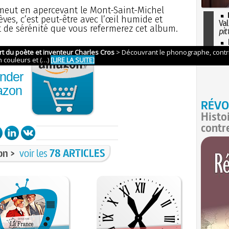
émeut en apercevant le Mont-Saint-Michel
èves, c’est peut-être avec l’œil humide et
Val
t de sérénité que vous refermerez cet album.
pit
I
so
l'H
nder
azon
RÉVO
Histo
contr
on >
voir les
78 ARTICLES