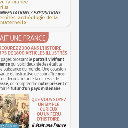
 vu la mariée
rius
NIFESTATIONS / EXPOSITIONS
rnités, archéologie de la
 maternelle
TAIT UNE FRANCE
RCOUREZ 2000 ANS L'HISTOIRE
MPS DE 1600 ARTICLES ILLUSTRÉS
pages brossant le
portrait vivifiant
rance
qui voici deux siècles était la
e puissance du monde. Une occasion
sante et instructive de connaître
nos
, de découvrir toute la richesse de
assé
, de comprendre
notre présent
et
oir le
futur d'un pays millénaire
QUE VOUS SOYEZ
UN SIMPLE
CURIEUX
OU UN FÉRU
D'HISTOIRE,
Il était une France