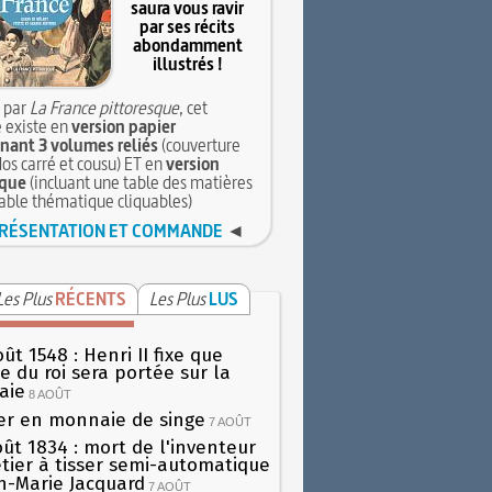
saura vous ravir
par ses récits
abondamment
illustrés !
 par
La France pittoresque
, cet
 existe en
version papier
ant 3 volumes reliés
(couverture
dos carré et cousu) ET en
version
que
(incluant une table des matières
table thématique cliquables)
RÉSENTATION ET COMMANDE
◄
Les Plus
RÉCENTS
Les Plus
LUS
ût 1548 : Henri II fixe que
gie du roi sera portée sur la
aie
8 AOÛT
er en monnaie de singe
7 AOÛT
oût 1834 : mort de l'inventeur
tier à tisser semi-automatique
h-Marie Jacquard
7 AOÛT