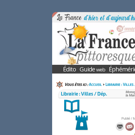
Édito
Guide
Éphéméri
web
Vous êtes ici :
Accueil
>
Librairie : Villes
Librairie : Villes / Dép.
Monogr
la Ma
Publié / M