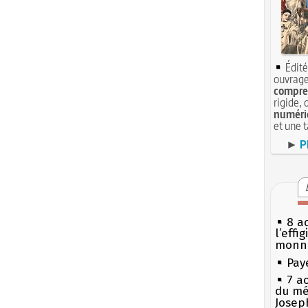
Édité
ouvrage
compren
rigide, 
numéri
et une 
►
P
8 ao
l’effi
monn
Pay
7 a
du mé
Josep