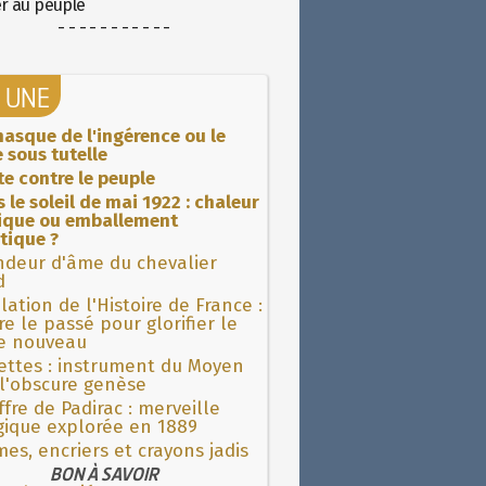
er au peuple
- - - - - - - - - - -
A UNE
asque de l'ingérence ou le
 sous tutelle
ite contre le peuple
 le soleil de mai 1922 : chaleur
rique ou emballement
tique ?
ndeur d'âme du chevalier
d
lation de l'Histoire de France :
re le passé pour glorifier le
 nouveau
ettes : instrument du Moyen
l'obscure genèse
fre de Padirac : merveille
gique explorée en 1889
es, encriers et crayons jadis
BON À SAVOIR