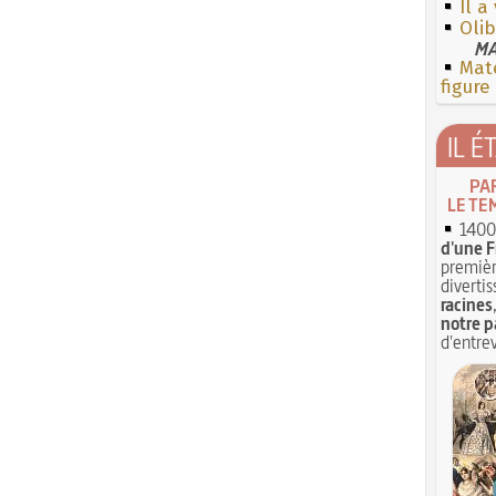
Il a
Olib
MA
Mate
figure
IL É
PA
LE TE
1400 
d'une F
premièr
divertis
racines
notre p
d'entrev