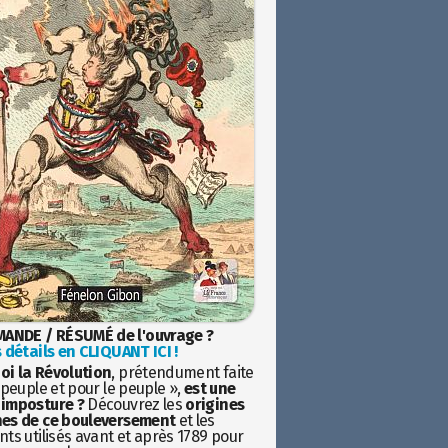
ANDE / RÉSUMÉ de l'ouvrage ?
 détails en CLIQUANT ICI !
oi la Révolution
, prétendument faite
 peuple et pour le peuple »,
est une
imposture ?
Découvrez les
origines
es de ce bouleversement
et les
ts utilisés avant et après 1789 pour