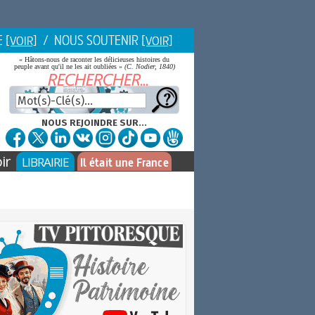
E
/ NOUS SOUTENIR
[VOIR]
[VOIR]
« Hâtons-nous de raconter les délicieuses histoires du
peuple avant qu'il ne les ait oubliées »
(C. Nodier, 1840)
NOUS REJOINDRE SUR...
ir
LIBRAIRIE
Il était une France