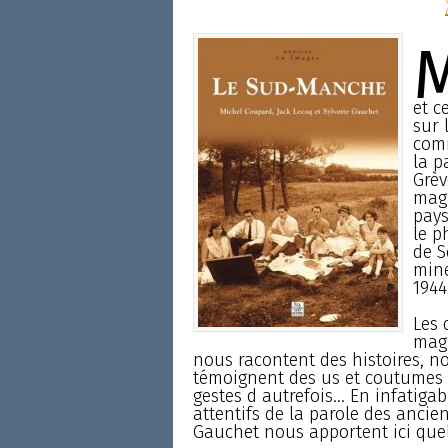
et c
sur 
comm
la p
Grèv
maga
pays
le p
de S
mine
1944
Les 
magn
nous racontent des histoires, n
témoignent des us et coutumes d’
gestes d autrefois... En infatig
attentifs de la parole des ancie
Gauchet nous apportent ici que