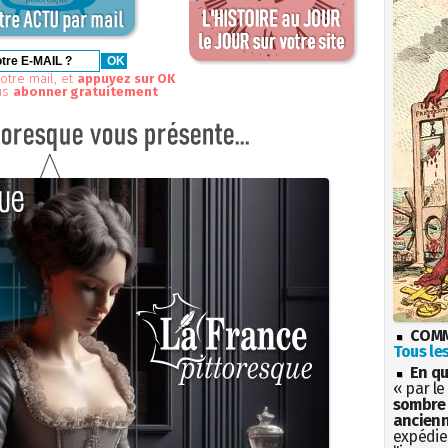
otre mail, et
appuyez sur OK
us
abonner gratuitement
COMM
Tous les
En qu
« par le
sombre 
ancienn
expédien