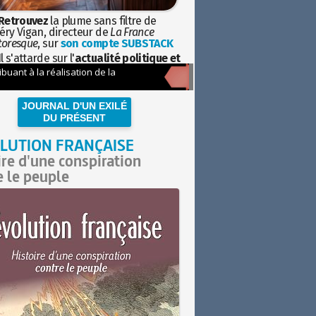
Retrouvez
la plume sans filtre de
éry Vigan, directeur de
La France
toresque
, sur
son compte SUBSTACK
l s'attarde sur l'
actualité politique et
ciétale
avec la hauteur de vue de
istoire
JOURNAL D'UN EXILÉ
DU PRÉSENT
LUTION FRANÇAISE
ire d'une conspiration
e le peuple