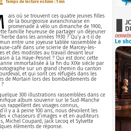
Temps de lecture estimé : 1 mn
M
ais où se trouvent ces quatre jeunes filles
J
de la bourgeoisie avranchinaise en
promenade à vélo un dimanche de 1900,
D
ette famille heureuse de partager un déjeuner
DERNIÈR
l’herbe dans les années 1930 ? Qu’y a-t-il de
Le sho
un entre une joyeuse tablée rassemblée à
ause-café dans une scierie de Marcey-les-
es et des modistes au travail devant leur
sin à La Haye-Pesnel ? Qui est donc cette
anne immortalisée à la fin du XIXe siècle par
hotographe sur un grand chemin du canton
ourdeval, et qui sont ces réfugiés dans les
s de Mortain lors des bombardements de
 ?
quelque 300 illustrations rassemblées dans ce
ifique album souvenir sur le Sud-Manche
ous rappellent des visages connus,
il y a à peine 100 ans, nous dévoilent les
ables « chasseurs d’images » et en auditeurs
ns, Michel Coupard, Jack Lecoq et Sylvette
lques éléments de réponse.