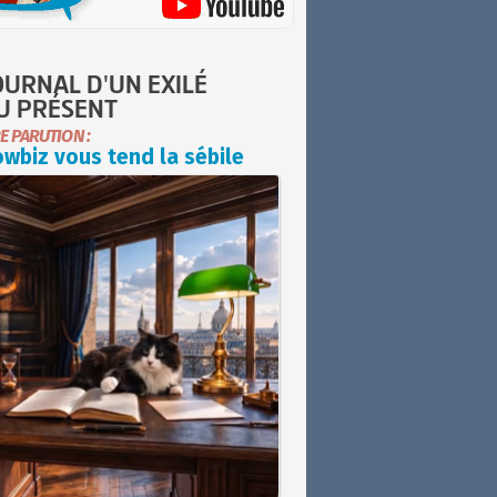
OURNAL D'UN EXILÉ
U PRÉSENT
E PARUTION :
wbiz vous tend la sébile