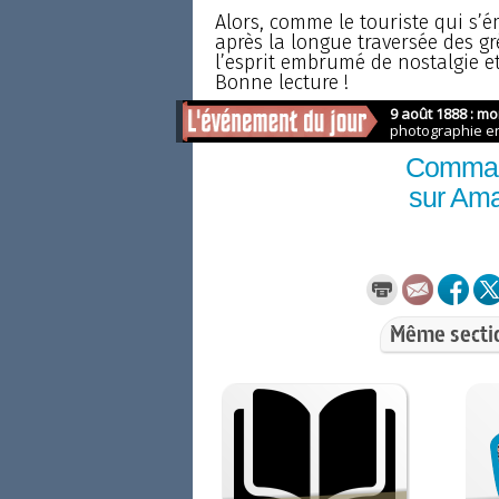
Alors, comme le touriste qui s’
après la longue traversée des gr
l’esprit embrumé de nostalgie e
Bonne lecture !
Comma
sur Am
Même secti